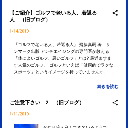
【ご紹介】ゴルフで老いる人、若返る
人 （旧ブログ）
1/14/2010
『ゴルフで老いる人、若返る人』 齋藤真嗣 著 サ
ンマーク出版 アンチエイジングの専門医が教える
「体によいゴルフ、悪いゴルフ」とは? 最近ますま
す人気のゴルフ。 ゴルフといえば「健康的でラクな
スポーツ」というイメージを持っていませんか。 し
かしながら、たいていのアマチュアゴルファーは
「体に悪い、老いるゴルフ」をしている。 こう指摘
続きを読む
するのは、シングルプレーヤーであり、 アンチエイ
ジングの専門医にして、 MRI画像診断クリニックの
ご注意下さい 2 （旧ブログ）
院長を務める齋藤真嗣先生です。 たとえば、こんな
「老いるゴルフ」をしていませんか? ×「前夜遅くま
1/11/2010
で平気で酒を飲む」 ×「たいした準備運動もせずに
プレーする」 ×「ドライバーの飛距離を自慢する」
かなり冷え込んできているようで