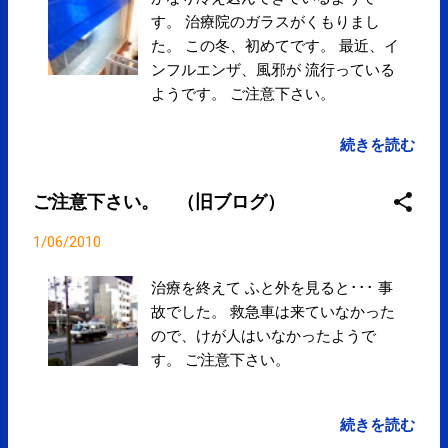
×「カートに乗って移動する」 ×「ラウンド中の昼食
す。 治療院のガラスがくもりまし
にビールを飲む」 アマチュアのゴルフプレーヤーに
た。 この冬、初めてです。 最近、イ
ありがちなこれらの日常の何気ない行動こそが、 実
ンフルエンザ、風邪が 流行っている
は危険で、老化を促進しているのです。 では、「ゴ
ようです。 ご注意下さい。
ルフで若返る人」になるためにはどうすればよいの
でしょうか? 一例を挙げると......。 ○「朝食に枝豆・
続きを読む
タラコ・梅干しを食べる」 ○「カートに乗らず、徒
歩で体のリズムをつくる」 ○「プレー前に汗をかく
ご注意下さい。 （旧ブログ）
ほどストレッチをする」 ○「スーパーショットの残
像を追い求めない」 ○「プレー中にメモをつけ、一
1/06/2010
打一打を記憶する」 本書では、体にムリな負担をか
けず、 しかもスコアアップにつながる 「若返るゴ
治療を終えて ふと外を見ると･･･ 事
ルフ」について説明しながら、 真の若さ、本当の健
故でした。 救急車は来ていなかった
康を手に入れるためのキーワード 「成長ホルモン」
ので、けが人はいなかったようで
を分泌する生活習慣を明らかにしていきます。 本書
す。 ご注意下さい。
で紹介する「エイジング・マネジメント」を実践し
て、 100歳になっても、 ゴルフを楽しんでください!
続きを読む