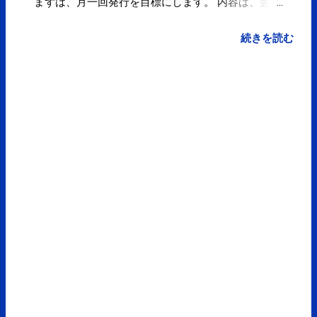
まずは、月一回発行を目標にします。 内容は、翌月
の営業予定と･･･。 興味のある方は トップページ 右
下の【メールマガジン】より ご登録下さい。
続きを読む