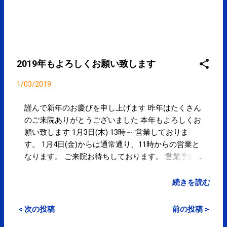
いて言われるのは、特定の関節や筋
肉に負担をかけない為でもありま
す。 姿勢と呼吸 マッサージや鍼灸だ
けでは、改善が難しかったりしま
す。 ご興味ある方はこちら コンディ
2019年もよろしくお願い致します
ショニング ゼロ式姿勢調律法(ZAT)
ZAT式トレーニング
1/03/2019
謹んで新年のお慶びを申し上げます 昨年はたくさん
のご来院ありがとうございました 本年もよろしくお
願い致します 1月3日(木) 13時～ 営業しておりま
す。 1月4日(金)からは通常通り、11時からの営業と
なります。 ご来院お待ちしております。 営業予定
≫
続きを読む
< 次の投稿
前の投稿 >