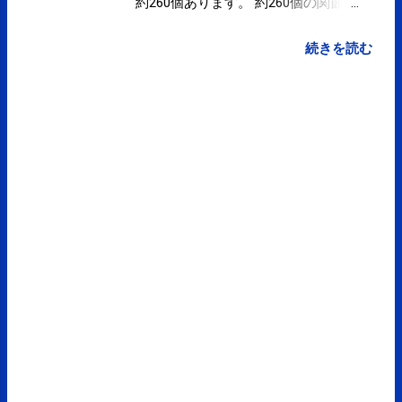
約260個あります。 約260個の関節が
動くことで身体が動くのですが 筋肉
(筋力)によって特定の関節だけで動
続きを読む
くことができます。 しかし、そのよ
うな身体の動かし方が、特定の関節
に負担をかけてしまい、 ◯◯の関節
が痛いという症状となります。 もし
くは、特定の筋肉のこり感やはり
感、痛みなどの症状となります。 約
260個の関節を動かして身体を動か
すには、、、 姿勢と呼吸 です。 姿
勢や呼吸が乱れている時は 筋肉(筋
力)によって特定の関節だけで動いて
しまいがちです。 動いている時は、
姿勢や呼吸が乱れやすいです。 その
乱れを最小限にしたり、できる限り
早く元に戻すために行うのが、練習
だったりトレーニングになります。
日常生活でもスポーツでも姿勢につ