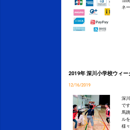
当
ネ
2019年 深川小学校ウィ
12/16/2019
深川
で
馬
ル
様