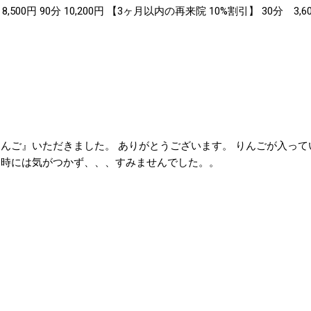
分 8,500円 90分 10,200円 【3ヶ月以内の再来院 10%割引】 30分 3,6
分 10,800円 【1年以内の再来院 5%割引】 30分 3,800円 45分 5,700円 
、月曜～金曜日 11時～16時 平日タイムサービスは下記の通り変更となります
円 75分 8,100円 90分 9,700円 ・足裏マッサージは、30分
、45分～となります ・ゼロ式姿勢調律法(ZAT)、ZA
券・割引きサービスとの併用はできません ※月曜日～金曜
ぞよろしくお願い致します。
んご』いただきました。 ありがとうございます。 りんごが入って
た時には気がつかず、、、すみませんでした。。