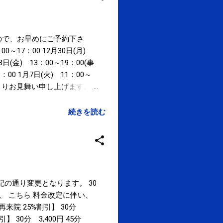
ので、お早めにご予約下さ
：00～17：00 12月30日(月)
3日(金) 13：00～19：00(事
：00 1月7日(火) 11：00～
心よりお見舞い申し上げます。
» Googleマップにて院内
たない粒刺激で簡単・安全なセルフ
続きを読む
下記の通り変更となります。 30
院の方は、 こちら 料金改定に伴い、
院 25%割引】 30分
割引】 30分 3,400円 45分