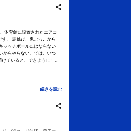
年、体育館に設置されたエアコ
です。 馬跳び、鬼ごっこから
、キャッチボールにはならない
ないからやらない、では、いつ
続けていると、できようにな
逃げるなど様々な動きと判断が
ルもありましたが、、、 大事
ことを祈ります。 2019年
川小学校ウィークエンドスクール
続きを読む