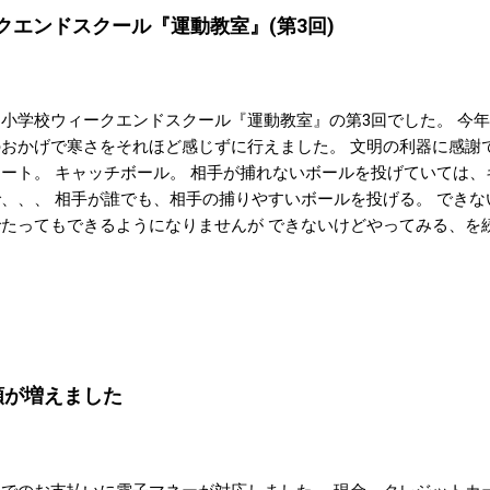
ークエンドスクール『運動教室』(第3回)
川小学校ウィークエンドスクール『運動教室』の第3回でした。 今
のおかげで寒さをそれほど感じずに行えました。 文明の利器に感謝
タート。 キャッチボール。 相手が捕れないボールを投げていては
で、、、 相手が誰でも、相手の捕りやすいボールを投げる。 でき
でたってもできるようになりませんが できないけどやってみる、を
ます。 最後はドッジボール。 ボールを投げる、捕る、ボールから
要となります。 年内最後の講座でまさかの予想外の動きでのトラブ
らず良かったです。 次回は、年明け。 インフルエンザが流行しない
小学校ウィークエンドスクール『運動教室』(第1回) 2019年 深
動教室』(第2回)
類が増えました