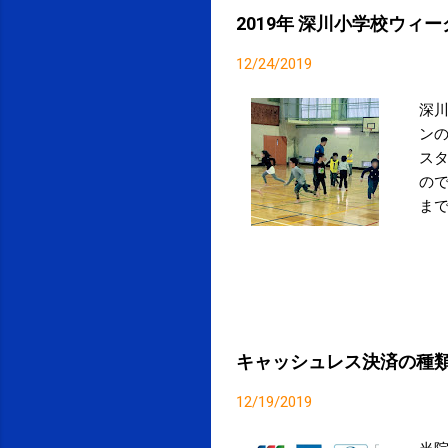
2019年 深川小学校ウィ
12/24/2019
深
ン
ス
の
ま
り
必
に至
深川
『運
キャッシュレス決済の種
12/19/2019