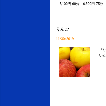
5,100円 60分 6,800円 75
7,200円 75分 9,000円 90
円 90分 11,400円 また
4,900円 60分 6,500
・コンディショニングは
りんご
分～となります ※割引
は通常料金となります どう
11/30/2019
『り
い