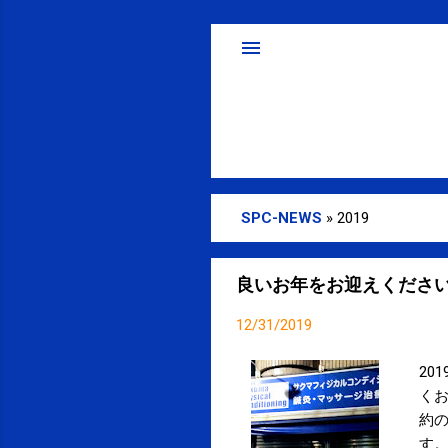
SPC-NEWS
»
2019
投
稿
良いお年をお迎えくださ
12/31/2019
20
くお
約の
す。