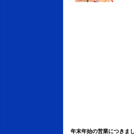
相手
の
く、
(第
年末年始の営業につきま