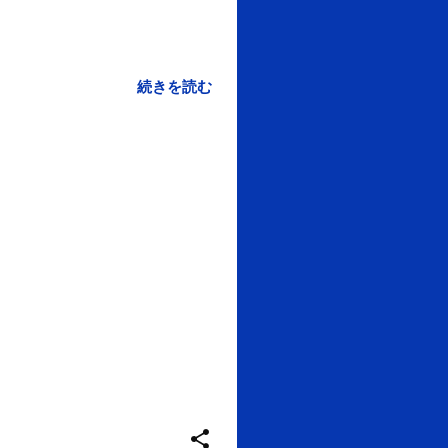
 最後はリレー。 まずは遊び
いと感じた先に、速くや強
クエンドスクール『運動教室』
続きを読む