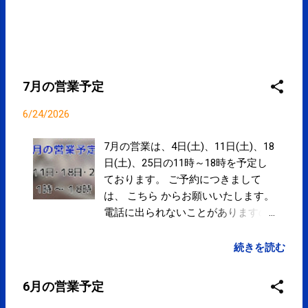
7月の営業予定
6/24/2026
7月の営業は、4日(土)、11日(土)、18
日(土)、25日の11時～18時を予定し
ております。 ご予約につきまして
は、 こちら からお願いいたします。
電話に出られないことがありますの
で、ご予約、お問い合わせは
SMS（ショートメッセージ）や LINE
続きを読む
等をおすすめしております。
6月の営業予定