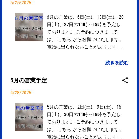
5/25/2026
6月の営業は、6日(土)、13日(土)、20
日(土)、27日の11時～18時を予定し
ております。 ご予約につきまして
は、 こちら からお願いいたします。
電話に出られないことがありますの
で、ご予約、お問い合わせは
SMS（ショートメッセージ）や LINE
続きを読む
等をおすすめしております。
5月の営業予定
4/28/2026
5月の営業は、2日(土)、9日(土)、16
日(土)、30日の11時～18時を予定し
ております。 ご予約につきまして
は、 こちら からお願いいたします。
電話に出られないことがありますの