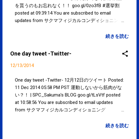
を貰うのもお忘れなく！！ goo.gl/0zo3fB #選挙割
posted at 09:39:14 You are subscribed to email
updates from サクマフィジカルコンディショニング
(@SPCstyle) - Twilog To stop receiving these emails,
you may unsubscribe now . Email delivery powered by
続きを読む
Google Google Inc., 1600 Amphitheatre Parkway,
Mountain View, CA 94043, United States
One day tweet -Twitter-
12/13/2014
One day tweet -Twitter- 12月12日のツイート Posted:
11 Dec 2014 05:58 PM PST 運動しないから筋肉がな
い？！ | SPC_Sakuma's BLOG goo.gl/tLsVtf posted
at 10:58:56 You are subscribed to email updates
from サクマフィジカルコンディショニング
(@SPCstyle) - Twilog To stop receiving these emails,
you may unsubscribe now . Email delivery powered by
続きを読む
Google Google Inc., 1600 Amphitheatre Parkway,