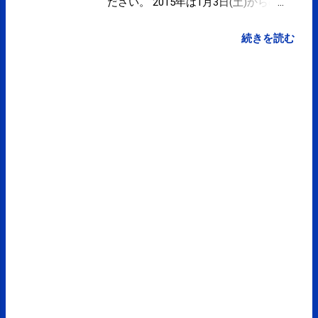
ださい。 2015年は1月3日(土)からの
営業となります。 営業予定 ≫ ご来
院お待ちしております。
続きを読む