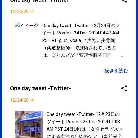
12/25/2014
One day tweet -Twitter- 12月24日のツ
イート Posted: 24 Dec 2014 04:47 AM
PST RT @Dr_Koala_ : 実際に接骨院
（柔道整復師）で施術されているの
は、ほとんどが「変形性膝関節症」
「変形性腰椎症」などのご老人の慢性
疾患や、「膝蓋靭帯炎（ジャンパー
続きを読む
膝）」や「過労性骨膜炎（シンスプリ
ント）」などのスポーツ障害で、外傷
One day tweet -Twitter-
とは異なり、本来接骨院で保険診療で
きない患者さんばかりです posted at
12/24/2014
21:28:55 RT @Dr_Koala_ : ３年間勉強
して、本来の資格として施術できる
One day tweet -Twitter- 12月23日の
（すべき）骨折脱臼捻挫打撲は整形外
ツイート Posted: 23 Dec 2014 01:03
科に送り、本来勉強していない、本来
AM PST 24日(水)は『女性セラピスト
施術の適応でない、慢性疾患や過労性
による女性のためのケア』(事前完全