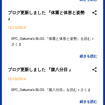
SPCstyle-club » 定期的・集中的な通
plus.google.com/11700662797435…
院に SPCstyle-club » アミノバイタ
posted at 21:06:10 You are
ブログ更新しました 『体重と体形と姿勢
ル プロ 好評発売中！！ SPCstyle-
subscribed to email updates from サ
』
store(Yahoo! ストア)
クマフィジカルコンディショニング
(@SPCstyle) - Twilog To stop
12/15/2014
receiving these emails, you may
unsubscribe now . Email delivery
SPC_Sakuma's BLOG 『体重と体形と姿勢』を読む »
powered by Google Google Inc., 1600
さくま
Amphitheatre Parkway, Mountain
View, CA 94043, United States
続きを読む
ブログ更新しました 『腹八分目 』
12/15/2014
SPC_Sakuma's BLOG 『腹八分目』を読む » さくま
続きを読む