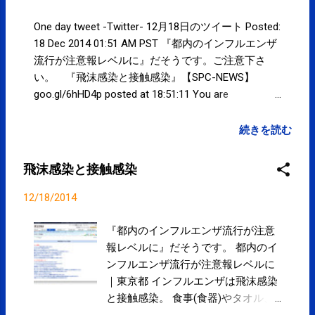
One day tweet -Twitter- 12月18日のツイート Posted:
18 Dec 2014 01:51 AM PST 『都内のインフルエンザ
流行が注意報レベルに』だそうです。ご注意下さ
い。 『飛沫感染と接触感染』【SPC-NEWS】
goo.gl/6hHD4p posted at 18:51:11 You are
subscribed to email updates from サクマフィジカル
コンディショニング(@SPCstyle) - Twilog To stop
続きを読む
receiving these emails, you may unsubscribe now .
Email delivery powered by Google Google Inc., 1600
飛沫感染と接触感染
Amphitheatre Parkway, Mountain View, CA 94043,
United States
12/18/2014
『都内のインフルエンザ流行が注意
報レベルに』だそうです。 都内のイ
ンフルエンザ流行が注意報レベルに
｜東京都 インフルエンザは飛沫感染
と接触感染。 食事(食器)やタオル、
ドアノブ、手すりなどからの感染も