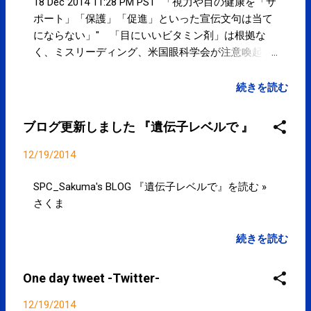
だったのか。。「整形外科ではな
18 Dec 2014 11:28 PM PST "「視力や目の健康を「サ
く？」と聞くと「病院には行ってない
ポート」「保護」「促進」といった宣伝文句は当て
です。」と。 > 前RT posted at
にならない」" 「目にいいビタミン剤」は根拠な
18:24:19 「整形外科も接(整)骨院も同
く、ミスリーディング、米国眼科学会が注意喚起 |
じでしょ？！」なんてお答えもあ
Medエッジ goo.gl/3TUW1T posted at 15:33:43 "ジョ
り。。柔整師の違法診療・不正請求は
ギングやサイクリングは遺伝子レベルで筋肉の代謝
続きを読む
医師会による政治的圧力で撲滅しても
機能に影響を与える" 遺伝子レベルで |
らうしかないのかも。柔整師と提携し
SPC_Sakuma's BLOG goo.gl/468aGR posted at
ブログ更新しました 『遺伝子レベルで 』
ている医師の話も聞くけど。。。
16:28:05 You are subscribed to email updates from
posted at 18:34:13 You are subscribed
サクマフィジカルコンディショニング(@SPCstyle) -
12/19/2014
to email updates from サクマフィジカ
Twilog To stop receiving these emails, you may
ルコンディショニング(@SPCstyle) -
unsubscribe now . Email delivery powered by Google
SPC_Sakuma's BLOG 『遺伝子レベルで』を読む »
Twilog To stop receiving these emails,
Google Inc., 1600 Amphitheatre Parkway, Mountain
さくま
you may unsubscribe now . Email
View, CA 94043, United States
delivery powered by Google Google Inc.,
続きを読む
1600 Amphitheatre Parkway, Mountain
View, CA 94043, United States
One day tweet -Twitter-
12/19/2014