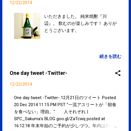
う。柔道整復師(会)の政治力は凄いな
SPCstyle-store(Yahoo! ストア)
12/22/2014
ぁ。。 > 前RT posted at 21:38:02 マッ
サージは『あん摩マッサージ指圧師(国
いただきました。 純米焼酎『川
家資格)』の名称・業務独占と一応なっ
辺』。 飲むのが楽しみです！ ありが
ているので、揉まれたり押圧されるよ
とうございます。
うな施術を受ける際には確認されるこ
とをおすすめします。ちなみに整体師
は文部科学省管轄という不思議な資格
続きを読む
です。 posted at 21:47:01 You are
subscribed to email updates from サク
マフィジカルコンディショニング
One day tweet -Twitter-
(@SPCstyle) - Twilog To stop ...
12/22/2014
One day tweet -Twitter- 12月21日のツイート Posted:
20 Dec 2014 11:15 PM PST "一流アスリートが「朝食
を食べない」理由。" 人それぞれ |
SPC_Sakuma's BLOG goo.gl/ZaTcwq posted at
16:12:18 年末年始のご予約が少しづつ。年内は31日