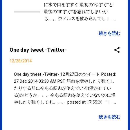
を鍛えて改善しましょう！」とはど
に水で口をすすぐ 最初の”ゆすぐ”と
ういうことなんだろう？！ posted at
最後の”すすぐ”を忘れてしまいが
20:04:54 骨格を歪ませないように、
ち。。 ウィルスを飲み込んでしまい
ねじれないように筋肉を鍛えたら身
胃酸に殺してもらう方法も。 うがい
体が動かなくなってしまう。。痛み
が頻繁にできない時や、感染力の強
続きを読む
や不調だらけの身体になってしま
いウイルスによる風邪やインフルエ
う。。 posted at 20:08:43 You are
ンザが流行している時は、マメに飲
One day tweet -Twitter-
subscribed to email updates from サ
み物を摂り、喉を保湿したり、付着
クマフィジカルコンディショニング
したウイルスを飲み込んでしまうの
12/28/2014
(@SPCstyle) - Twilog To stop
が効果的です。ウイルスや菌は胃酸
receiving these emails, you may
に弱いため、飲み込んでも問題あり
One day tweet -Twitter- 12月27日のツイート Posted:
unsubscribe now . Email delivery
ません。 年末年始、せっかくのお休
27 Dec 2014 03:30 AM PST 筋肉を増やしたり強くし
powered by Google Google Inc., 1600
みを寝込んで終わらないためにも体
たりする前に今ある筋肉が使えている(活かせてい
Amphitheatre Parkway, Mountain
調管理にはご注意下さい。 いきなり
る)かどうか、、、今ある筋肉を使えていないのに増
View, CA 94043, United States
「ガラガラペッ」は間違い！ 意外と
やしたり強くしても。。。 posted at 17:55:20 「筋
知らない「正しいうがい」のやり
肉が多い・強い」＝「健康」ではないので。。
方 | スキンケア大学
posted at 17:58:23 選手(生徒)に筋トレをさせている
続きを読む
中学や高校の運動部の監督(先生)は筋トレに何を期