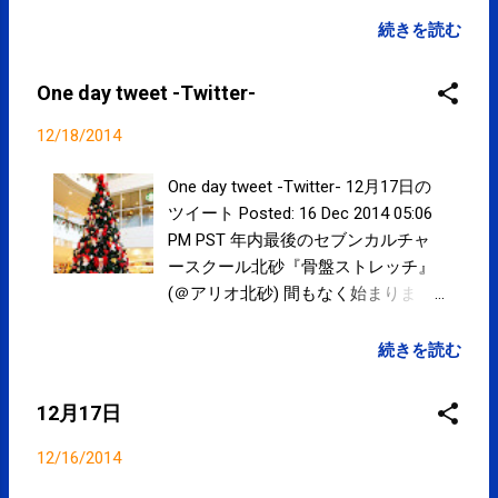
あります。 人がたくさん集まって飲
続きを読む
食をする会への参加や人がたくさん
いる所への外出の際には十分ご注意
One day tweet -Twitter-
下さい。 インフルエンザQ&A｜厚生
労働省
12/18/2014
One day tweet -Twitter- 12月17日の
ツイート Posted: 16 Dec 2014 05:06
PM PST 年内最後のセブンカルチャ
ースクール北砂『骨盤ストレッチ』
(＠アリオ北砂) 間もなく始まりま
す。 #kotoku #江東区 posted at
10:06:49 12月16日のツイート
続きを読む
Posted: 16 Dec 2014 02:48 AM PST
12月17日につきまして 【SPC-
12月17日
NEWS】 goo.gl/aqCfJ2 #kotoku #江
東区 posted at 19:48:39 You are
12/16/2014
subscribed to email updates from サ