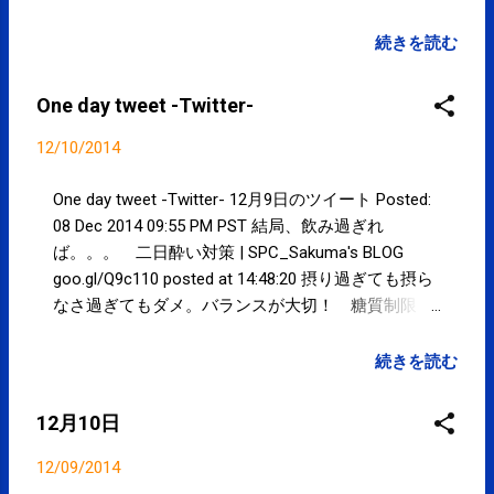
続きを読む
One day tweet -Twitter-
12/10/2014
One day tweet -Twitter- 12月9日のツイート Posted:
08 Dec 2014 09:55 PM PST 結局、飲み過ぎれ
ば。。。 二日酔い対策 | SPC_Sakuma's BLOG
goo.gl/Q9c110 posted at 14:48:20 摂り過ぎても摂ら
なさ過ぎてもダメ。バランスが大切！ 糖質制限 |
SPC_Sakuma's BLOG goo.gl/QfKTgH posted at
14:55:08 You are subscribed to email updates from
続きを読む
サクマフィジカルコンディショニング(@SPCstyle) -
Twilog To stop receiving these emails, you may
12月10日
unsubscribe now . Email delivery powered by Google
Google Inc., 1600 Amphitheatre Parkway, Mountain
12/09/2014
View, CA 94043, United States