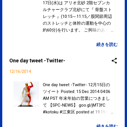
クマフィジカルコンディショニング
17日(水)は アリオ北砂 2階セブンカ
(@SPCstyle) - Twilog To stop
ルチャークラブ北砂にて『 骨盤スト
receiving these emails, you may
レッチ 』(10:15～11:15／股関節周辺
unsubscribe now . Email delivery
のストレッチと体幹の運動を中心の
powered by Google Google Inc., 1600
約60分)を行います。 ご興味のある
Amphitheatre Parkway, Mountain
方は、セブンカルチャークラブ北砂
View, CA 94043, United States
の ホームページ にてご確認下さい。
続きを読む
なお、治療院は『 女性セラピストに
よる女性のためのケア 』(事前完全
One day tweet -Twitter-
予約制)となります。 通常業務は休
みです。 年末(2014年)は12月31日
12/16/2014
(水) 19時まで、年始(2015年)は1月3
日(土) 11時から となります。 営業
One day tweet -Twitter- 12月15日の
予定 ≫ 当院での施術は医療費控除の
ツイート Posted: 15 Dec 2014 04:06
対象となります。領収書が必要な方
AM PST 年末年始の営業につきまし
はお申し出下さい。 領収書の発行に
て 【SPC-NEWS】 goo.gl/jMT3fC
つきまして ≫ やってます！ 選挙割
#kotoku #江東区 posted at 19:19:00
−衆院選2014− ≫ コンディショニン
信じるか信じないかはあなた次
グ・パフォーマンスアップに
第！！
続きを読む