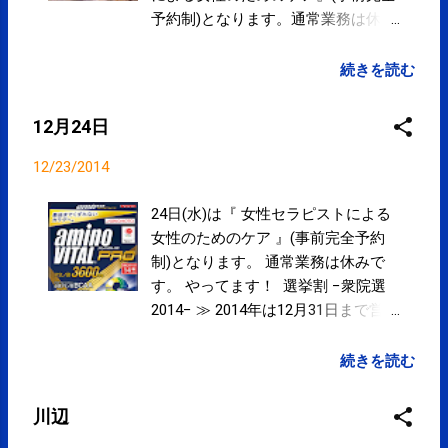
疾患に外傷の病名をつけて違法に保険
予約制)となります。通常業務は休み
診療する。柔道整復師の皆さん、恥ず
です。
かしくないですか？ posted at 21:29:02
plus.google.com/11700662797435…
続きを読む
RT @Dr_Koala_ : そして接骨院（柔道
posted at 18:03:24 You are
整復師）が「腕がいい」と言われる根
subscribed to email updates from サ
12月24日
拠となる、マッサージが、実は柔道整
クマフィジカルコンディショニング
復師の授業にはなくて、皆さん独学で
(@SPCstyle) - Twilog To stop
12/23/2014
習得している技術で評価されている。
receiving these emails, you may
柔道整復師の皆さん、悲しくないです
unsubscribe now . Email delivery
24日(水)は『 女性セラピストによる
か？ posted at 21:29:13 RT
powered by Google Google Inc., 1600
女性のためのケア 』(事前完全予約
@Dr_Koala_ : もうちょっと制度を変え
Amphitheatre Parkway, Mountain
制)となります。 通常業務は休みで
た方がいいと思うけれど。保険診療は
View, CA 94043, United States
す。 やってます！ 選挙割 −衆院選
あきらめて、整体と同じような自費診
2014− ≫ 2014年は12月31日まで営業
療でいいんじゃないですか？ちゃんと
いたします。 営業予定 ≫ コンディ
した「腕」のある人は、わざわざ保険
ショニング・パフォーマンスアップ
続きを読む
診療しなくても食べていけますよ十
に SPCstyle-club » 定期的・集中的
分。 posted at 21:30:03 厚生労働省は
な通院に SPCstyle-club » アミノバ
川辺
いつまで見て見ぬふりを続けるのだろ
イタル プロ 好評発売中！！