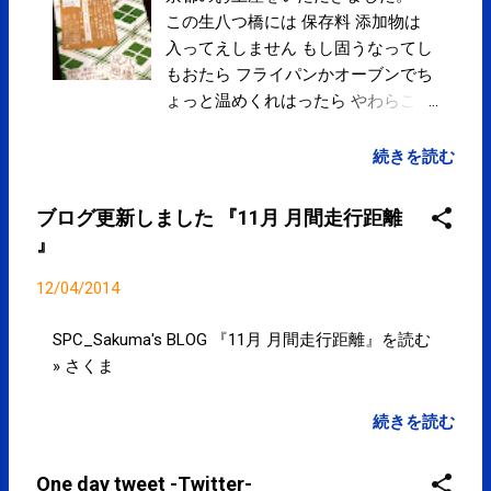
この生八つ橋には 保存料 添加物は
入ってえしません もし固うなってし
もおたら フライパンかオーブンでち
ょっと温めくれはったら やわらこう
なりますえ どうぞ よろしうに. も
う一つだけ、あと一つだけ、、、で
続きを読む
固うなってしまう前になくなってし
まいました。 ありがとうございまし
ブログ更新しました 『11月 月間走行距離
た。
』
12/04/2014
SPC_Sakuma's BLOG 『11月 月間走行距離』を読む
» さくま
続きを読む
One day tweet -Twitter-