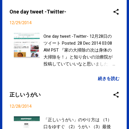
One day tweet -Twitter-
12/29/2014
One day tweet -Twitter- 12月28日の
ツイート Posted: 28 Dec 2014 03:08
AM PST 『家の大掃除の次は身体の
大掃除を！』と知り合いの治療院が
投稿していていいなと思いました。
当院は31日まで営業しております。
「身体の大掃除」しましょう！！
続きを読む
www.spcstyle.com #kotoku #江東区
posted at 11:21:28 "いきなり「ガラ
正しいうがい
ガラペッ」は間違い！ 意外と知らな
い「正しいうがい」のやり方 "
12/28/2014
plus.google.com/11700662797435…
posted at 18:07:45 「『骨格の歪み、
「正しいうがい」のやり方は （1）
ねじれ』が痛みや不調の原因、筋肉
口をゆすぐ （2）うがい （3）最後