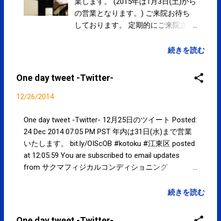
業します。 (2015年は1月3日(土)から
の営業となります。) ご来院お待ち
しております。 定期的にご来院され
ている方から『赤ワイン』いただき
ました。 ありがとうございます。 や
続きを読む
ってます！ 選挙割 −衆院選2014− ≫
2014年は12月31日まで、2015年は1
One day tweet -Twitter-
月3日から営業いたします。 営業予
定 ≫ コンディショニング・パフォー
12/26/2014
マンスアップに SPCstyle-club » 定
期的・集中的な通院に SPCstyle-
One day tweet -Twitter- 12月25日のツイート Posted:
club » アミノバイタル プロ 好評発
24 Dec 2014 07:05 PM PST 年内は31日(水)まで営業
売中！！ SPCstyle-store(Yahoo! ス
いたします。 bit.ly/OIScOB #kotoku #江東区 posted
トア)
at 12:05:59 You are subscribed to email updates
from サクマフィジカルコンディショニング
(@SPCstyle) - Twilog To stop receiving these emails,
you may unsubscribe now . Email delivery powered by
続きを読む
Google Google Inc., 1600 Amphitheatre Parkway,
Mountain View, CA 94043, United States
One day tweet -Twitter-