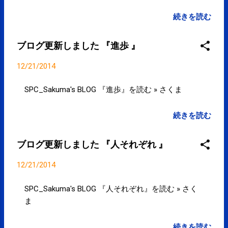
まで。年始は3日から。ご予約、ご来院お待ちして
おります。 年末年始の営業につきまして【SPC-
続きを読む
NEWS】 goo.gl/jMT3fC #kotoku #江東区 posted at
16:15:39 You are subscribed to email updates from
ブログ更新しました 『進歩 』
サクマフィジカルコンディショニング(@SPCstyle) -
Twilog To stop receiving these emails, you may
12/21/2014
unsubscribe now . Email delivery powered by Google
Google Inc., 1600 Amphitheatre Parkway, Mountain
SPC_Sakuma's BLOG 『進歩』を読む » さくま
View, CA 94043, United States
続きを読む
ブログ更新しました 『人それぞれ 』
12/21/2014
SPC_Sakuma's BLOG 『人それぞれ』を読む » さく
ま
続きを読む