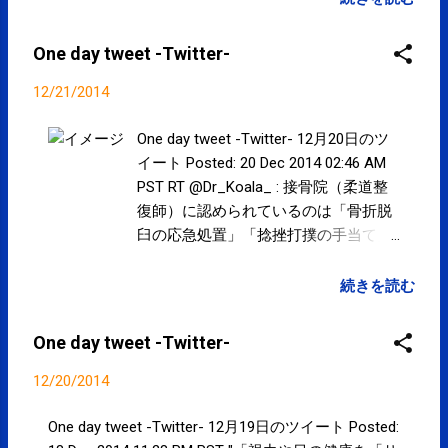
One day tweet -Twitter-
12/21/2014
One day tweet -Twitter- 12月20日のツ
イート Posted: 20 Dec 2014 02:46 AM
PST RT @Dr_Koala_ : 接骨院（柔道整
復師）に認められているのは「骨折脱
臼の応急処置」「捻挫打撲の手当て」
であって、外傷や疾患の「病名を診断
する」のは医師のみの能力なのです。
続きを読む
エコーもあくまで参考であり、接骨院
で使うのは「超音波画像観察装置」だ
One day tweet -Twitter-
そうです。（病院のは超音波画像診断
装置） posted at 18:18:11 だから、
12/20/2014
「画像診断されましたか？」と聞くと
「はい、接(整)骨院で。」という答え
One day tweet -Twitter- 12月19日のツイート Posted: