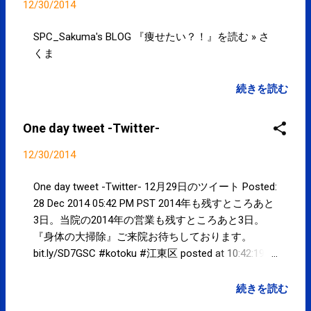
subscribed to email updates from サ
12/30/2014
クマフィジカルコンディショニング
(@SPCstyle) - Twilog To stop
SPC_Sakuma's BLOG 『痩せたい？！』を読む » さ
receiving these emails, you may
くま
unsubscribe now . Email delivery
powered by Google Google Inc., 1600
続きを読む
Amphitheatre Parkway, Mountain
View, CA 94043, United States
One day tweet -Twitter-
12/30/2014
One day tweet -Twitter- 12月29日のツイート Posted:
28 Dec 2014 05:42 PM PST 2014年も残すところあと
3日。当院の2014年の営業も残すところあと3日。
『身体の大掃除』ご来院お待ちしております。
bit.ly/SD7GSC #kotoku #江東区 posted at 10:42:19
You are subscribed to email updates from サクマフ
ィジカルコンディショニング(@SPCstyle) - Twilog
続きを読む
To stop receiving these emails, you may unsubscribe