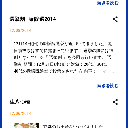
emails, you may unsubscribe now . Email delivery
続きを読む
powered by Google Google Inc., 1600 Amphitheatre
Parkway, Mountain View, CA 94043, United States
選挙割 −衆院選2014−
12/08/2014
12月14日(日)の衆議院選挙が近づいてきました。 期
日前投票はすでに始まっています。 選挙の際には恒
例となっている『 選挙割 』を今回も行います。 選
挙割 期間：12月31日(水)まで 対象：20代、30代、
40代の衆議院選挙で投票をされた方 内容：「 マッ
サージ 60分 」もしくは「 コンディショニング 60分
」を4,000円(通常6,000円)にてお受けいただけます。
続きを読む
※『 投票済証 』をご持参下さい。 ※お一人様一回
の割引きとなります。 ※他の割引券・割引サービス
生八つ橋
との併用はできません。 【総選挙2014】一羽の鳥に
ついて（あらゆる選挙に寄せて）（いとうせいこ
12/06/2014
う） ｜ポリタス 「総選挙」から考える日本の未来
まずは投票を！！
京都のお土産をいただきました。