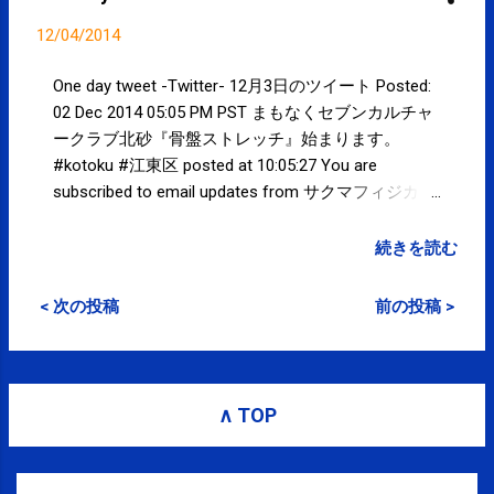
12/04/2014
One day tweet -Twitter- 12月3日のツイート Posted:
02 Dec 2014 05:05 PM PST まもなくセブンカルチャ
ークラブ北砂『骨盤ストレッチ』始まります。
#kotoku #江東区 posted at 10:05:27 You are
subscribed to email updates from サクマフィジカル
コンディショニング(@SPCstyle) - Twilog To stop
receiving these emails, you may unsubscribe now .
続きを読む
Email delivery powered by Google Google Inc., 1600
Amphitheatre Parkway, Mountain View, CA 94043,
< 次の投稿
前の投稿 >
United States
∧ TOP