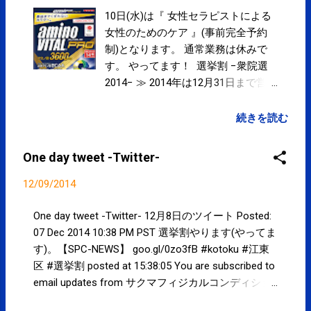
10日(水)は『 女性セラピストによる
女性のためのケア 』(事前完全予約
制)となります。 通常業務は休みで
す。 やってます！ 選挙割 −衆院選
2014− ≫ 2014年は12月31日まで営業
いたします。 営業予定 ≫ コンディ
ショニング・パフォーマンスアップ
続きを読む
に SPCstyle-club » 定期的・集中的
な通院に SPCstyle-club » アミノバ
One day tweet -Twitter-
イタル プロ 好評発売中！！
SPCstyle-store(Yahoo! ストア)
12/09/2014
One day tweet -Twitter- 12月8日のツイート Posted:
07 Dec 2014 10:38 PM PST 選挙割やります(やってま
す)。【SPC-NEWS】 goo.gl/0zo3fB #kotoku #江東
区 #選挙割 posted at 15:38:05 You are subscribed to
email updates from サクマフィジカルコンディショ
ニング(@SPCstyle) - Twilog To stop receiving these