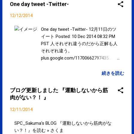
Mountain View, CA 94043, United States
One day tweet -Twitter-
12/12/2014
One day tweet -Twitter- 12月11日のツ
イート Posted: 10 Dec 2014 08:32 PM
PST 人それぞれ違うのだから正解も人
それぞれ違う。
plus.google.com/11700662797435…
posted at 13:32:32 You are subscribed
to email updates from サクマフィジカ
続きを読む
ルコンディショニング(@SPCstyle) -
Twilog To stop receiving these emails,
ブログ更新しました 『運動しないから筋
you may unsubscribe now . Email
肉がない？！ 』
delivery powered by Google Google Inc.,
1600 Amphitheatre Parkway, Mountain
12/11/2014
View, CA 94043, United States
SPC_Sakuma's BLOG 『運動しないから筋肉がな
い？！』を読む » さくま