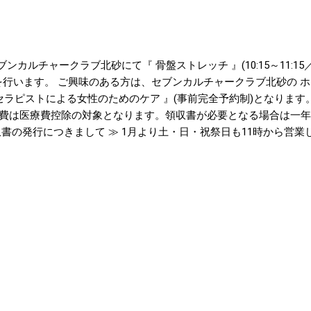
Y5snh posted at 16:43:14 痛みやコリ、不調は身体の無意識の部分が原
:03 呼吸や姿勢、思考などなど意識せずに行っていることが良くも悪く
sted at 19:17:41 何だかよくわからないけど身体の調子がいまい
 bit.ly/19YzxLc posted at 19:21:58 2月末まで『選挙割・マラソ
階セブンカルチャークラブ北砂にて『 骨盤ストレッチ 』(10:15～11:
60分4,000円（通常6,000円）にて受けられます。この機会にぜひ！！ post
を行います。 ご興味のある方は、セブンカルチャークラブ北砂の 
『骨盤ストレッチ』（セブンカルチャークラブ...
セラピストによる女性のためのケア 』(事前完全予約制)となります
費は医療費控除の対象となります。領収書が必要となる場合は一年
書の発行につきまして ≫ 1月より土・日・祝祭日も11時から営業
定 ≫ 2月28日（金）まで『 選挙割・マラソン割 』実施中！！