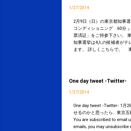
1/27/2014
2月9日（日）の東京都知事選
コンディショニング 60分 』
票済証」をご持参下さい。 
知事選挙は4人の候補者がテ
ます。 詳しくこちらで。 
はこちらで。 立候補一覧 (
３年で１３０億円の税金投入…
2007年。 当院が開業した
応援します。 東京マラソン 2
One day tweet -Twitter-
ります。 「選挙割」「マラ
他の割引券・割引サービスと
1/27/2014
One day tweet -Twitte
せるのかと思ったら… 東京五輪:組織
You are subscribed to em
emails, you may unsubscribe n