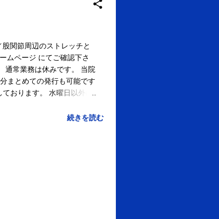
因だったり。。 posted at
も身体に様々な影響を及ぼして
ちという方はお試し下さい。 → コ
ン割』 bit.ly/19YzE9G でコン
15／股関節周辺のストレッチと
ed at 19:24:23 29
ホームページ にてご確認下さ
。 通常業務は休みです。 当院
分まとめての発行も可能です
しております。 水曜日以外は
続きを読む