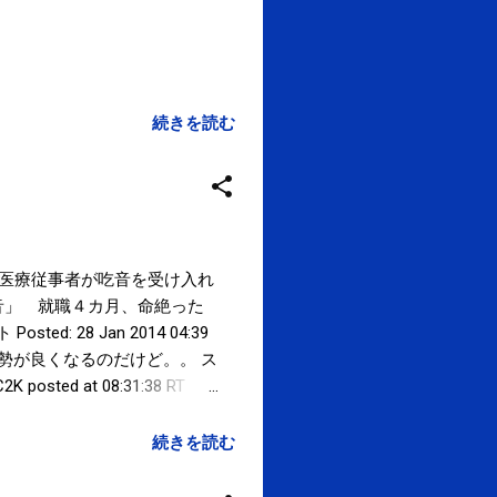
続きを読む
8 AM PST 医療従事者が吃音を受け入れ
音」 就職４カ月、命絶った
ted: 28 Jan 2014 04:39
姿勢が良くなるのだけど。。 ス
ted at 08:31:38 RT
こうぜ。その驚愕の理由は添付画
を変えよう！ 賛成の人は、Ｒ
続きを読む
:47 いろいろと何かがおかしい気がす
対策 - ライブドアニュース