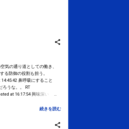
鼻は、呼吸の際の空気の通り道としての働き、
する防御の役割も担う。
 14:45:42 鼻呼吸にすること
だろうな。。 RT
d at 16:17:54 興味深い！
が話題 | ロケットニュース
サクマフィジカルコンディショニング
続きを読む
owered by Google Google Inc.,