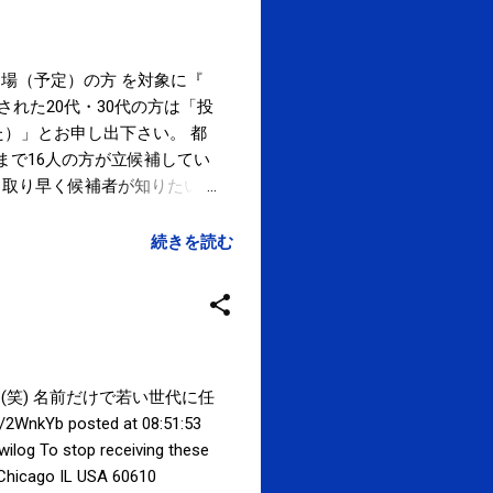
出場（予定）の方 を対象に『
票された20代・30代の方は「投
）」とお申し出下さい。 都
まで16人の方が立候補してい
っ取り早く候補者が知りたい方
ら投票権のある方はぜひ投票へ。
京マラソンが始まったのは
続きを読む
ラソンに出場（予定）の方々を
」ともに2月28日(金)までとな
一回の割引きとなります。 ※
ールドジャパン(笑) 名前だけで若い世代に任
posted at 08:51:53
 To stop receiving these
 Chicago IL USA 60610