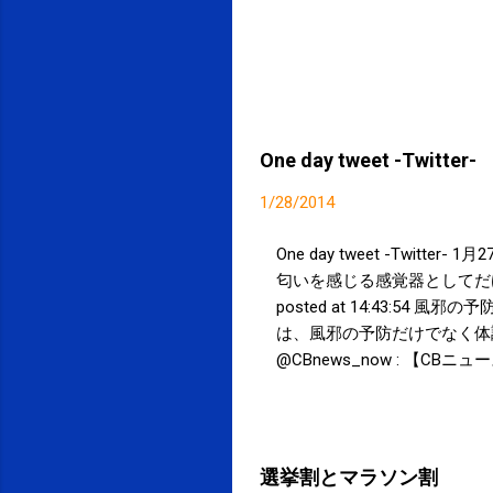
One day tweet -Twitter-
1/28/2014
One day tweet -Twitt
匂いを感じる感覚器としてだ
posted at 14:43:54
は、風邪の予防だけでなく体調を整
@CBnews_now : 【CBニュ
"体は全部知っている" 【研
24 goo.gl/oJT0C2 posted
(@SPCstyle) - Twilog To stop 
20 West Kinzie, Chicago IL U
選挙割とマラソン割