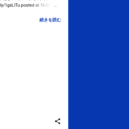
 posted at 16:09:39
切ったら、すぐにかけてきて
否にしたら非通知でかけてくると
続きを読む
業の方は営業方法がどう思わ
ou are subscribed to
ese emails, you may
60610