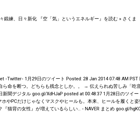
、日々鍛練、日々新化 『空「気」というエネルギー』を読む » さくま
weet -Twitter- 1月29日のツイート Posted: 28 Jan 2014 07:4
自ら命を断つ。どちらも残念としか。。 → 伝えられぬ苦しみ「吃
ジタル goo.gl/XdHJaP posted at 00:48:37 1月28日のツイート Pos
T スマホやPCだけじゃなくマスクやヒールも。本来、ヒールを履くと
背の女性』が増えているらしい… - NAVER まとめ goo.gl/hgKC2K pos
hiromogi : 今回の東京都知事選挙、２０代３０代は、絶対に投票行
ラフを、「水平な線」にして、選管をびっくりさせ、東京から日本
ttps:// pic.twitter.com/ZIwONlErBx posted at 08:44
 給食パンでノロ集団食中毒 １枚ずつ検品時に汚染、問われる異物