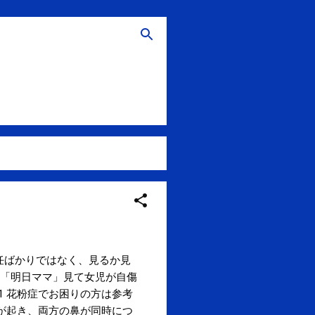
組やTV局の責任ばかりではなく、見るか見
「明日ママ」見て女児が自傷
45:01 花粉症でお困りの方は参考
が起き、両方の鼻が同時につ