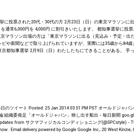
挙に投票された20代・30代の方 2月23日（日）の東京マラソンに
を通常6,000円を 4,000円 に割引きいたします。 都知事選挙に投
東京マラソン出場の方は「東京マラソンに出る（見込み・予定・出た
レビや新聞などで取り上げられていますが、実際には35歳から84歳
東京都知事選挙 2月9日（日）わたしたちにできることがある。 手
pdf) 約50億円の税金がかかっていると言われている選挙ですか
都知事選に巨費「５０億で済むはずが」 - MSN産経ニュース 東
のは2007年。 これは何か縁があるに違いないということで、東京マ
014 | 東京がひとつになる日。 割引期間は「選挙割」「マラソン割
ソン割」でと事前にご予約いただけると助かります。 ※お一人様各
の併用はできません。
r- 1月26日のツイート Posted: 25 Jan 2014 03:51 PM PST オ
委発足「オールドジャパン」映し出す船出 - 毎日新聞 goo.gl/2WnkYb 
ail updates from サクマフィジカルコンディショニング(@SPCstyle) - Twilog
ow . Email delivery powered by Google Google Inc., 20 West Kinzie,