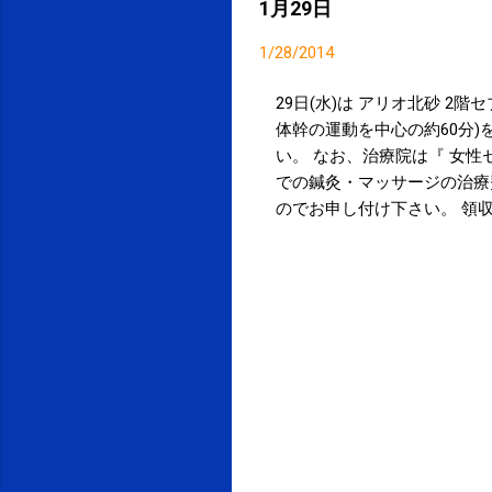
1月29日
goo.gl/3
19:15
1/28/2014
いる。 po
ンディショニング
29日(水)は アリオ北砂 2
ディショニング
体幹の運動を中心の約60分)
日（水）は
い。 なお、治療院は『 女性
での鍼灸・マッサージの治療
のでお申し付け下さい。 領収
通常通りの営業です。 営業予