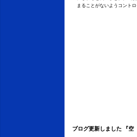
まることがないようコントロールされて
営業の電話もやり方を間違え
「すみません。切れちゃったみた
か、一度も会ったことないの
れているか確認したほうがいいと思う。 →
email updates from サクマフ
unsubscribe now . Email deliv
ブログ更新しました 『空