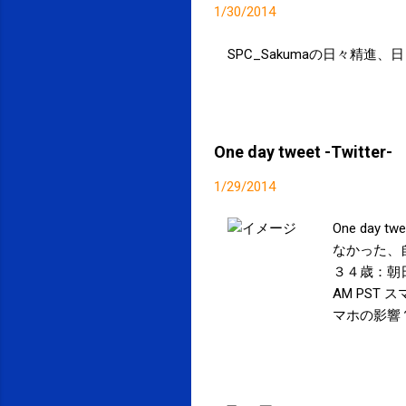
1/30/2014
SPC_Sakumaの日々精進
One day tweet -Twitter-
1/29/2014
One day t
なかった、
３４歳：朝日新聞デ
AM PS
マホの影響？『猫
@kenic
像。このグ
Ｔを！！！！！ h
る。。 →