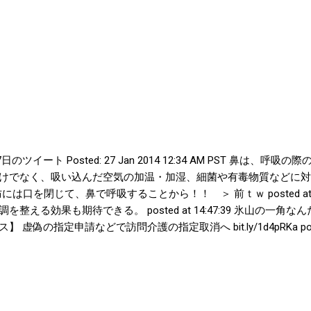
er- 1月27日のツイート Posted: 27 Jan 2014 12:34 AM PST 
けでなく、吸い込んだ空気の加温・加湿、細菌や有毒物質などに対
 風邪の予防には口を閉じて、鼻で呼吸することから！！ ＞ 前ｔｗ posted at
える効果も期待できる。 posted at 14:47:39 氷山の一角なん
ース】 虚偽の指定申請などで訪問介護の指定取消へ bit.ly/1d4pRKa poste
究結果】感情は体の中をこう変える / 感情と体の相関関係を示した図
 at 17:34:46 You are subscribed to email updates from 
receiving these emails, you may unsubscribe now . Email delivery p
SA 60610