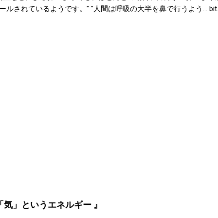
いるようです。" "人間は呼吸の大半を鼻で行うよう... bit.ly/1gsLITu
ると迷惑電話です。断っているのに何度も電話してきたり、電話を
いで。」とかけてきたり。。 posted at 18:25:58 着信拒
に、以前からの知り合いのような話し方とか不愉快でしかない。営
 迷惑電話番号サーチズ bit.ly/1d9A7Ru posted at 18:32:06 Y
ィジカルコンディショニング(@SPCstyle) - Twilog To stop receiving th
ery powered by Google Google Inc., 20 West Kinzie, Chicago IL USA 
「気」というエネルギー 』