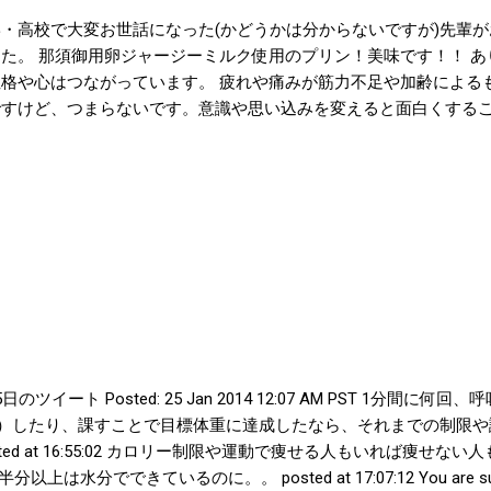
学・高校で大変お世話になった(かどうかは分からないですが)先輩
た。 那須御用卵ジャージーミルク使用のプリン！美味です！！ あ
性格や心はつながっています。 疲れや痛みが筋力不足や加齢による
ですけど、つまらないです。意識や思い込みを変えると面白くする
- 1月25日のツイート Posted: 25 Jan 2014 12:07 AM PST 1分間に
（ガマン）したり、課すことで目標体重に達成したなら、それまでの制
ted at 16:55:02 カロリー制限や運動で痩せる人もいれば痩せ
でできているのに。。 posted at 17:07:12 You are subscrib