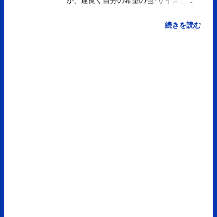
が、運良く自分の希望の色･サイズが
あったのですが、 他はほとんど全て品
切れ状態で･･･。 プロゴルファーの宮
続きを読む
里藍選手がトレーニングに使っている
というニュースの 影響もあるのでしょ
うか？！ 履いた感じは素足に近いで
す。 僕は、5本指ソックス歴が長いせ
いか、全く違和感なく、足の指が開放
された感じで むしろ気持ちが良かった
です。 室内でのトレーニングに履いて
いるので、屋外での感じは分かりませ
んが トレッドミルで走った感じも全く
違和感なく、 自分の足を使って走って
いるという感じがして良いです。 これ
は球技などのスポーツには向いてない
かもしれませんが ウォーキングやジョ
ギング、トレーニングにはおすすめで
す！！ さくま