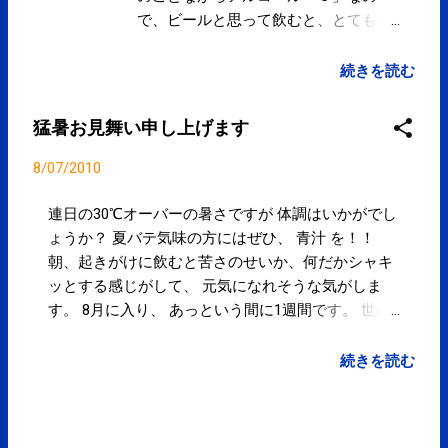
で、ビールと思って飲むと、とても物
足らないです。 初めての味でした。
不思議な味です。 そして、 炭酸のせ
続きを読む
いでお腹いっぱい感になります。 食事
しながら飲むと、食べる量が減らせる
猛暑お見舞い申し上げます
かもしれません。 カロリーオフだった
り 糖質オフだったり するので、減量
8/07/2010
の際には良いのではないでしょう
か？！ 僕は、もう、飲むことはないと
連日の30℃オーバーの暑さですが 体調はいかがでし
思います。 飲めない時は、烏龍茶にし
ょうか？ 夏バテ気味の方にはぜひ、 青汁 を！！
ます。 さくま
朝、起きがけに飲むと苦さのせいか、何だかシャキ
ッとする感じがして、 元気になれそうな気がしま
す。 8月に入り、 あっという間に1週間です。 世の
中的にも夏休み的雰囲気が感じられます。 が、当院
は8月に夏休みの予定はないので何かブームに乗り
続きを読む
遅れたような気分になるのですが 毎年の事なので、
気にしないようにしています。 水分補給をこまめに
行い、熱中症にはご注意下さい。 さくま