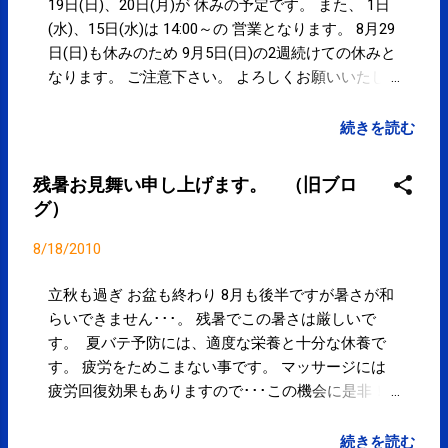
19日(日)、20日(月)が 休みの予定です。 また、 1日
(水)、15日(水)は 14:00～の 営業となります。 8月29
日(日)も休みのため 9月5日(日)の2週続けての休みと
なります。 ご注意下さい。 よろしくお願いいたし
ます。
続きを読む
残暑お見舞い申し上げます。 （旧ブロ
グ）
8/18/2010
立秋も過ぎ お盆も終わり 8月も後半ですが暑さが和
らいできません･･･。 残暑でこの暑さは厳しいで
す。 夏バテ予防には、適度な栄養と十分な休養で
す。 疲労をためこまない事です。 マッサージには
疲労回復効果もありますので･･･この機会に是非！
お試し下さい！！ 第1,3水曜日 10:30～12:00 アリ
オ北砂 内2階にある セブンカルチャークラブ北砂 に
続きを読む