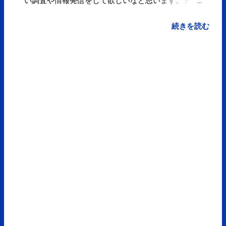
い調査や情報発信をして欲しいなと思います。テレ
ビを見て不安を感じてしまのは、それだけ公的な情
報が少ない、物足らないのも原因の一つだと思いま
続きを読む
す。 17:56 via TweetDeck in reply to
takahashimegumi 本日（29日）は都合によりお休み
とさせていだきます。ご迷惑おかけいたしますが、
よろしくお願い致します。 spcstyle.com 10:09 via
Facebook 不安なく生活できるような情報発信をお
願いします。 RT@ takahashimegumi 久しぶりにﾌｼﾞ
ﾃﾚﾋﾞの『とくだね！』途中まで観たが、若いお母さ
んたちの不安を煽るばかりの内容にウンザリ。前は
こんなんじゃなかった気がする。 10:02 via
TweetDeck Powered by t2b