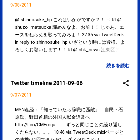
9/08/2011
@ shinnosuke_hp これはいかがですか？！ ⇒ RT@
shuzo_matsuoka 諦めんなよ、お前！！ じゃあ、エ
ースをねらえを歌ってみろよ！ 22:35 via TweetDeck
in reply to shinnosuke_hp いざという時には皆様、よ
ろしくお願いします！！ RT@ nhk_news 江東区 津
波避難ビル協定締結 http://t.co/mUpx12K #nhk_news
22:28 via TweetDeck 東京新聞：節電イルミネーショ
続きを読む
ン 冬の風物詩 悩む自治体、企業
http://t.co/AJiEYWu 夏の節電が終わったと思っ
Twitter timeline 2011-09-06
たら、もう冬の節電の問題が。。。 14:15 via
TweetDeck 『骨盤ストレッチ』@アリオ北砂カルチ
9/07/2011
ャースクール まもなく始まります。 #kotoku #江東
区 10:01 via TweetDeck カルチャースクールへ @
MSN産経：「知っていたら辞職に匹敵」 自民・石
Ario北砂 http://t.co/oMOvQBo 09:59 via RecoCheck
原氏、野田首相の外国人献金追及へ
Powered by t2b
http://t.co/CMErcqu ずっと同じことの繰り返し...
くだらない。。。 18:46 via TweetDeck mixiページと
の連携は1回できただけ...ダメだなこれは。。。