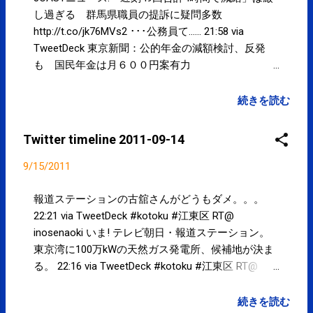
ュース24：東京電力が原発作業員への食事提供を止
し過ぎる 群馬県職員の提訴に疑問多数
め、電気料金を15％上げても給料を元に戻したい理
http://t.co/jk76MVs2 ･･･公務員て...... 21:58 via
由 http://t.co/NNpym0A5 ･･･こういうことが許され
TweetDeck 東京新聞：公的年金の減額検討、反発
てしまうのか。。。 10:49 via TweetDeck 熱中症を防
も 国民年金は月６００円案有力
ぐ食べ物や飲み物について詳しくしたほうが良いと
http://t.co/jLTXD2Rp ・・・増税、そして年金減
思う...朝食に何を食べているかやスポーツドリンク
額。。。国民から取ることばかり考えないで、自分
続きを読む
の濃度とか。。。服についても。 RT 子供の熱中症
たちの給料減らしたり、人数減らしたりとか、そろ
がワイドショーネタにされると、体育の授業や運動
そろ考えようよ！！ 20:18 via TweetDeck @
Twitter timeline 2011-09-14
会がやりにくくなるな... > とくダネ！ 08:35 via
kiyotosuzuki 質問の内容を相手に事前に伝えるな
TweetDeck 子供の熱中症がワイドショーネタにされ
ら、本会議の場ではなくても、そのまま相手から解
9/15/2011
ると、体育の授業や運動会がやりにくくなるな... >
答をもらえば済むのでは、といつも思うのですが、
とくダネ！ 08:25 via TweetDeck Powered by t2b
何か決まりがあるのですか？ > 昨日、22日から、始
報道ステーションの古舘さんがどうもダメ。。。
まる江東区議会本会議の代表質問の通告をしまし
22:21 via TweetDeck #kotoku #江東区 RT@
た。 09:21 via TweetDeck MSN産経：穴だらけの規
inosenaoki いま! テレビ朝日・報道ステーション。
正法 外国人献金ダメでもパー券はＯＫ
東京湾に100万kWの天然ガス発電所、候補地が決ま
http://t.co/fJw5yojN ・・・政治家が自分の都合
る。 22:16 via TweetDeck #kotoku #江東区 RT@
の良いように作る法律だから仕方ないんだろう
inosenaoki ブログ更新「東京湾に巨大ガスタービン
な。。。政治家って国のため、国民のため、と言い
発電所候補地発表…地産地消の電力目指して」と報
続きを読む