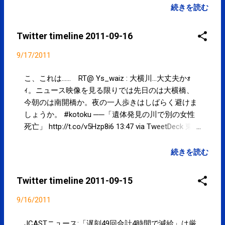
長い人はまさかの9連休でしょうか？！当院は18,19
様よりシンガポール旅行のお土産を い
続きを読む
日の2連休です。本日は営業しております。詳しく
ただきました。 ありがとうございまし
は http://t.co/FcEUR6nO ご来院お待ちしておりま
た。
Twitter timeline 2011-09-16
す。 www.spcstyle.com #kotoku #江東区 11:52
via TweetDeck Powered by t2b
9/17/2011
こ、これは…... RT@ Ys_waiz : 大横川…大丈夫かｫ
ｨ。ニュース映像を見る限りでは先日のは大横橋、
今朝のは南開橋か。夜の一人歩きはしばらく避けま
しょうか。 #kotoku ──「遺体発見の川で別の女性
死亡」 http://t.co/v5Hzp8i6 13:47 via TweetDeck 東京
新聞：被災者の失業手当９０日間延長へ 厚労省、
再就職難で http://t.co/Y7JhNjkr ・・・今こそ
続きを読む
公共事業なのでは...被災者を雇用して復興のための
公共事業 11:16 via TweetDeck 日刊スポーツ：はやく
Twitter timeline 2011-09-15
も川澄に美容業界３社からＣＭ依頼
http://t.co/wWDBmiYX ・・・『なでしこバブ
9/16/2011
ル』すごいな！はじけなければいいけど...オリンピ
ック後が心配。。。 11:05 via TweetDeck ロケットニ
JCASTニュース:「遅刻49回合計4時間で減給」は厳