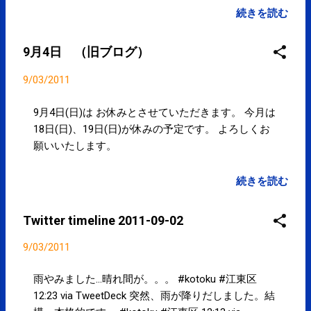
はっきりしないお天気ですが、当院は営業（12:00～
続きを読む
19:00）しております。ご来院お待ちしております。
明日(4日)はお休みとなります。よろしくお願いいた
9月4日 （旧ブログ）
します。 spcstyle.com #kotoku #江東区 11:41 via
TweetDeck Powered by t2b
9/03/2011
9月4日(日)は お休みとさせていただきます。 今月は
18日(日)、19日(日)が休みの予定です。 よろしくお
願いいたします。
続きを読む
Twitter timeline 2011-09-02
9/03/2011
雨やみました...晴れ間が。。。 #kotoku #江東区
12:23 via TweetDeck 突然、雨が降りだしました。結