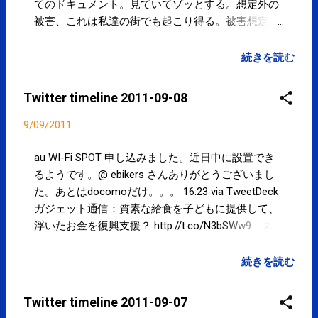
てのドキュメント。見ていてゾッとする。想定外の
被害、これは私達の街でも起こり得る。被害想定を
再検証していかねばならない。 22:38 via TweetDeck
東京新聞：小学生９人搬送、熱中症か 千葉、運動
続きを読む
会の練習中 http://t.co/UaB5VV1 夏休みにクー
ラーで体力が落ちたか...1時間もたないとは。。。
Twitter timeline 2011-09-08
17:51 via TweetDeck 東京新聞：経産相、原発周辺は
「死の町」 福島視察の感想に批判も
9/09/2011
http://t.co/vnd4BmR 言葉狩りばかりしてて先に
進まない。。。 17:48 via TweetDeck 残暑厳しい感じ
au WI-Fi SPOT 申し込みました。近日中に設置でき
です。。。 11:55 via TweetDeck Powered by t2b
るようです。@ ebikers さんありがとうございまし
た。あとはdocomoだけ。。。 16:23 via TweetDeck
ガジェット通信：質素な給食を子どもに提供して、
浮いたお金を復興支援？ http://t.co/N3bSWw9 本
当なのか？これが正しいことだと思っている大人が
いるとは。。。 12:48 via TweetDeck Powered by t2b
続きを読む
Twitter timeline 2011-09-07