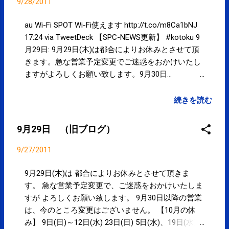
ンライン http://t.co/ZwVJdS99 13:15 via TweetDeck
9/28/2011
脳出血起こす虫歯菌…高血圧・喫煙は特に危険 : 科学
: YOMIURI ONLINE（読売新聞） http://j.mp/mQSzt8
au Wi-Fi SPOT Wi-Fi使えます http://t.co/m8Ca1bNJ
13:08 via TweetDeck 【SPC-NEWS】更新しました。
17:24 via TweetDeck 【SPC-NEWS更新】 #kotoku 9
#江東区 - 9月29日 - http://t.co/IgA6VkIK 11:16 via
月29日: 9月29日(木)は都合によりお休みとさせて頂
Facebook 明日（29日）は都合によりお休みとさせ
きます。急な営業予定変更でご迷惑をおかけいたし
ていただきます。急な営業変更で申し訳ございませ
ますがよろしくお願い致します。9月30日…
ん。ご迷惑をおかけいたしますが、よろしくお願い
http://t.co/Z8eRDQjA 16:43 via Google 東京新聞：新
致します。 spcstyle.com 11:14 via Facebook
規就農者に年１５０万円給付金 最長７年、若手参
続きを読む
Powered by t2b
入促進 http://t.co/NgXteIfX 13:12 via TweetDeck 今
までなかったんだ。。。でも携帯電話の地震速報と
9月29日 （旧ブログ）
は違うのかな？ RT@ mainichijpedit : 文科省は緊急
地震速報の受信機を全国の学校に整備する方針で
9/27/2011
す。 http://t.co/enidJuR9 13:06 via TweetDeck @
domoncyo 食べるよりは吸収早いでしょうからね。
9月29日(木)は 都合によりお休みとさせて頂きま
メリット、デメリットを理解したうえでならいいん
す。 急な営業予定変更で、ご迷惑をおかけいたしま
じゃないんですかね。 12:51 via TweetDeck in reply
すが よろしくお願い致します。 9月30日以降の営業
to domoncyo ジャンクフードに税金？ 笑っちゃい
は、今のところ変更はございません。 【10月の休
けない世界の肥満対策 - ガジェット通信
み】 9日(日)～12日(水) 23日(日) 5日(水)、19日(水)