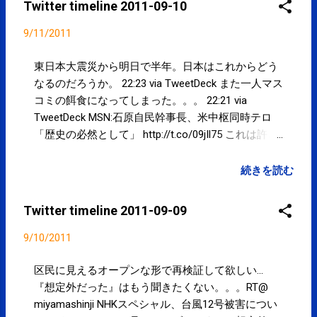
Twitter timeline 2011-09-10
18:18 via TweetDeck まだまだ残暑が厳しい。。。
10:44 via TweetDeck @ tamio_akabame メール送り
9/11/2011
ました！ 01:36 via TweetDeck in reply to
tamio_akabame @ tamio_akabame DMでメールアド
東日本大震災から明日で半年。日本はこれからどう
レスを送っていただければ。 01:16 via TweetDeck in
なるのだろうか。 22:23 via TweetDeck また一人マス
reply to tamio_akabame Powered by t2b
コミの餌食になってしまった。。。 22:21 via
TweetDeck MSN:石原自民幹事長、米中枢同時テロ
「歴史の必然として」 http://t.co/09jIl75 これは許さ
れるのか？！多くの人々が犠牲になったテロが必然
とは。。。 21:15 via TweetDeck えっ？！辞めなきゃ
続きを読む
いないようなこと？大臣になったら口を開いたらダ
メだな。。。 RT@ nhk_news 【LIVEニュース】鉢呂
Twitter timeline 2011-09-09
経産相 首相に辞表提出 http://nhk.jp/news
#nhk_news 20:26 via TweetDeck 今日も残暑厳しい
9/10/2011
です。が、当院は本日（10日）、明日（11日）は営
業（12:00～19:00）しております。ご来院お待ちし
区民に見えるオープンな形で再検証して欲しい...
ております。 spcstyle.com #kotoku #江東区 11:51
『想定外だった』はもう聞きたくない。。。RT@
via TweetDeck Powered by t2b
miyamashinji NHKスペシャル、台風12号被害につい