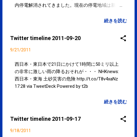
の噂があるので完全にゼロとは言い切れないです
内停電解消されてきました。現在の停電地域は新木
が。。。 11:20 via TweetDeck ...
場2・3丁目、若洲、若洲1丁目。ご注意下さい。
東京電力 停電情報 江東区 http://t.co/qyVBWU6q
続きを読む
#kotoku 22:17 via TweetDeck #江東区 内停電解消さ
れてきました。現在の停電地域は新木場2・3丁目、
Twitter timeline 2011-09-20
若洲、若洲1丁目。ご注意下さい。 東京電力 停電
情報 江東区 http://t.co/qyVBWU6q #kotoku 21:58 via
9/21/2011
TweetDeck そして四つ目通りは大渋滞。。。 #江東
区 #kotoku 20:59 via TweetDeck 都営新宿線を待つ人
西日本・東日本で21日にかけて1時間に50ミリ以上
で住吉駅がスゴい長い行列...大変そうで写真は撮れ
の非常に激しい雨の降るおそれが・・・ NHKnews:
なかった。。。 #江東区 #kotoku 20:57 via
西日本・東海 土砂災害の危険 http://t.co/T8v4xaNz
TweetDeck 台風のピークを関東は過ぎたようだ。と
17:28 via TweetDeck Powered by t2b
いうことは、次は東北...いろいろと心配にな
る。。。速度を上げて、一瞬で通り過ぎることを、
続きを読む
被害が出ないことを祈る！ 19:26 via TweetDeck #江
東区 内停電発生地域 新木場2・3丁目、東砂7・8丁
Twitter timeline 2011-09-17
目、南砂6・7丁目、若洲、若洲1丁目 いずれも100
軒前後。 ご注意下さい。 東京電力 停電情報
9/18/2011