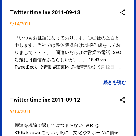
ながら、金のことばっかり考えてるんだな。 08:52
道ステーションのテレビ欄にあり。
via TweetDeck Powered by t2b
http://t.co/IXffMCK もうすぐ、今晩22時なので見て
Twitter timeline 2011-09-13
ください。 21:42 via TweetDeck 今週末まで厳しい残
暑。。。 RT@ nhk_news 厳しい残暑続く 熱中症に
9/14/2011
注意 http://t.co/nbIP2Wp #nhk_news 19:47 via
TweetDeck シンガポールのお土産いただきました！
『いつもお世話になっております。〇〇社の△△と
ありがとうございました！！ http://t.co/XES19ej
申します。当社では整体院様向けのHP作成をしてお
18:21 via TweetDeck 200-170=30本／残り14試
りまして・・・』 間違いだらけの営業の電話...SEO
合。。。イチローならできる！！ RT@ nhk_news イ
対策には自信があるらしいが。。。 18:43 via
チロー選手 安打１７０本に http://t.co/89ZkcCg
TweetDeck 【情報 #江東区 危機管理課】9月12日、
#nhk_news 15:28 via TweetDeck ITmediaニュース：
22時50分頃、亀戸3丁目の路上で女性が帰宅途中、
Webサイトを「15分で」無料作成――Google、中小
男に体を触られました。不審者の特徴は、30歳代、
続きを読む
企業向けWebサイト作成支援サービス
小肥り、短髪、紺色っぽい上衣、紺色っぽい作業ズ
http://t.co/2bzn4jh 無料でこれだけできるのは
ボン、自転車利用、色不明軽快車。【城東警察署】
Twitter timeline 2011-09-12
良い！！ 14:50 via TweetDeck 東京新聞：失業７万
03-3699-0110 #kotoku 08:45 via TweetDeck Powered
人 安心遠く 基幹の水産加工 見えぬ復興
by t2b
9/13/2011
http://t.co/Hro2sQA 14:45 via TweetDeck @
chie810815 そうだね。期待したい！！ 11:58 via
極論を極論で返してはつまらない...w RT@
TweetDeck in reply to chie810815 ふるさと納税を活
310kakizawa こういう風に、文化やスポーツに価値