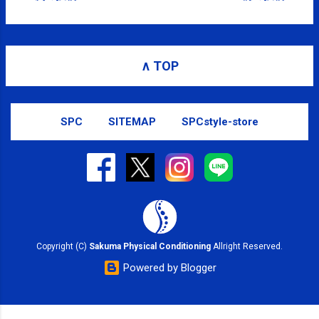
い...選手かわいそう。。。 20:09 via TweetDeck
JCASTニュース：「仕分けで凍結」だったのに 国
家公務員宿舎の建設再開 http://t.co/iqQ4Ww6
増税しないと復興財源がないと言っておきながら、
∧ TOP
自分たちの宿舎建設の財源はあるのか...不思議な国
だ。。。 19:43 via TweetDeck 【SPC-NEWS】更新し
ました。 #江東区 - 9月スタート -
SPC
SITEMAP
SPCstyle-store
http://t.co/ZxC847M 19:27 via Facebook 【SPC-
NEWS更新】 #kotoku 9月スタート: 8月が終わりまし
た。猛暑、酷暑を乗り越え計画停電なく終わること
ができました。良かったです。今日からは9月。
2011年も残り4ヶ月… http://t.co/CGUMuG6 19:18 via
Google MSN:初めての大規模“道路封鎖”に戸惑う運転
手も バイクも転倒 http://t.co/b5EsRPH 日中の明る
い時の訓練が多かったみたいだけど、夜で停電した
Copyright (C)
Sakuma Physical Conditioning
Allright Reserved.
ら、という想定で訓練はしないのかな...主要駅はパ
Powered by Blogger
ニックになりそう。。。 18:40 via TweetDeck 野球、
ラグビー、サッカー、次は何かな？w 12:27 via
TweetDeck @ izakayakayou 見てはいけないものを...