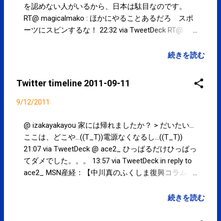
用する時が来たようだ！ 11:43 via TweetDeck @
を認めない人がいるから、日本は駄目なのです。
chie810815 なるほど。復旧・復興を公共事業として
RT@ magicalmako : ほかにやることあるだろ スポ
被災者を長期雇用して・・・と思うけど、そう簡単
ーツにスピンするな！ 22:32 via TweetDeck RT@
にはいかないんだろうね。。。 1...
mainichijpedit : なでしこ鮫島彩選手の仏リーグ移籍
が決まりました http://t.co/3tqE7ge ←女子も
続きを読む
続々と海外へ。。。国内リーグは大丈夫か？！
19:56 via TweetDeck 6割の国民が支持している内閣
Twitter timeline 2011-09-11
であるなら、大臣は辞める必要はなかったと思
う。。。なぜ辞めたんだ？！ 19:55 via TweetDeck
9/12/2011
RT@ nhk_news : 野田内閣 支持率は６０％
http://t.co/egcucWj #nhk_news ←支持率の世論
@ izakayakayou 家には帰れましたか？ > だいたい…
調査って必要なのかな？「内閣を支持しています
ここは、どこや…((T_T))電源なくなるし…((T_T))
か？」って電話で突然聞かれても...まだ何もしてい
21:07 via TweetDeck @ ace2_ ひっぱるだけひっぱっ
ないし。。。 19:53 via TweetDeck @ hinata_hariq
てダメでした。。。 13:57 via TweetDeck in reply to
『花より団子』いや『花より酒』だろうから霞んで
ace2_ MSN産経：【中川真のふくしま復興コラム】
見えようが見えまいが関係ないかと。。。ｗｗｗ
「遠足大臣」の辞任は当然だ http://t.co/vwlNRl9
19:42 via TweetDeck in reply to hinata_hariq 陽が沈む
新聞記者ってエライんだな...という感想し
続きを読む
のが早くなりました。もう真っ暗です。今日は中秋
か。。。 10:40 via TweetDeck Powered by t2b
の名月。お月様のごきげんはいかがでしょうか？！