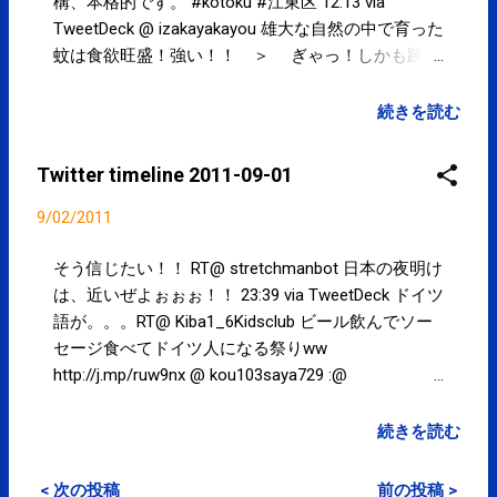
構、本格的です。 #kotoku #江東区 12:13 via
TweetDeck @ izakayakayou 雄大な自然の中で育った
蚊は食欲旺盛！強い！！ ＞ ぎゃっ！しかも跡地
がデカイw！ RT 飲み過ぎですね！ｗ ＞ 北海道に来
ても蚊に刺されまくり…カユイーo(ToT)o！5個くら
続きを読む
い噛まれとる。ひゃーなんでー？ 10:32 via
TweetDeck @ izakayakayou 飲み過ぎですね！ｗ ＞
Twitter timeline 2011-09-01
北海道に来ても蚊に刺されまくり…カユイー
o(ToT)o！5個くらい噛まれとる。ひゃーなんでー？
9/02/2011
10:18 via TweetDeck Powered by t2b
そう信じたい！！ RT@ stretchmanbot 日本の夜明け
は、近いぜよぉぉぉ！！ 23:39 via TweetDeck ドイツ
語が。。。RT@ Kiba1_6Kidsclub ビール飲んでソー
セージ食べてドイツ人になる祭りww
http://j.mp/ruw9nx @ kou103saya729 :@
Kiba1_6Kidsclub @ robasuke_web 豊洲オクトーバー
フェスト何ですか？？♪ 22:27 via TweetDeck スポー
続きを読む
ツナビ：元全日本セッター中田さん、久光製薬コー
チ就任＝女子バレー http://t.co/vzu1vQm 怖
< 次の投稿
前の投稿 >