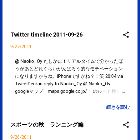
Twitter timeline 2011-09-26
9/27/2011
@ Naoko_Oy たしかに！リアルタイムで分かったほ
うがあとどれくらいがんばろう的なモチベーション
になりますからね。iPhoneですかね？！笑 20:04 via
TweetDeck in reply to Naoko_Oy @ Naoko_Oy
googleマップ maps.google.co.jp/ のルート検索
で徒歩検索を使えば、好きな道を設定すると距離が
表示されますよ！ 17:45 via TweetDeck in reply to
続きを読む
Naoko_Oy @ ayanodakedo 海外ローミングとかでネ
ットワークがsoftbankになっていないとか...... ＞ ん
スポーツの秋 ランニング編
もー!! 本当にずっと圏外なんですけどぉ… ってこと
で私連絡取れましぇん。ゆるしてちょろりんこ♡
9/26/2011