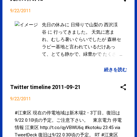
きました。天気に恵まれ、むしろ暑いぐらいでした
が森林セラピー基地と言われている…
9/22/2011
http://t.co/IMZSEn3u 19:14 via Google mixiページ
http://t.co/yuQkWd2x 時々、更新するつもりで
先日の休みに 日帰りで山梨の 西沢渓
す！ #kotoku #江東区 17:44 via TweetDeck
谷 に 行ってきました。 天気に恵ま
Facebookページ http://t.co/9QgIoS8W 時々、更
れ、むしろ暑いぐらいでしたが 森林セ
新してます！ #kotoku #江東区 17:43 via
ラピー基地と言われているだけあっ
TweetDeck 10月のスケジュール更新しました。イレ
て、とても静かで、緑豊かで たくさん
ギュラーな休みがございます。ご確認、よろしくお
の滝も近くで見ることができ気持ちの
願い致します。 spcstyle.com 17:36 via Facebook
良かったです。 さくま
続きを読む
いつの間にか外が真っ暗...今にも雨が降りそう。て
いうか降っているっぽい。。。 #江東区 #kotoku
Twitter timeline 2011-09-21
15:39 via TweetDeck 10月からの新しい国民健康保険
証は裏面に臓器提供の意思表示を記入できるように
9/22/2011
なった。#江東区 だけかな。 http://t.co/YhFMPGoz
#kotoku 14:24 via TweetDeck 「区議会です」以外に
#江東区 現在の停電地域は新木場2・3丁目。復旧は
発信することはないのかな。。。 11:23 via
9/22 0:10頃の予定。ご注意下さい。 東京電力 停電
TweetDeck @ Naoko_Oy docomoからは現時点では
情報 江東区 http://t.co/qyVBWU6q #kotoku 23:45 via
残念ながら可能性はゼロに近いかと...auからiPhone5
TweetDeck 復旧は9/22 0:30頃の予定。 RT #江東区