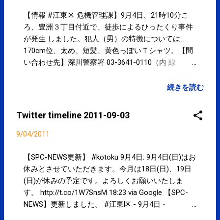
ょうか。原発が本当に危険なのか、開発によって安
全になるのではないか、そんな思考もあって良いの
【情報 #江東区 危機管理課】9月4日、21時10分こ
では、と思います。お忙しい中、ありがとうござい
ろ、豊洲３丁目付近で、徒歩によるひったくり事件
ました。 22:01 via TweetDeck in reply to
が発生 しました。犯人（男）の特徴については、
tamio_akabame @ tamio_akabame 20年30年後は自
170cm位、太め、短髪、黄色っぽいＴシャツ。【問
然エネルギーでの安定的な発電は可能かもしれない
い合わせ先】深川警察署 03-3641-0110（内 線
ですが、現状、5年後10年後を考えると、大量、低
2612） #kotoku 22:17 via TweetDeck @ ebikers あり
価格で安定的な電力を必要とする企業は海外に流出
がとうございます。 18:53 via TweetDeck in reply to
続きを読む
してしまうのではないでしょうか。→ 21:57 via
ebikers @ ebikers 良いですね！うちも設置した
TweetDeck in reply to tamio_akabame RT@
い！！ > au wi-fi も設置するよぉ〜ん
Twitter timeline 2011-09-03
nikkansportscom : 東京マラソン倍率過去最高の９・
http://t.co/TISMtuE 18:41 via TweetDeck Powered by
６倍 http://t.co/wkmwpvZ 年々、回を追うごとに倍
t2b
9/04/2011
率上昇している。スゴイな！！ 21:50 via TweetDeck
フォーゼはないだろう、と思うのだが。。。
【SPC-NEWS更新】 #kotoku 9月4日: 9月4日(日)はお
http://t.co/WOJobyp 18:13 via TweetDeck （『脱』で
休みとさせていただきます。今月は18日(日)、19日
も『推進』でもないです。『共に生きよう！』で
(日)が休みの予定です。よろしくお願いいたしま
す。） 18:06 via TweetDeck @ tami...
す。 http://t.co/1W7SnsM 18:23 via Google 【SPC-
NEWS】更新しました。 #江東区 - 9月4日 -
http://t.co/rgeRucs 18:04 via Facebook 台風の影響で