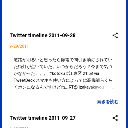
Twitter timeline 2011-09-28
9/29/2011
道路が明るいと思ったら節電で間引き消灯されてい
た街灯が点いていた。いつからだろう？今まで気づ
かなかった。。。 #kotoku #江東区 21:58 via
TweetDeck スマホも使い方によっては高機能らくら
くホンになるんですけどね... RT@ izakayakayou でも
悩んだんだ…(//∇//)笑っ！ RT@ nekomaru3000 : 「ス
マホ買おうと思ったんだけどさー、結局悩んでらく
続きを読む
らくホンにしちゃった」上司の究極の選択に爆笑し
た。 14:34 via TweetDeck @ zacca_mocca こんに
Twitter timeline 2011-09-27
ちは。これ良さそうです！ → みんなのビジネスオ