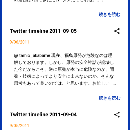
15:52 via TweetDeck @ ebikers ありがとうござい
ます。 ＞ 伝えました。連絡するそうです。 15:51
続きを読む
via TweetDeck 東京新聞：孤独死防げ 「互助」組
織 被災者入居 江東「東雲住宅」
Twitter timeline 2011-09-05
http://t.co/1RpYtC2 14:16 via TweetDeck Powered by
t2b
9/06/2011
@ tamio_akabame 現在、福島原発が危険なのは理
解しております。しかし、原発の安全神話が崩壊し
た今だからこそ、逆に原発が本当に危険なのか、開
発・技術によってより安全に出来ないのか、そんな
思考もあって良いのでは、と思います。お忙しい
中、ありがとうございました。 22:27 via TweetDeck
in reply to tamio_akabame @ hinata_hariq 40周年ら
続きを読む
しいが残念過ぎるよ。。。原点に帰って欲しい！！
（涙） 22:03 via TweetDeck in reply to hinata_hariq
Twitter timeline 2011-09-04
@ tamio_akabame →「低エネルギー社会」とは自
給自足的な農耕社会となってしまうのではないでし
9/05/2011