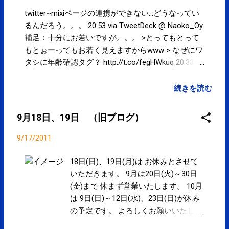
江東区 http://t.co/qyVBWU6q #kotoku 18:27 via
TweetDeck #江東区 内でも停電が発生している模
twitter~mixiページの連携ができない...どうなってい
様。ご注意下さい。 東京電力 停電情報 江東
るんだろう。。。 20:53 via TweetDeck @ Naoko_Oy
区 http://t.co/qyVBWU6q #kotoku 18:22 via
補足：十分にお若いですが。。。 >とってもとって
TweetDeck あー！RT@ shinnosuke_hp : え
もとぉーってもお若く見えますからwww > なぜにワ
ー！“@fukagawabansho: 隅田川テラスへ降りる階段
タシに年齢確認タグ？ http://t.co/fegHWkuq 20:33
が既にガンガーのように水の中へ浸かっていた。テ
via TweetDeck @ Naoko_Oy とってもとってもとぉ
ラスは既に隅田川と一体化。 http://t.co/qFDYy6Jk "
ーってもお若く見えますからwww > なぜにワタシに
続きを読む
18:16 via TweetDeck とりあえず携帯を充電中 17:52
年齢確認タグ？ http://t.co/fegHWkuq 19:42 via
via TweetDeck 都...
TweetDeck 【SPC-NEWS】更新しました。 #江東区
9月18日、19日 （旧ブログ）
- 9月18日、19日 - http://t.co/jgJJcmGF 16:14 via
Facebook 【SPC-NEWS更新】 #kotoku 9月18日、19
9/17/2011
日: 18日(日)、19日(月)はお休みとさせていただきま
す。9月は20日(火)〜30日(金)まで休まず営業いたし
18日(日)、19日(月)は お休みとさせて
ます。10月は… http://t.co/I9ax8U69 16:14 via Google
いただきます。 9月は20日(火)～30日
@ domoncyo は・き・まの３つとらなければ、3年
(金)まで 休まず営業いたします。 10月
間がもったいない。というか施術に大きく影響する
は 9日(日)～12日(水)、23日(日)が休み
と思う。頑張ってください！！ 16:10 via TweetDeck
の予定です。 よろしくお願いいたしま
in reply to domoncyo カレンダーでは3連休ですね！
す。 いつもご来院いただいているお客