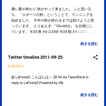
17:01 via TweetDeck @ Naoko_Oy 猿江恩賜公園のラ
ンニングコース（1周約1ｋｍ）を走っています。タ
暑い夏が終わり 秋がやって来ました。 ふと思い立
イムは公園の時計です。結構、アバウトです(笑)
ち、「スポーツの秋」ということで、ランニングを
16:55 via TweetDeck in reply to Naoko_Oy 【SPC-
始めました。 今年の秋が終わるまでは続けようと思
NEWS】更新しました。 #江東区 - スポーツの秋
っています。 とりあえず 『10㎞60分』 を目標にし
ランニング編 - http://t.co/8KpuIdMt 16:00 via
ています。 9/25 夜 4キロ25分 9/24 朝 3キロ20分
Facebook @ takahashimegumi ただ座っているだけ
9/23 朝 3キロ20分 9/19 朝 5キロ40分 ※現時点でマ
ならやめても良いのでは？のぼりを立てて啓発で十
ラソン大会への参加は考えていません。 さくま
続きを読む
分かと。テントが歩道にあって邪魔な時も......。
10:07 via TweetDeck in reply to takahashimegumi
Twitter timeline 2011-09-25
Powered by t2b
9/26/2011
@ LaFesta2 こんばんは～ 20:54 via TweetDeck in
reply to LaFesta2 Powered by t2b
続きを読む