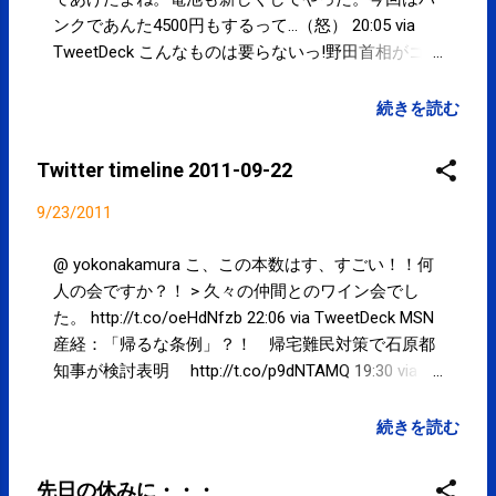
ンクであんた4500円もするって...（怒） 20:05 via
TweetDeck こんなものは要らないっ!野田首相がゴリ
押し「超豪華公務員住宅」建設ラッシュ 現代ビジ
ネス http://t.co/7cwX57Lp ・・・東雲住宅総工費
続きを読む
約141億6000万円、家賃1万8297円（1k）~って安過
ぎるっ！そもそも公務員宿舎って必要なのかな？！
Twitter timeline 2011-09-22
16:13 via TweetDeck 森下商店街の三井住友銀行の後
はモスバーガーになるらしい！モスの森下出店は2
9/23/2011
度目。リベンジなるかな？！ #江東区 #kotoku
15:50 via TweetDeck かなり涼しく、過ごしやすくな
@ yokonakamura こ、この本数はす、すごい！！何
りました。9月の3連休Part2です。当院は、休まず営
人の会ですか？！ > 久々の仲間とのワイン会でし
業します。というか10月8日まで休まず営業しま
た。 http://t.co/oeHdNfzb 22:06 via TweetDeck MSN
す。ご来院お待ちしております。 spcstyle.com #
産経：「帰るな条例」？！ 帰宅難民対策で石原都
江東区 #kotoku 12:01 via TweetDeck 台風の爪跡@
知事が検討表明 http://t.co/p9dNTAMQ 19:30 via
#江東区 猿江恩賜公園 http://t.co/fpFrO1Vc #kotoku
TweetDeck 【SPC-NEWS】更新しました。 #江東区
11:39 via TweetDeck Powered by t2b
- 先日の休みに... - http://t.co/yRjlKuCV 19:17 via
続きを読む
Facebook 【SPC-NEWS更新】 #kotoku 先日の休み
に...: 先日の休みに日帰りで山梨の西沢渓谷に行って
先日の休みに・・・