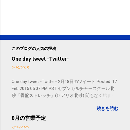
このブログの人気の投稿
One day tweet -Twitter-
2/19/2015
One day tweet -Twitter- 2月18日のツイート Posted: 17
Feb 2015 05:07 PM PST セブンカルチャースクール北
砂『骨盤ストレッチ』(＠アリオ北砂) 間もなく始まり
ます。 #kotoku #江東区 posted at 10:07:24 You are
続きを読む
subscribed to email updates from サクマフィジカルコ
ンディショニング(@SPCstyle) - Twilog To stop
8月の営業予定
receiving these emails, you may unsubscribe now .
7/28/2026