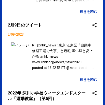
ことを忘れてしまっている方が 増え
ています。 呼吸と姿勢は環境に応じ
続きを読む
で変化します。 寒い時、暖かい時、
イライラしている時、楽しい時、ど
2月9日のツイート
こかが痛い時、、 呼吸と姿勢は変わ
ります。 マスクをしている時として
2/09/2023
いない時の呼吸と姿勢も もちろん異
なります。 マスクをしている時が長
RT @nhk_news : 東京 江東区「自動車
くなってくると マスクをしていない
修理工場で火事」と通報 黒い煙と炎上
時もマスクをしている時の呼吸と姿
がる #nhk_news
勢になってしまい マスクをして呼吸
www3.nhk.or.jp/news/html/2023…
が制限されている息苦しい時の呼吸
posted at 16:42:53 RT @koto_bosai : 江
と姿勢のままに なります。 『マスク
東区森下３丁目で火事が発生していま
をしていても苦しくない』というこ
す。 近隣の方は避難の上、煙を吸い込
続きを読む
とは からだはかなり不自然な状態で
まないようご注意ください。 posted at
す。 慢性的な首や肩のコリ、腰の痛
16:43:05 from Twitter(@spcstyle)
2022年 深川小学校ウィークエンドスクー
み、体調の悪さ、眠りが浅い、イラ
ル『運動教室』（第5回）
イラしやすい、、 その気になる症状