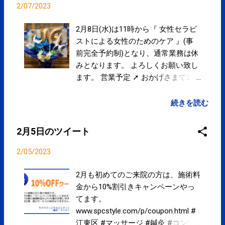
2/07/2023
2月8日(水)は11時から『 女性セラピ
ストによる女性のためのケア 』(事
前完全予約制)となり、通常業務は休
みとなります。 よろしくお願い致し
ます。 営業予定 ➚ おかげさまで2月
5日に16周年を迎えることができま
した。今後ともよろしくお願い致し
続きを読む
ます。 お祝いのバルーンをいただき
ました。ありがとうございます。 か
2月5日のツイート
らだのお手入れはお早めに。ご来院
お待ちしております。 ➚ 『初めてご
2/05/2023
来院の方、10%OFF割引き』キャンペ
ーンやってます。 ➚ クレジットカー
2月も初めてのご来院の方は、施術料
ド、電子マネー、QRコード決済によ
金から10%割引きキャンペーンやっ
るお支払いできます。 ➚ Googleマッ
てます。
プにて院内を360°見ることができま
www.spcstyle.com/p/coupon.html #
す。 ➚
江東区 #マッサージ #鍼灸 #コンデ