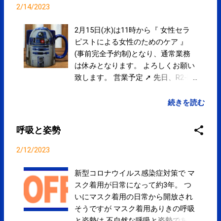
2/14/2023
2月15日(水)は11時から『 女性セラ
ピストによる女性のためのケア 』
(事前完全予約制)となり、通常業務
は休みとなります。 よろしくお願い
致します。 営業予定 ➚ 先日、R2-D2
のマグカップをいただきました。あ
りがとうございます。 からだのお手
続きを読む
入れはお早めに。ご来院お待ちして
おります。 ➚ 『初めてご来院の方、
呼吸と姿勢
10%OFF割引き』キャンペーンやって
ます。 ➚ クレジットカード、電子マ
2/12/2023
ネー、QRコード決済によるお支払い
できます。 ➚ Googleマップにて院内
新型コロナウイルス感染症対策で マ
を360°見ることができます。 ➚
スク着用が日常になって約3年。 つ
いにマスク着用の日常から開放され
そうですが マスク着用ありきの呼吸
と姿勢は 不自然な呼吸と姿勢である