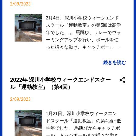
は 不自然な呼吸と姿勢が関係してい
2/09/2023
るかもしれません。 なかなか症状が
改善・解消されない方は 呼吸と姿勢
2月4日、深川小学校ウィークエンド
から見直してみませんか。
スクール『運動教室』の第5回は高学
年でした。 。 馬跳び、リレーでウォ
ーミングアップを行い、ボールを使
った様々な動き、キャッチボール、
フラッグフットボールを行いまし
た。
続きを読む
2022年 深川小学校ウィークエンドスクー
ル『運動教室』（第4回）
2/09/2023
1月21日、深川小学校ウィークエン
ドスクール『運動教室』の第4回は低
学年でした。 馬跳びからキャッチボ
ール、ドッジボールまで様々な動き