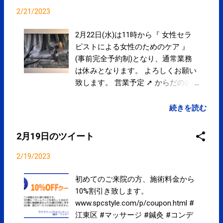
2/21/2023
2月22日(水)は11時から『 女性セラ
ピストによる女性のためのケア 』
(事前完全予約制)となり、通常業務
は休みとなります。 よろしくお願い
致します。 営業予定 ➚ からだのお
手入れはお早めに。ご来院お待ちし
ております。 ➚ 『初めてご来院の
続きを読む
方、10%OFF割引き』キャンペーンや
ってます。 ➚ クレジットカード、電
2月19日のツイート
子マネー、QRコード決済によるお支
払いできます。 ➚ Googleマップにて
2/19/2023
院内を360°見ることができます。 ➚
初めてのご来院の方、施術料金から
10%割引き致します。
www.spcstyle.com/p/coupon.html #
江東区 #マッサージ #鍼灸 #コンデ