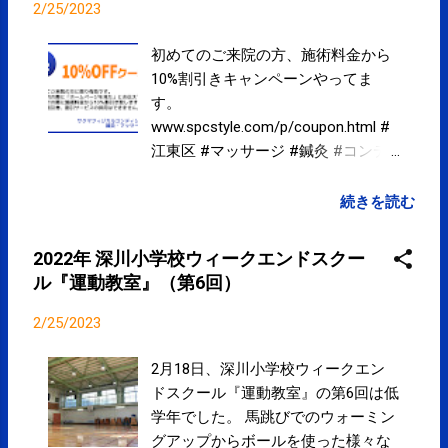
らだのお手入れはお早めに。ご来院
2/25/2023
お待ちしております。 ➚ 『初めてご
来院の方、10%OFF割引き』キャンペ
初めてのご来院の方、施術料金から
ーンやってます。 ➚ クレジットカー
10%割引きキャンペーンやってま
ド、電子マネー、QRコード決済によ
す。
るお支払いできます。 ➚ Googleマッ
www.spcstyle.com/p/coupon.html #
プにて院内を360°見ることができま
江東区 #マッサージ #鍼灸 #コンデ
す。 ➚
ィショニング
pic.twitter.com/Jeh8t2K7EY posted at
続きを読む
12:43:43 from Twitter(@spcstyle)
2022年 深川小学校ウィークエンドスクー
ル『運動教室』（第6回）
2/25/2023
2月18日、深川小学校ウィークエン
ドスクール『運動教室』の第6回は低
学年でした。 馬跳びでのウォーミン
グアップからボールを使った様々な