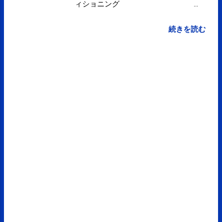
ィショニング
pic.twitter.com/JWPJd5cuxF posted
at 12:01:23 from Twitter(@spcstyle)
続きを読む