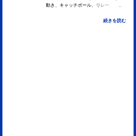
動き、キャッチボール、リレー、ド
ッジボールを行いました。 今年度は
今回で終了です。 担当してくださっ
続きを読む
たPTAの役員の皆さま、全7回、お世
話になりました。 ありがとうござい
ました。