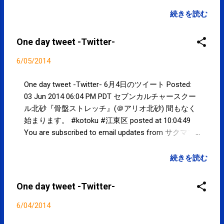
物の扱いになります。 ということで
開業からアルミ缶に入れて保管して
続きを読む
きました(1缶/年)。 が、この周辺を
まわっているらしい業者さんが営業
One day tweet -Twitter-
に来たので廃棄の契約することにし
ました。 『鍼治療の料金設定が割
6/05/2014
高な気がしてしまうのは技術料に廃
棄コストなども含まれているからな
One day tweet -Twitter- 6月4日のツイート Posted:
んですね。』 と思いました。 ちなみ
03 Jun 2014 06:04 PM PDT セブンカルチャースクー
に当院の鍼治療の料金設定には廃棄
ル北砂『骨盤ストレッチ』(＠アリオ北砂) 間もなく
コストが。。。
始まります。 #kotoku #江東区 posted at 10:04:49
You are subscribed to email updates from サクマフ
ィジカルコンディショニング(@SPCstyle) - Twilog
To stop receiving these emails, you may unsubscribe
続きを読む
now . Email delivery powered by Google Google Inc.,
20 West Kinzie, Chicago IL USA 60610
One day tweet -Twitter-
6/04/2014