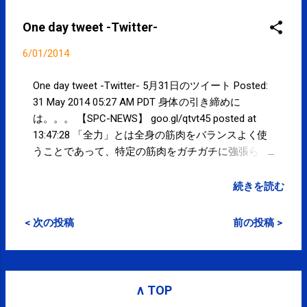
こまめな身体のメンテナンスをおす
すめします！！
One day tweet -Twitter-
6/01/2014
One day tweet -Twitter- 5月31日のツイート Posted:
31 May 2014 05:27 AM PDT 身体の引き締めに
は。。。 【SPC-NEWS】 goo.gl/qtvt45 posted at
13:47:28 「全力」とは全身の筋肉をバランスよく使
うことであって、特定の筋肉をガチガチに強張らせ
て使うことではない。 posted at 13:59:10 「全力」
で動いている人ほどやわらかく、しなやか。 posted
続きを読む
at 14:01:35 筋トレがダメなのではなく、筋トレで大
きく強くした筋肉を使いこなせていないことがダメ
< 次の投稿
前の投稿 >
なんです。。 posted at 21:27:52 You are subscribed
to email updates from サクマフィジカルコンディシ
ョニング(@SPCstyle) - Twilog To stop receiving
these emails, you may unsubscribe now . Email
∧ TOP
delivery powered by Google Google Inc., 20 West