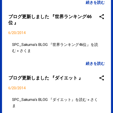
パワー測定と称して自転車をこがせる。鼻も口も息
続きを読む
ができる状態だから無酸素ではないし。医・科学的
なものは奥が深い。。 posted at 15:28:03 『○○しな
ブログ更新しました 『世界ランキング46
ければならない。□□してはいけない。』というよう
位 』
な健康ネタが多いですが、身体も生活環境も人によ
って違い、健康も人によって違うことは考慮されて
6/20/2014
いないような健康ネタが多いのでご注意ください。
posted at 20:57:16 You are subscribed to email
SPC_Sakuma's BLOG 『世界ランキング46位』を読
updates from サクマフィジカルコンディショニング
む » さくま
(@SPCstyle) - Twilog To stop receiving these emails,
you may unsubscribe now . Email delivery powered by
続きを読む
Google Google Inc., 20 West Kinzie, Chicago IL USA
60610
ブログ更新しました 『ダイエット 』
6/20/2014
SPC_Sakuma's BLOG 『ダイエット』を読む » さく
ま