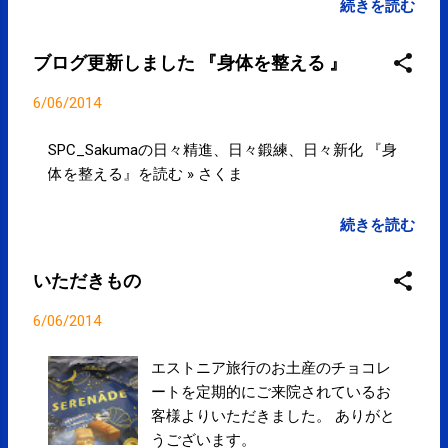
をしたり深呼吸をすると酸欠状態は改善されやすい
続きを読む
です。 天気、気圧の変化が大きい季節の変わり目は
体調を崩しやすくなります。 定期的に身体のケア・
ブログ更新しました 『身体を整える 』
メンテナンスをしていると季節の変わり目にも対応
できるようになってきます。 お悩みの方はご相談下
6/06/2014
さい。
SPC_Sakumaの日々精進、日々鍛練、日々新化 『身
体を整える』を読む » さくま
続きを読む
いただきもの
6/06/2014
エストニア旅行のお土産のチョコレ
ートを定期的にご来院されているお
客様よりいただきました。 ありがと
うございます。