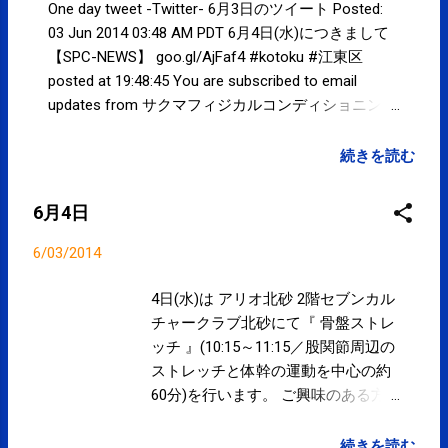
One day tweet -Twitter- 6月3日のツイート Posted:
03 Jun 2014 03:48 AM PDT 6月4日(水)につきまして
【SPC-NEWS】 goo.gl/AjFaf4 #kotoku #江東区
posted at 19:48:45 You are subscribed to email
updates from サクマフィジカルコンディショニング
(@SPCstyle) - Twilog To stop receiving these emails,
you may unsubscribe now . Email delivery powered by
続きを読む
Google Google Inc., 20 West Kinzie, Chicago IL USA
60610
6月4日
6/03/2014
4日(水)は アリオ北砂 2階セブンカル
チャークラブ北砂にて『 骨盤ストレ
ッチ 』(10:15～11:15／股関節周辺の
ストレッチと体幹の運動を中心の約
60分)を行います。 ご興味のある方
は、セブンカルチャークラブ北砂の
ホームページ にてご確認下さい。 な
続きを読む