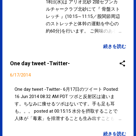
Google Google Inc., 20 West Kinzie, Chicago IL USA
18日(水)は アリオ北砂 2階セブンカ
60610
ルチャークラブ北砂にて『 骨盤スト
レッチ 』(10:15～11:15／股関節周辺
のストレッチと体幹の運動を中心の
約60分)を行います。 ご興味のある
方は、セブンカルチャークラブ北砂
の ホームページ にてご確認下さい。
続きを読む
なお、治療院は『 女性セラピストに
よる女性のためのケア 』(事前完全
One day tweet -Twitter-
予約制)となります。 通常業務は休
みです。 土・日・祝祭日も11時から
6/17/2014
営業しております。 水曜日以外は通
常通りの営業です。 営業予定 ≫ 定
One day tweet -Twitter- 6月17日のツイート Posted:
期的・集中的な通院には こちら 。
16 Jun 2014 08:32 AM PDT ツボと反射区は違いま
SPCstyle-club » 夏バテ予防にも！ ア
す。ちなみに痩せるツボはないです。手も足も耳
ミノバイタル プロ 好評発売中！！
も。。。 posted at 00:15:15 水分を摂取することで
SPCstyle-store(Yahoo! ストア)
人体が「毒素」を排泄することも生み出すこともな
く、肝臓などの器官ですぐに代謝され、腎臓のよう
に、排泄のために存在する器官によって排泄され
続きを読む