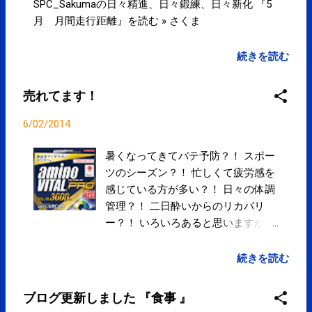
サクマフィジカルコンディショニング
SPC_Sakumaの日々精進、日々鍛練、日々新化 『5
(@SPCstyle) - Twilog To stop receiving
月 月間走行距離』を読む » さくま
these emails, you may unsubscribe
now . Email delivery powered by Google
続きを読む
Google Inc., 20 West Kinzie, Chicago IL
USA 60610
売れてます！
6/02/2014
暑くなってきてバテ予防？！ スポー
ツのシーズン？！ 忙しくて疲労感を
感じている方が多い？！ 日々の体調
管理？！ 二日酔いからのリカバリ
ー？！ いろいろあると思いますが最
近、売れています！ ありがとうござ
います！！ アミノバイタル プロ |
続きを読む
SPCstyle-store(Yahoo! ストア) アミ
ノ酸(BCAA(ロイシン・イソロイシ
ブログ更新しました 『食事 』
ン・バリン)・グルタニン・アルギニ