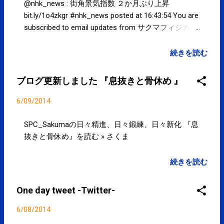
@nhk_news : 街角景気指数 ２か月ぶり上昇
bit.ly/1o4zkgr #nhk_news posted at 16:43:54 You are
subscribed to email updates from サクマフィジカル
コンディショニング(@SPCstyle) - Twilog To stop
receiving these emails, you may unsubscribe now .
続きを読む
Email delivery powered by Google Google Inc., 20
West Kinzie, Chicago IL USA 60610
ブログ更新しました 『息抜きと骨休め 』
6/09/2014
SPC_Sakumaの日々精進、日々鍛練、日々新化 『息
抜きと骨休め』を読む » さくま
続きを読む
One day tweet -Twitter-
6/08/2014