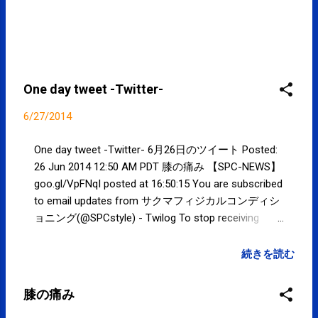
One day tweet -Twitter-
6/27/2014
One day tweet -Twitter- 6月26日のツイート Posted:
26 Jun 2014 12:50 AM PDT 膝の痛み 【SPC-NEWS】
goo.gl/VpFNqI posted at 16:50:15 You are subscribed
to email updates from サクマフィジカルコンディシ
ョニング(@SPCstyle) - Twilog To stop receiving
these emails, you may unsubscribe now . Email
delivery powered by Google Google Inc., 20 West
続きを読む
Kinzie, Chicago IL USA 60610
膝の痛み