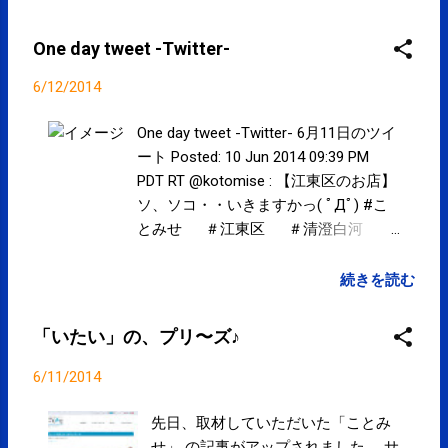
bit.ly/1q69ics posted at 14:33:36 "国立感染症研究所
の泉福英信室長の研究班が、特定の県の歯科医療機
One day tweet -Twitter-
関に行った調査によると、「（患者ごとに機器を）
必ず交換」は34％で、残りの66％の歯科では滅菌せ
6/12/2014
ずに複数の患者に使っていた。" 歯削る機器使い回
し…高い... bit.ly/1xMwdf9 posted at 16:33:49 You are
One day tweet -Twitter- 6月11日のツイ
subscribed to email updates from サクマフィジカル
ート Posted: 10 Jun 2014 09:39 PM
コンディショニング(@SPCstyle) - Twilog To stop
PDT RT @kotomise : 【江東区のお店】
receiving these emails, you may unsubscribe now .
ソ、ソコ・・いきますかっ( ﾟДﾟ) #こ
Email delivery powered by Google Google Inc., 20
とみせ ＃江東区 ＃清澄白河 #
West Kinzie, Chicago IL USA 60610
森下 ... fb.me/6QXq6PbYy posted at
13:38:42 ここは気になりますね！笑 RT
続きを読む
@kotomise : 【江東区のお店】 ソ、ソ
コ・・いきますかっ( ﾟДﾟ) #ことみせ
「いたい」の、プリ〜ズ♪
＃江東区 ＃清澄白河 #森下 ...
bit.ly/1imGEMC posted at 13:39:51 You
6/11/2014
are subscribed to email updates from
サクマフィジカルコンディショニング
先日、取材していただいた「ことみ
(@SPCstyle) - Twilog To stop receiving
せ」 の記事がアップされました。 サ