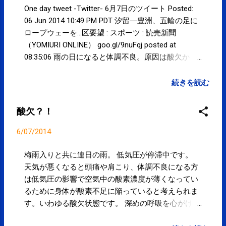
One day tweet -Twitter- 6月7日のツイート Posted:
06 Jun 2014 10:49 PM PDT 汐留―豊洲、五輪の足に
ロープウェーを…区要望 : スポーツ : 読売新聞
（YOMIURI ONLINE） goo.gl/9nuFqj posted at
08:35:06 雨の日になると体調不良。原因は酸欠か
も？！ 【SPC-NEWS】 goo.gl/9DT7IU posted at
14:49:42 You are subscribed to email updates from
続きを読む
サクマフィジカルコンディショニング(@SPCstyle) -
Twilog To stop receiving these emails, you may
酸欠？！
unsubscribe now . Email delivery powered by Google
Google Inc., 20 West Kinzie, Chicago IL USA 60610
6/07/2014
梅雨入りと共に連日の雨。 低気圧が停滞中です。
天気が悪くなると頭痛や肩こり、体調不良になる方
は低気圧の影響で空気中の酸素濃度が薄くなってい
るために身体が酸素不足に陥っていると考えられま
す。いわゆる酸欠状態です。 深めの呼吸を心がけた
り、首肩～背中・腰周辺を温めゆっくりストレッチ