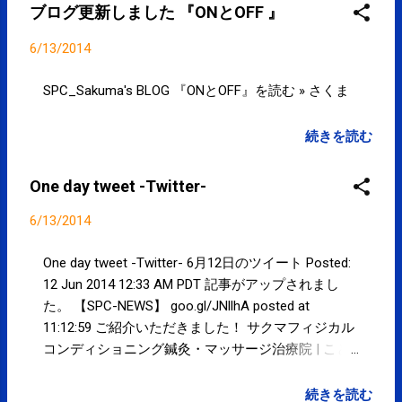
ブログ更新しました 『ONとOFF 』
BLOG goo.gl/HsZdbm posted at 15:46:41 You are
subscribed to email updates from サクマフィジカル
6/13/2014
コンディショニング(@SPCstyle) - Twilog To stop
receivin...
SPC_Sakuma's BLOG 『ONとOFF』を読む » さくま
続きを読む
One day tweet -Twitter-
6/13/2014
One day tweet -Twitter- 6月12日のツイート Posted:
12 Jun 2014 12:33 AM PDT 記事がアップされまし
た。 【SPC-NEWS】 goo.gl/JNllhA posted at
11:12:59 ご紹介いただきました！ サクマフィジカル
コンディショニング鍼灸・マッサージ治療院 | こと
みせ goo.gl/6o09u9 #t 「なんかダルい」気分の今
日この頃 もうやだ！こんなの！ 誰かなんと...
続きを読む