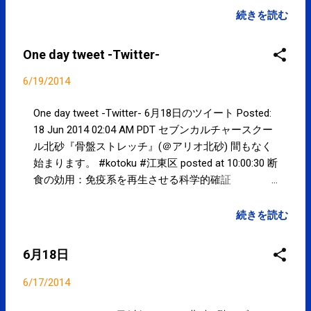
続きを読む
One day tweet -Twitter-
6/19/2014
One day tweet -Twitter- 6月18日のツイート Posted:
18 Jun 2014 02:04 AM PDT セブンカルチャースクー
ル北砂『骨盤ストレッチ』(＠アリオ北砂) 間もなく
始まります。 #kotoku #江東区 posted at 10:00:30 断
食の効用：免疫系を再生させる科学的確証
WIRED.jphttp://goo.gl/5FCI4S#ft 未来をつくるIDEAS
+ INNOVATIONS。最新テクノロジーニュース、気に
続きを読む
なる人物インタビュー、ガジェット... bit.ly/1vPASuP
posted at 18:04:04 You are subscribed to email
6月18日
updates from サクマフィジカルコンディショニング
(@SPCstyle) - Twilog To stop receiving these emails,
6/17/2014
you may unsubscribe now . Email delivery powered by