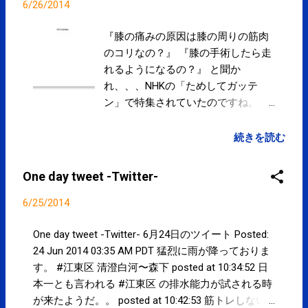
6/26/2014
『膝の痛みの原因は膝の周りの筋肉
のコリなの？』 『膝の手術したら走
れるようになるの？』 と聞か
れ、、、NHKの「ためしてガッテ
ン」で特集されていたのですね。。
撲滅！しつこいひざ痛 これが革新
ワザ３連発！ : ためしてガッテン -
続きを読む
NHK 骨の大きな変形がなければ、膝
の周りの固くしてしまった筋肉を柔
One day tweet -Twitter-
らかくすると痛みが軽減すると思い
ます。 ただ、膝の周りの筋肉を固く
6/25/2014
している原因を改善していかないと
すぐに筋肉を固くして痛みが出てき
One day tweet -Twitter- 6月24日のツイート Posted:
ます。 ひざは、体重の３倍から７倍
24 Jun 2014 03:35 AM PDT 猛烈に雨が降っておりま
の重さがかかるといわれ、常にスト
す。 #江東区 清澄白河〜森下 posted at 10:34:52 日
レスにさらされています。そのた
本一とも言われる #江東区 の排水能力が試される時
め、血行が悪化して筋肉がこわば
が来たようだ。。 posted at 10:42:53 筋トレしない