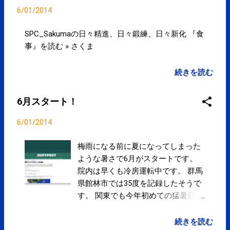
ンなど)だけでなくビタミン(A・B1・
6/01/2014
B2・B6・ナイアシン・パンテトン
酸・D・E)も顆粒状で飲みやすく摂取
SPC_Sakumaの日々精進、日々鍛練、日々新化 『食
できます。 商品情報│「アミノバイ
事』を読む » さくま
タル」│味の素株式会社 当院でも販
売しております。 1袋からでもご購
続きを読む
入できます。 お試し下さい。
6月スタート！
6/01/2014
梅雨になる前に夏になってしまった
ような暑さで6月がスタートです。
院内は早くも冷房運転中です。 群馬
県館林市では35度を記録したそうで
す。 関東でも今年初めての猛暑日 |
tenki.jp 気温、湿度も高くなりやす
く、さらに祝祭日のない6月です。
続きを読む