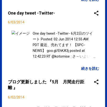
お、治療院は『 女性セラピストによ
る女性のためのケア 』(事前完全予
One day tweet -Twitter-
約制)となります。 通常業務は休み
です。 1月より土・日・祝祭日も11
6/03/2014
時から営業しております。 水曜日以
外は通常通りの営業です。 営業予定
One day tweet -Twitter- 6月2日のツイ
≫ 定期的・集中的な通院には こちら
ート Posted: 02 Jun 2014 12:55 AM
。 SPCstyle-club » 夏バテ予防にも！
PDT 最近、売れてます！ 【SPC-
アミノバイタル プロ 好評発売
NEWS】 goo.gl/EhKA3j posted at
中！！ SPCstyle-store(Yahoo! スト
12:42:23 RT @kotomise : さ～いよい
ア)
よ、始まりましたーー！！ 6/１よりス
タートしました江東区の新規事業「こ
続きを読む
とみせ」です！正式には「江東お店の
魅力発掘発信事業」と申します。 「江
ブログ更新しました 『5月 月間走行距
東区」の「お店」、略して「こと-み
離 』
せ」という訳です。 以後、よろしくお
願いします♪ posted at 16:55:27 You
6/02/2014
are subscribed to email updates from