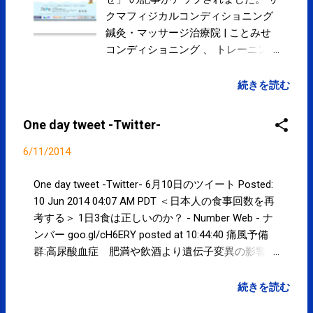
these emails, you may unsubscribe
クマフィジカルコンディショニング
now . Email delivery powered by Google
鍼灸・マッサージ治療院 | ことみせ
Google Inc., 20 West Kinzie, Chicago IL
コンディショニング 、 トレーニング
USA 60610
のとてもわかりにくい内容を写真付
きでとてもとても良い感じの記事に
続きを読む
していただきました。 ありがとうご
ざいました！！
One day tweet -Twitter-
6/11/2014
One day tweet -Twitter- 6月10日のツイート Posted:
10 Jun 2014 04:07 AM PDT ＜日本人の食事回数を再
考する＞ 1日3食は正しいのか？ - Number Web - ナ
ンバー goo.gl/cH6ERY posted at 10:44:40 痛風予備
群:高尿酸血症 肥満や飲酒より遺伝子変異の影響 -
毎日新聞 goo.gl/dAnf7p posted at 11:01:25 アレルギ
ー:反応起こすたんぱく質特定 新薬開発に光 - 毎日
続きを読む
新聞 goo.gl/XUijkw posted at 11:02:18 緊張＆ゆがみ