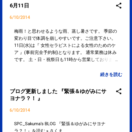
にサヨナラ？！ goo.gl/OaiXn6 posted at 15:48:51 明
6月11日
日(11日)は『女性セラピストによる女性のためのケ
ア』(事前完全予約制)となります。通常業務は休み
6/10/2014
です。【SPC-NEWS】 goo.gl/pDyKDa #kotoku #江東
区 posted at 20:07:17 You are subscribed to email
梅雨！と思わせるような雨、蒸し暑さです。 季節の
updates from サクマフィジカルコンディショニング
変わり目で体調を崩しやすいです。ご注意下さい。
(@SPCstyle) - Twilog To stop receiving these emails,
11日(水)は『 女性セラピストによる女性のためのケ
you may unsubscribe now . Email delivery powered by
ア 』(事前完全予約制)となります。 通常業務は休み
Google Google Inc., 20 West Kinzie, Chicago IL USA
です。 土・日・祝祭日も11時から営業しておりま
60610
す。 水曜日以外は通常通りの営業です。 営業予定
≫ 定期的・集中的な通院には こちら 。 SPCstyle-
続きを読む
club »
ブログ更新しました 『緊張＆ゆがみにサ
ヨナラ？！ 』
6/10/2014
SPC_Sakuma's BLOG 『緊張＆ゆがみにサヨナ
ラ？！』を読む » さくま