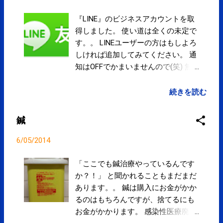
these emails, you may unsubscribe now . Email
delivery powered by Google Google Inc., 20 West
『LINE』のビジネスアカウントを取
Kinzie, Chicago IL USA 60610
得しました。 使い道は全くの未定で
す。。 LINEユーザーの方はもしよろ
しければ追加してみてください。 通
知はOFFでかまいませんので(笑) 無
料通話・メールアプリ LINE（ライ
ン） ちなみにアカウントは
続きを読む
「@spcstyle」です。 LINE@ | LINE
公式の法人・ビジネスアカウントで
鍼
集客
6/05/2014
「ここでも鍼治療やっているんです
か？！」 と聞かれることもまだまだ
あります。。 鍼は購入にお金がかか
るのはもちろんですが、捨てるにも
お金がかかります。 感染性医療廃棄