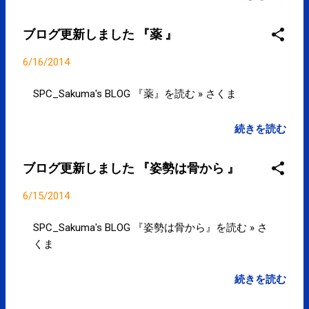
る。水分摂取だけで痩せる可能性はかなり低いです
。 posted at 00:24:10 痩せたいと思っている人は、
ブログ更新しました 『薬 』
なぜ痩せたいのか？なぜ痩せていない(太っているも
しくは太っていると思う)のか？をまずは明確にする
6/16/2014
ことから。 posted at 00:32:48 6月16日のツイート
Posted: 15 Jun 2014 11:46 PM PDT エセ科学に立ち
SPC_Sakuma's BLOG 『薬』を読む » さくま
向かえ。巷にあふれるインチキ療法を見抜く6つの
ポイント : ライフハッカー［日本版］ goo.gl/1z4qXD
続きを読む
posted at 12:08:45 "人体が「毒素」などというもの
を生み出すことはありません。人体からの排泄物
ブログ更新しました 『姿勢は骨から 』
は、肝臓などの器官ですぐに代謝され、腎臓のよう
に、排泄のために存在する器官によって排泄される
6/15/2014
のです。" 巷にあふれるインチキ療法を見抜く6つ
のポイント bit.ly/1n1XGRl posted at 12:12:14 服薬は
SPC_Sakuma's BLOG 『姿勢は骨から』を読む » さ
なぜ食後30分なのか？ | nikkei BPnet 〈日経BPネッ
くま
ト〉 goo.gl/yodjex #ft 身体は丈夫という読者の
皆さんでも、医師から薬を処方されたことがないと
続きを読む
いう人はいないでしょう... bit.ly/1ouUxQV posted at
13:09:04 服薬と食事はセット？！ SPC_Sakuma's