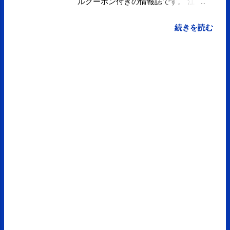
ルクーポン付きの情報誌です。 江東
区内の都営地下鉄７駅パンフレット
ラック、江東区役所4階28番窓口、
続きを読む
江東区役所2階(こうとう情報ステー
ション)、江東区役所各出張所、江東
区の文化センター、スポーツ施設な
どで配布されています。 webサイト
は7月1日からスマートフォンにも対
応するそうです。 ことみせ | 江東区
のちょっとイイトコ