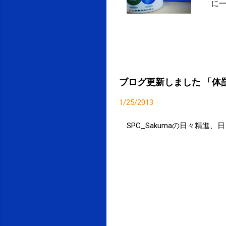
に
賃貸
こ
更
すが
ど
ブログ更新しました 「体
1/25/2013
SPC_Sakumaの日々精進