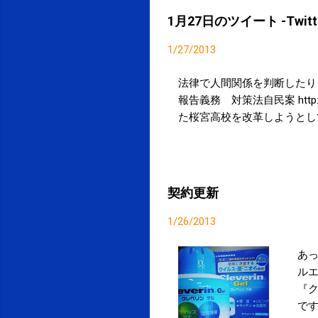
1月27日のツイート -Twitte
1/27/2013
法律で人間関係を判断したり
報告義務 対策法自民案 http://
た桜宮高校を改革しようとして
契約更新
1/26/2013
あ
ル
『
です