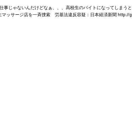
仕事じゃないんだけどなぁ、、、高校生のバイトになってしまうと
サージ店を一斉捜索 労基法違反容疑：日本経済新聞 http://goo.gl/q