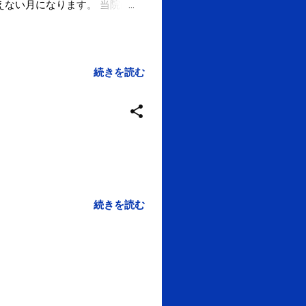
えない月になります。 当院は
新月が1月なのです。 という
した。 おかげさまで2度目の
というか。。。 そんな当院で
、やっていきたいと思います。
続きを読む
続きを読む