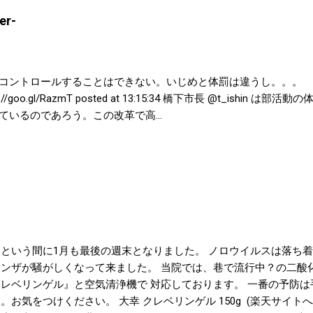
r-
コントロールすることはできない。いじめと体罰は違うし。。。 
goo.gl/RazmT posted at 13:15:34 橋下市長 @t_ishin
いるのであろう。この改革で高...
っという間に1月も最後の週末となりました。 ノロウイルスは落ち
エンザが騒がしくなって来ました。 当院では、巷で流行中？の二酸
クレベリンゲル』と空気清浄機で 対応しております。 一番の予防
。お気をつけください。 大幸 クレベリンゲル 150g (楽天サイト