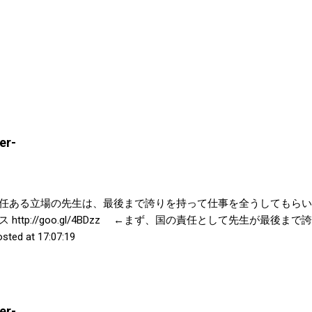
r-
任ある立場の先生は、最後まで誇りを持って仕事を全うしてもらい
ス http://goo.gl/4BDzz ←まず、国の責任として先生が最
at 17:07:19
r-