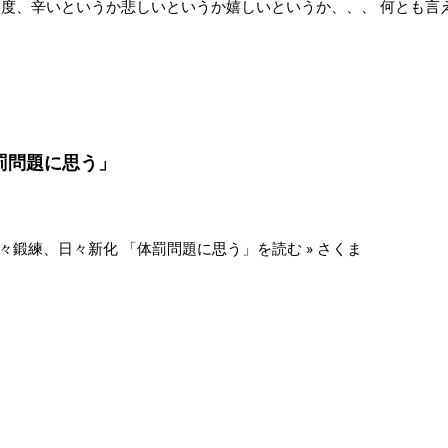
一度、辛いというか悲しいというか嬉しいというか、、、 何とも言
物件であるため、3年に一度、契約を更新しなくてはならず その更
とで、先日、家賃1月分＋更新手数料をお支払いして契約更新をしま
新ができ嬉しいのですが 更新費用という出費に辛いというか悲しい
、2月5日で開業6周年を迎えます。 7年目もしっかり、じっくり
うぞよろしくお願いいたします。
罰問題に思う」
、日々鍛練、日々新化 「体罰問題に思う」を読む » さくま