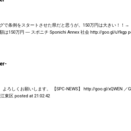
グで条例をスタートさせた県だと思うが。150万円は大きい！！
― スポニチ Sponichi Annex 社会 http://goo.gl/uYkgp poste
r-
しくお願いします。 【SPC-NEWS】 http://goo.gl/xQWEN ／G
u #江東区 posted at 21:02:42