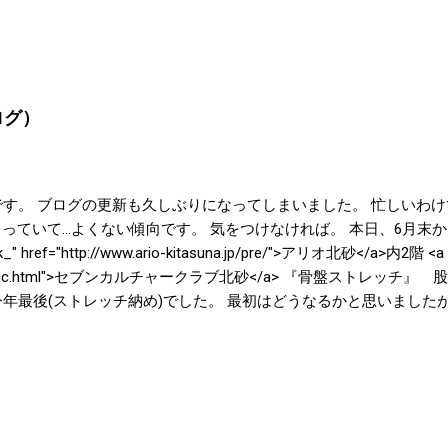
ログ）
です。 ブログの更新も久しぶりになってしまいました。 忙しいわ
っていて…よくない傾向です。 気をつけなければ。 本日、6月末から
 href="http://www.ario-kitasuna.jp/pre/">アリオ北砂</a>内2階 <a ta
cn.co.jp/7cc.html">セブンカルチャークラブ北砂</a> 『骨盤スト
今年最後(ストレッチ納め)でした。 最初はどうなるかと思いました
せんでしたが 無事に2010年を終えることができました。 参加し
ざいました。 来年(2011年)もやります。1月19日からです。 ご
="http://www.7cn.co.jp/7cc.html">セブンカルチャークラブ北砂のホ
が流行っているようですご注意下さい。 当院は 年内は12月30日(木) 
ております。 期間限定にて 『はじめて割り 2010Final 』 『コン
 )から