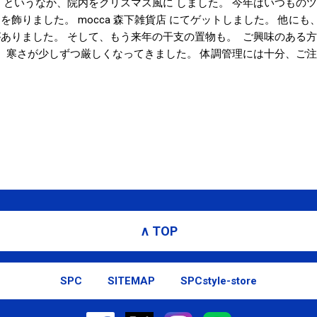
 というなか、院内をクリスマス風に しました。 今年はいつもの
を飾りました。 mocca 森下雑貨店 にてゲットしました。 他に
がありました。 そして、もう来年の干支の置物も。 ご興味のある
。 寒さが少しずつ厳しくなってきました。 体調管理には十分、ご注
じめて割り 2010Final 』 『コンディショニングコース』 実施中！
)から 12月の営業予定 平日：11時～21時 土･日･祝祭日：12時～19時
日(金) ※15日(水) 14時～ 30日(木) ～17時
∧ TOP
SPC
SITEMAP
SPCstyle-store