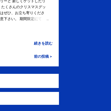
ツリーと 新しくゲットしたリ
も、たくさんのクリスマスグッ
方はぜひ、お立ち寄りくださ
意下さい。 期間限定にて
！ 詳しくはこちら( ＰＣ 、 携
 休み：5日(日)、19日(日)、
続きを読む
前の投稿 >