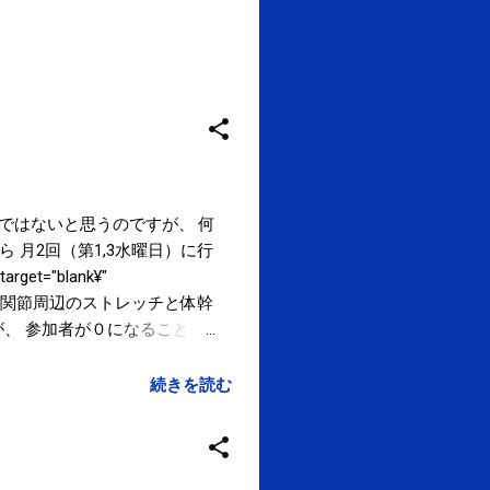
けではないと思うのですが、 何
 月2回（第1,3水曜日）に行
rget="blank¥"
レッチ』 股関節周辺のストレッチと体幹
が、 参加者が０になることも
てくださった方々、お疲れさま
興味のある方は、<a
続きを読む
ームページ</a>にて ご確認下さい。 ご
17:00まで 新年は1月3日
ディショニングコース』 実施中！！