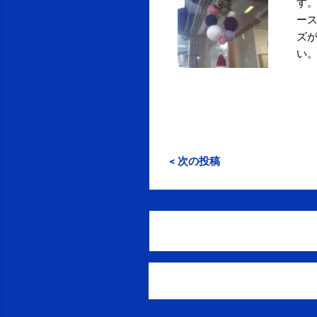
す。
ース
ズ
い
『は
帯 
31
< 次の投稿