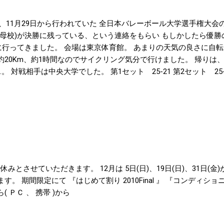
は、11月29日から行われていた 全日本バレーボール大学選手権大会の
(母校)が決勝に残っている、という連絡をもらい もしかしたら優
)に行ってきました。 会場は東京体育館。 あまりの天気の良さに自
約20Km、約1時間なのでサイクリング気分で行けました。 帰りは
。 対戦相手は中央大学でした。 第1セット 25-21 第2セット 25-21
25 第5セット 15-13 セットカウント3-2で勝ちました。 2セット
なと思いましたが、 そこから、あっという間に2セットを取られて第
た…。 第5セットは13点までお互い1点ずつを取り合う展開で 最後
した。 ハラハラ、ドキドキの試合でした。 全日本バレーボール大学
とで 本当に第5セットを勝てて良かったです。 さくま
 お休みとさせていただきます。 12月は 5日(日)、19日(日)、31日(
す。 期間限定にて 『はじめて割り 2010Final 』 『コンディシ
( ＰＣ 、 携帯 )から