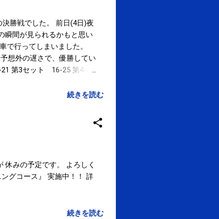
決勝戦でした。 前日(4日)夜
勝の瞬間が見られるかもと思い
転車で行ってしまいました。
、予想外の遅さで、優勝してい
 第3セット 16-25 第4セ
先取したときには、3-0であっさ
5セットへ。 完全に負けた
続きを読む
は、4年生が踏ん張り、勝つこ
選手権大会の優勝は28年ぶ
金)が 休みの予定です。 よろしく
ョニングコース』 実施中！！ 詳
続きを読む