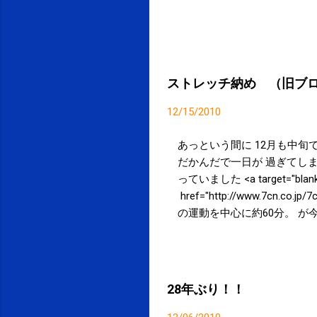
ストレッチ納め （旧ブ
12/15/2010
あっという間に 12月も中旬
だかんだで一日が 過ぎてしま
っていました <a target="blank_"
href="http://www.7
の運動を中心に約60分。 が
なく、逆に大盛況にもなりま
でした。 そして、ありがとうご
target="blank¥" href
参加お待ちしております。 風邪
28年ぶり！！
(月) 11:00から を予定し
詳しくはこちら( ＰＣ 、 携帯