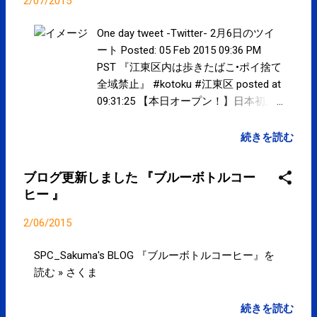
2/07/2015
Amphitheatre Parkway, Mountain View, CA 94043,
United States
One day tweet -Twitter- 2月6日のツイ
ート Posted: 05 Feb 2015 09:36 PM
PST 『江東区内は歩きたばこ•ポイ捨て
全域禁止』 #kotoku #江東区 posted at
09:31:25 【本日オープン！】日本初上
陸の「ブルーボトルコーヒー」第1号
店に並んでみた – しらべぇ ｜ 気にな
続きを読む
るアレを大調査ニュース！
goo.gl/8i28O8 posted at 13:44:00 "五輪
ブログ更新しました 『ブルーボトルコー
に向けた財源を確保し、目的と収支を
ヒー 』
明確にするのが狙い。一五年度は新た
な区シンボルマークの作成、飲食店や
2/06/2015
商店の看板などの多言語表示への補助
に充てる計画。" 東京新聞:江東
SPC_Sakuma's BLOG 『ブルーボトルコーヒー』を
区'１５予算案 五輪向け 基金を創設
読む » さくま
２３区初 goo.gl/Wk3phJ posted at
14:36:57 2月5日のツイート Posted: 05
続きを読む