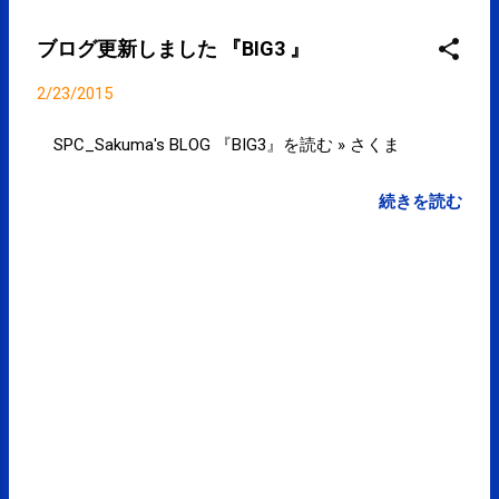
じ、バランスで投げられれば』 ダル、０７年型にリ
フォーム！"脱力投法"に戻して復活だ！！
ブログ更新しました 『BIG3 』
goo.gl/LekKNJ posted at 11:02:52 You are subscribed
to email updates from サクマフィジカルコンディシ
2/23/2015
ョニング(@SPCstyle) - Twilog To stop receiving
these emails, you may unsubscribe now . Email
SPC_Sakuma's BLOG 『BIG3』を読む » さくま
delivery powered by Google Google Inc., 1600
Amphitheatre Parkway, Mountain View, CA 94043,
続きを読む
United States