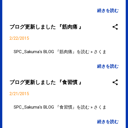
方々だけの町じゃない。アートに関心のある若い人
たちやクリエイターの移住も増えて、多様な人々が
続きを読む
いる。また、チェーン店が少ないのも清澄白河の個
性を生んでいると思う" goo.gl/5yNMtb posted at
ブログ更新しました 『筋肉痛 』
08:33:56 "「朝食が重要」はウソだった" 食習慣 |
SPC_Sakuma's BLOG goo.gl/rSJZfu posted at
2/22/2015
17:22:31 2月21日のツイート Posted: 21 Feb 2015
03:48 AM PST 年齢のせいにしてしまってもいいです
SPC_Sakuma's BLOG 『筋肉痛』を読む » さくま
けど、それでは楽しくないし面白くないです。
posted at 20:28:29 年齢とともに筋肉は減少します
続きを読む
が、自分の活動に必要な筋肉は減少しません。身体
の凝りや痛みは筋肉は減少のせいではなく筋肉を固
ブログ更新しました 『食習慣 』
くしていることが原因です。 posted at 20:46:55 筋
肉を固くしているのは年齢ではなく自分自身です。
2/21/2015
posted at 20:48:55 You are subscribed to email
updates from サクマフィジカルコンディショニング
SPC_Sakuma's BLOG 『食習慣』を読む » さくま
(@SPCstyle) - Twilog To stop receiving these emails,
you may unsubscribe now . Email delivery powered by
続きを読む
Google Google Inc., 1600 Amphitheatre Parkway,