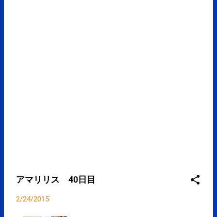
申し出下さい。 領収書の発行につき
まして ≫ コンディショニング・パフ
ォーマンスアップに SPCstyle-club »
定期的・集中的な通院に SPCstyle-
club » アミノバイタル プロ 好評発
売中！！ SPCstyle-store(Yahoo! ス
トア) »
アマリリス 40日目
2/24/2015