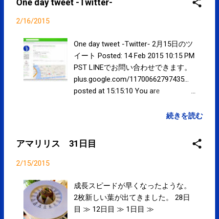
One day tweet -Twitter-
予約制)となります。 通常業務は休
みです。 LINEでのお問い合わせがで
2/16/2015
きるようになりました。 通常通り
営業しております。 営業予定 ≫ 当
One day tweet -Twitter- 2月15日のツ
院での施術は医療費控除の対象とな
イート Posted: 14 Feb 2015 10:15 PM
ります。領収書が必要な方はお申し
PST LINEでお問い合わせできます。
出下さい。 領収書の発行につきまし
plus.google.com/11700662797435…
て ≫ コンディショニング・パフォー
posted at 15:15:10 You are
マンスアップに SPCstyle-club » 定
subscribed to email updates from サ
期的・集中的な通院に SPCstyle-
クマフィジカルコンディショニング
続きを読む
club » アミノバイタル プロ 好評発
(@SPCstyle) - Twilog To stop
売中！！ SPCstyle-store(Yahoo! ス
receiving these emails, you may
アマリリス 31日目
トア) »
unsubscribe now . Email delivery
powered by Google Google Inc., 1600
2/15/2015
Amphitheatre Parkway, Mountain
View, CA 94043, United States
成長スピードが早くなったような。
2枚新しい葉が出てきました。 28日
目 ≫ 12日目 ≫ 1日目 ≫