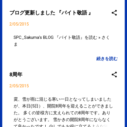
Feb 2015 01:54 AM PST "「よろしかっ
たでしょうか」 実は正しいバイト敬
ブログ更新しました 『バイト敬語 』
語" plus.google.com/11700662797435…
posted at 17:39:26 多くの皆様方に支え
2/05/2015
られての8周年を迎えることができま
した。ありがとうございます。
SPC_Sakuma's BLOG 『バイト敬語』を読む » さく
plus.google.com/11700662797435…
ま
posted at 17:39:27 You are subscribed
to email updates from サクマフィジカ
続きを読む
ルコンディショニング(@SPCstyle) -
Twilog To stop receiving these emails,
8周年
you may unsubscribe now . Email
delivery powered by Google Google Inc.,
2/05/2015
1600 Amphitheatre Parkway, Mountain
View, CA 94043, United States
霙、雪が雨に混じる寒い一日となってしまいました
が、本日(5日）、開院8周年を迎えることができまし
た。 多くの皆様方に支えられての8周年です。あり
がとうございます。 雪かきの開院8周年にならなく
て良かったです！ 少しでもお役に立てるような治療