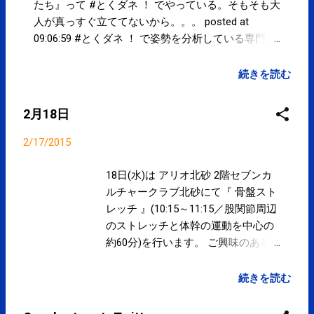
たち』って #とくダネ ！ でやっている。そもそも大
人が真っすぐ立ててないから。。。 posted at
09:06:59 #とくダネ ！ で姿勢を分析している専門家
とされる方の解説がいろいろと。。 posted at
09:09:51 子供の『姿勢改善トレーニング』が一万
続きを読む
円？！需要があるならやろうかな(笑) #とくダネ ！
posted at 09:13:50 『子供は基礎体力がないから姿勢
2月18日
が悪くなる』って、、、姿勢って体力とはあまり関
係ないと思うけど？！ #とくダネ ！ posted at
2/17/2015
09:19:38 You are subscribed to email updates from
サクマフィジカルコンディショニング(@SPCstyle) -
18日(水)は アリオ北砂 2階セブンカ
Twilog To stop receiving these emails, you may
ルチャークラブ北砂にて『 骨盤スト
unsubscribe now . Email delivery powered by Google
レッチ 』(10:15～11:15／股関節周辺
Google Inc., 1600 Amphitheatre Parkway, Mountain
のストレッチと体幹の運動を中心の
View, CA 94043, United States
約60分)を行います。 ご興味のある
方は、セブンカルチャークラブ北砂
の ホームページ にてご確認下さい。
続きを読む
なお、治療院は『 女性セラピストに
よる女性のためのケア 』(事前完全