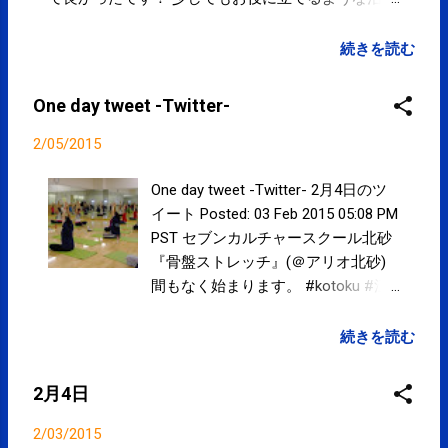
院を目指します。 今後ともよろしくお願いいたしま
す。
続きを読む
One day tweet -Twitter-
2/05/2015
One day tweet -Twitter- 2月4日のツ
イート Posted: 03 Feb 2015 05:08 PM
PST セブンカルチャースクール北砂
『骨盤ストレッチ』(＠アリオ北砂)
間もなく始まります。 #kotoku #江
東区 posted at 10:08:27 2月3日のツ
イート Posted: 03 Feb 2015 02:26 AM
続きを読む
PST 4日(水)はセブンカルチャークラ
ブ北砂にて『骨盤ストレッチ』
2月4日
(10:15～)、治療院にて『女性セラピ
ストによる女性のためのケア』(事前
2/03/2015