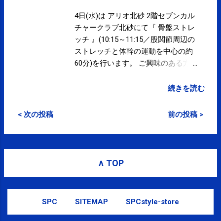
完全予約制)となります。
plus.google.com/11700662797435…
4日(水)は アリオ北砂 2階セブンカル
posted at 19:26:13 You are
チャークラブ北砂にて『 骨盤ストレ
subscribed to email updates from サ
ッチ 』(10:15～11:15／股関節周辺の
クマフィジカルコンディショニング
ストレッチと体幹の運動を中心の約
(@SPCstyle) - Twilog To stop
60分)を行います。 ご興味のある方
receiving these emails, you may
は、セブンカルチャークラブ北砂の
unsubscribe now . Email delivery
ホームページ にてご確認下さい。 な
続きを読む
powered by Google Google Inc., 1600
お、治療院は『 女性セラピストによ
Amphitheatre Parkway, Mountain
る女性のためのケア 』(事前完全予
< 次の投稿
前の投稿 >
View, CA 94043, United States
約制)となります。 通常業務は休み
です。 2月11日(水)は祝日ですが営業
いたします。 営業予定 ≫ 当院での
施術は医療費控除の対象となりま
∧ TOP
す。領収書が必要な方はお申し出下
さい。 領収書の発行につきまして ≫
コンディショニング・パフォーマン
SPC
SITEMAP
SPCstyle-store
スアップに SPCstyle-club » 定期
的・集中的な通院に SPCstyle-club »