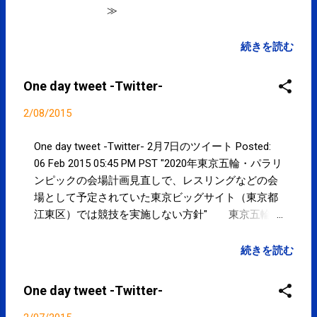
≫
続きを読む
One day tweet -Twitter-
2/08/2015
One day tweet -Twitter- 2月7日のツイート Posted:
06 Feb 2015 05:45 PM PST "2020年東京五輪・パラリ
ンピックの会場計画見直しで、レスリングなどの会
場として予定されていた東京ビッグサイト（東京都
江東区）では競技を実施しない方針" 東京五輪:
ビッグサイトで競技せず 代替会場を選定へ - 毎日
新聞 goo.gl/9WIDD4 posted at 10:45:28 You are
続きを読む
subscribed to email updates from サクマフィジカル
コンディショニング(@SPCstyle) - Twilog To stop
One day tweet -Twitter-
receiving these emails, you may unsubscribe now .
Email delivery powered by Google Google Inc., 1600