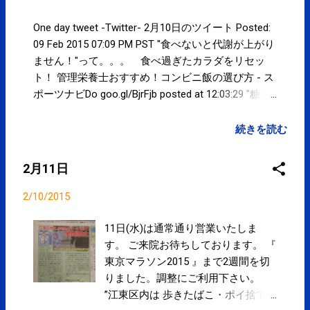
One day tweet -Twitter- 2月10日のツイート Posted:
09 Feb 2015 07:09 PM PST "食べないと代謝が上がり
ません！"って。。。 食べ過ぎたカラダをリセッ
ト！ 管理栄養士おすすめ！コンビニ飯の選び方 - ス
ポーツナビDo goo.gl/BjrFjb posted at 12:03:29 "糖質
が不足すれば仕事やスポーツする際にエネルギーが
不足する"ってどの程度の不足なんだろう。。
続きを読む
posted at 12:09:46 You are subscribed to email
updates from サクマフィジカルコンディショニング
2月11日
(@SPCstyle) - Twilog To stop receiving these emails,
you may unsubscribe now . Email delivery powered by
2/10/2015
Google Google Inc., 1600 Amphitheatre Parkway,
Mountain View, CA 94043, United States
11日(水)は通常通り営業いたしま
す。 ご来院お待ちしております。 『
東京マラソン2015 』まで2週間を切
りました。調整にご利用下さい。
”江東区内は 歩きたばこ・ポイ捨て