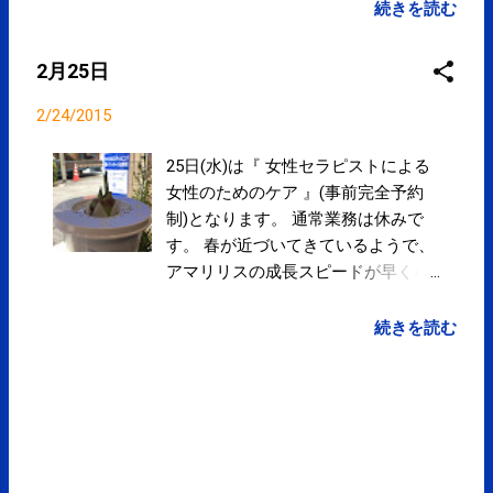
posted at 20:36:04 You are
続きを読む
subscribed to email updates from サ
クマフィジカルコンディショニング
2月25日
(@SPCstyle) - Twilog To stop
receiving these emails, you may
2/24/2015
unsubscribe now . Email delivery
powered by Google Google Inc., 1600
25日(水)は『 女性セラピストによる
Amphitheatre Parkway, Mountain
女性のためのケア 』(事前完全予約
View, CA 94043, United States
制)となります。 通常業務は休みで
す。 春が近づいてきているようで、
アマリリスの成長スピードが早くな
ってきているようです。 寒暖の差が
大きくなってくる季節で、体調を崩
続きを読む
しやすいです。 体調管理にはご注意
下さい。 LINEでのお問い合わせがで
きるようになりました。 3月も通
常通り営業いたします。 営業予定
≫ 当院での施術は医療費控除の対象
となります。領収書が必要な方はお