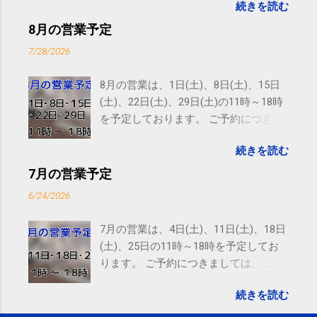
続きを読む
subscribed to email updates from サクマフィジカルコ
ンディショニング(@SPCstyle) - Twilog To stop
8月の営業予定
receiving these emails, you may unsubscribe now .
7/28/2026
Email delivery powered by Google Google Inc., 1600
Amphitheatre Parkway, Mountain View, CA 94043,
8月の営業は、1日(土)、8日(土)、15日
United States
(土)、22日(土)、29日(土)の11時～18時
を予定しております。 ご予約につきま
しては、 こちら からお願いいたしま
続きを読む
す。 電話に出られないことがあります
ので、ご予約、お問い合わせは
7月の営業予定
SMS（ショートメッセージ）や LINE 等
6/24/2026
をおすすめしております。
7月の営業は、4日(土)、11日(土)、18日
(土)、25日の11時～18時を予定してお
ります。 ご予約につきましては、 こち
ら からお願いいたします。 電話に出ら
続きを読む
れないことがありますので、ご予約、
お問い合わせはSMS（ショートメッセ