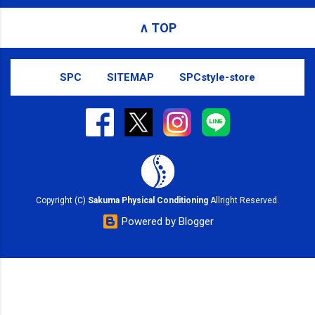
ージ）や LINE 等をおすすめしておりま
∧ TOP
す。
SPC
SITEMAP
SPCstyle-store
Copyright (C)
Sakuma Physical Conditioning
Allright Reserved.
Powered by Blogger