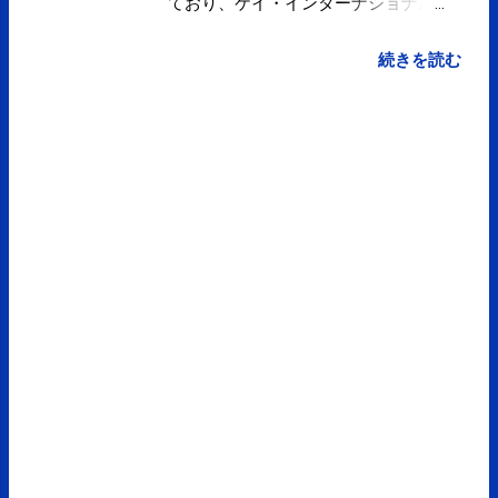
ており、ケイ・インターナショナル
スクール東京のレベルの高さや素晴
らしさは聞いておりましたが、パー
続きを読む
ティーには幅広いジャンルのトップ
レベルの人達が出席されており、ま
た、20年の歴史や理事長・副理事長
のインタビューなどの映像からも、
改めてレベルの高さや素晴らしさを
認識しました。 ご招待いただきあり
がとうございました。 CHANGE！ 20
年常に変化してきた KIST。 清澄白
河への移転も大きな変化の1つ。待望
の校庭は生徒の学習環境を大きく変
化させました。 地域社会とのつなが
りも年々密なのものへと変化してお
ります。今回地元企業の理化学製品
である三角フラスコと深川職人のガ
ラス加工技術を融合したKISTーオリ
ジナル容器を20周年の記念品とさせ