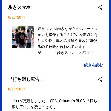
歩きスマホ
8/20/2017
好きスマホ(歩きながらのスマートフ
ォンを操作すること)で注意散漫にな
り人や物、車との接触や事故に繋が
るので危険と言われています
が、、、 「歩きスマホ」ハワイで禁
止令 ホノルルで道路横断したら罰
金1万円 身体にとっても危険という
続きを読む
か健康に良くないです。 身体は「立
つ」の状態から重心を少し前に移動
『打ち消し広告 』
させることで「歩く」をしていま
す。 しかし、歩きスマホではスマホ
8/18/2017
を操作するために姿勢が崩れ、重心
移動が難しくなります。その為、
ブログ更新しました。 SPC_Sakuma's BLOG 『打ち
「歩く」ために本来、必要としない
消し広告』を読む » さくま