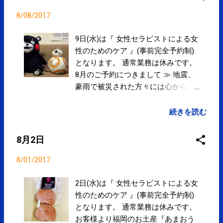
きます。 ≫ 営業予定 ≫ 目立たない
粒刺激で簡単・安全なセルフケア に
8/08/2017
『 こりスポッと 』好評発売中です。
定期的・集中的な通院、コンディシ
9日(水)は『 女性セラピストによる女
ョニング・パフォーマンスアップに
性のためのケア 』(事前完全予約制)
SPC-CLUB » 『 コンディショニング3
となります。 通常業務は休みです。
ヶ月集中コース 』もオススメです。
8月のご予約につきまして ≫ 地震、
豪雨で被災された方々には心からお
見舞い申し上げます。一日も早い復
興を願います。 Googleマップにて院
続きを読む
内を360°見ることができます。 ≫ 営
業予定 ≫ 目立たない粒刺激で簡単・
8月2日
安全なセルフケア に『 こりスポッと
』好評発売中です。 定期的・集中的
8/01/2017
な通院、コンディショニング・パフ
ォーマンスアップに SPC-CLUB » 『
2日(水)は『 女性セラピストによる女
コンディショニング3ヶ月集中コース
性のためのケア 』(事前完全予約制)
』もオススメです。
となります。 通常業務は休みです。
お客様より福岡のお土産『あまおう