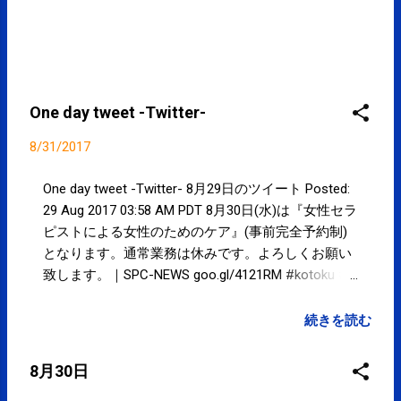
ていただきました。調味料を入れた
り、アロマオイルを入れたり、自由
な発想でお使いいただければ幸いで
す。KISTが地域社会と融合し、地域
社会の益々の発展に少しでも寄与で
One day tweet -Twitter-
きればと願っております。 尚、KIST
では環境問題に対し様々な取り組み
8/31/2017
をしております。今回の記念品につ
きましても、その一環としまして簡
One day tweet -Twitter- 8月29日のツイート Posted:
易包装とさせていただきました。
29 Aug 2017 03:58 AM PDT 8月30日(水)は『女性セラ
KIST | "Learning for Life" ケイ・イン
ピストによる女性のためのケア』(事前完全予約制)
ターナショナルスクール東京
となります。通常業務は休みです。よろしくお願い
致します。｜SPC-NEWS goo.gl/4121RM #kotoku #
江東区 posted at 19:58:50 You are subscribed to
email updates from サクマフィジカルコンディショ
続きを読む
ニング(@SPCstyle) - Twilog . To stop receiving these
emails, you may unsubscribe now . Email delivery
8月30日
powered by Google Google Inc., 1600 Amphitheatre