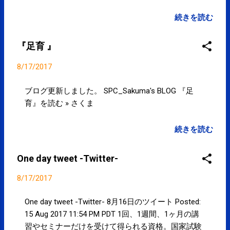
筋肉を使ってしまったり必要以上に
筋肉に力を入れてしまったり、いわ
続きを読む
ゆるバランスの悪い歩き方となりま
す。 バランスの悪い歩き方を続けて
『足育 』
いると、身体(筋肉)はバランスの悪
い使われ方を記憶してしまい、「歩
8/17/2017
く」だけでなく「立つ」「坐る」
「走る」だけでなく「寝る」にも影
ブログ更新しました。 SPC_Sakuma's BLOG 『足
響してきます。 眠りが浅い、朝、起
育』を読む » さくま
きると首や肩にコリを感じる・腰が
痛いなどは枕やマット(布団)が原因
続きを読む
ではなく、歩きスマホかもしれませ
ん。 歩きスマホは世界共通の問題の
One day tweet -Twitter-
ようですが、健康のためにもほどほ
どに。 「歩きスマホ」ハワイで禁止
8/17/2017
令 ホノルルで道路横断したら罰金1
万円
One day tweet -Twitter- 8月16日のツイート Posted:
15 Aug 2017 11:54 PM PDT 1回、1週間、1ヶ月の講
習やセミナーだけを受けて得られる資格。国家試験