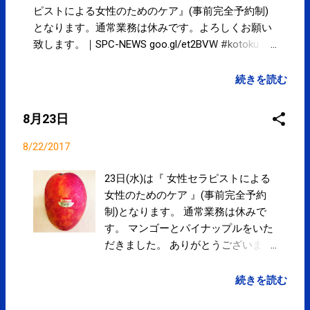
ピストによる女性のためのケア』(事前完全予約制)
となります。通常業務は休みです。よろしくお願い
致します。｜SPC-NEWS goo.gl/et2BVW #kotoku #
江東区 posted at 20:03:47 You are subscribed to
email updates from サクマフィジカルコンディショ
続きを読む
ニング(@SPCstyle) - Twilog . To stop receiving these
emails, you may unsubscribe now . Email delivery
8月23日
powered by Google Google Inc., 1600 Amphitheatre
Parkway, Mountain View, CA 94043, United States
8/22/2017
23日(水)は『 女性セラピストによる
女性のためのケア 』(事前完全予約
制)となります。 通常業務は休みで
す。 マンゴーとパイナップルをいた
だきました。 ありがとうございま
す。 8月のご予約につきまして ≫ 8
月27日(日)は16時までの営業となり
続きを読む
ます。 地震、豪雨で被災された方々