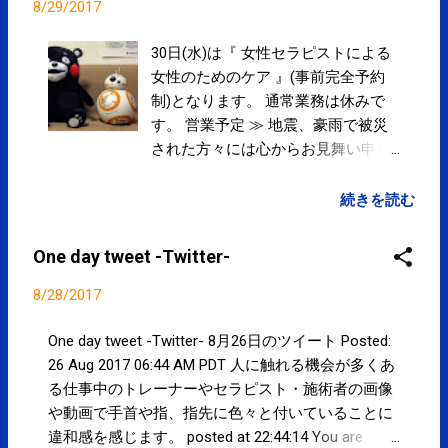
Parkway, Mountain View, CA 94043, United States
8/29/2017
30日(水)は『 女性セラピストによる
女性のためのケア 』(事前完全予約
制)となります。 通常業務は休みで
す。 営業予定 ≫ 地震、豪雨で被災
された方々には心からお見舞い申し
上げます。一日も早い復興を願いま
す。 Googleマップにて院内を360°見
続きを読む
ることができます。 ≫ 営業予定 ≫
目立たない粒刺激で簡単・安全なセ
One day tweet -Twitter-
ルフケア に『 こりスポッと 』好評
発売中です。 定期的・集中的な通
8/28/2017
院、コンディショニング・パフォー
マンスアップに SPC-CLUB » 『 コン
One day tweet -Twitter- 8月26日のツイート Posted:
ディショニング3ヶ月集中コース 』
26 Aug 2017 06:44 AM PDT 人に触れる機会が多くあ
もオススメです。
る仕事中のトレーナーやセラピスト・施術者の画像
や動画で手首や指、指先に色々と付いていることに
違和感を感じます。 posted at 22:44:14 You are