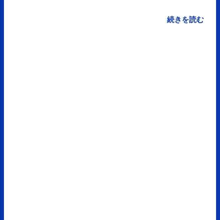
subscribed to email updates from サクマフィジカル
コンディショニング(@SPCstyle) - Twilog . To stop
続きを読む
receiving these emails, you may unsubscribe now .
Email delivery powered by Google Google Inc., 1600
Amphitheatre Parkway, Mountain View, CA 94043,
United States