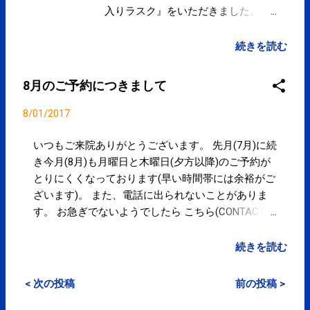
入りラスク』をいただきました。 あ
りがとうございます。 8月のご予約
につきまして ≫ 地震、豪雨で被災さ
続きを読む
れた方々には心からお見舞い申し上
げます。一日も早い復興を願いま
8月のご予約につきまして
す。 Googleマップにて院内を360°見
ることができます。 ≫ 営業予定 ≫
8/01/2017
目立たない粒刺激で簡単・安全なセ
ルフケア に『 こりスポッと 』好評
いつもご来院ありがとうございます。 先月(7月)に続
発売中です。 定期的・集中的な通
き今月(8月)も月曜日と木曜日(夕方以降)のご予約が
院、コンディショニング・パフォー
とりにくくなっております(早い時間帯には余裕がご
マンスアップに SPC-CLUB » 『 コン
ざいます)。 また、電話に出られないことがありま
ディショニング3ヶ月集中コース 』
す。 お急ぎでないようでしたら こちら(CONTACT)
もオススメです。
からご連絡下さい。 ご迷惑をおかけしますがよろし
くお願い致します。 8月27日(日)は16時までの営業
続きを読む
となります。 営業予定 ≫ ご来院お待ちしておりま
す。
< 次の投稿
前の投稿 >