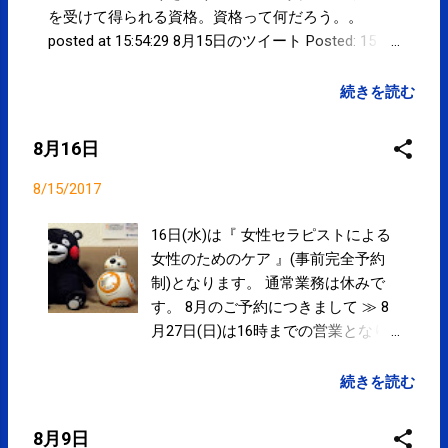
を受けて得られる資格。資格って何だろう。。
posted at 15:54:29 8月15日のツイート Posted: 15
Aug 2017 04:55 AM PDT 8月16日(水)は『女性セラピ
ストによる女性のためのケア』(事前完全予約制)と
続きを読む
なります。 通常業務は休みです。｜SPC-NEWS
goo.gl/8sLuy1 #kotoku #江東区 posted at 20:55:05
8月16日
You are subscribed to email updates from サクマフ
ィジカルコンディショニング(@SPCstyle) - Twilog .
8/15/2017
To stop receiving these emails, you may unsubscribe
now . Email delivery powered by Google Google Inc.,
16日(水)は『 女性セラピストによる
1600 Amphitheatre Parkway, Mountain View, CA
女性のためのケア 』(事前完全予約
94043, United States
制)となります。 通常業務は休みで
す。 8月のご予約につきまして ≫ 8
月27日(日)は16時までの営業となり
ます。 地震、豪雨で被災された方々
には心からお見舞い申し上げます。
続きを読む
一日も早い復興を願います。 Google
マップにて院内を360°見ることがで
8月9日