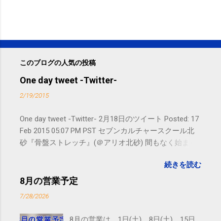
このブログの人気の投稿
One day tweet -Twitter-
2/19/2015
One day tweet -Twitter- 2月18日のツイート Posted: 17
Feb 2015 05:07 PM PST セブンカルチャースクール北
砂『骨盤ストレッチ』(＠アリオ北砂) 間もなく始まり
ます。 #kotoku #江東区 posted at 10:07:24 You are
続きを読む
subscribed to email updates from サクマフィジカルコ
ンディショニング(@SPCstyle) - Twilog To stop
8月の営業予定
receiving these emails, you may unsubscribe now .
7/28/2026
Email delivery powered by Google Google Inc., 1600
Amphitheatre Parkway, Mountain View, CA 94043,
8月の営業は、1日(土)、8日(土)、15日