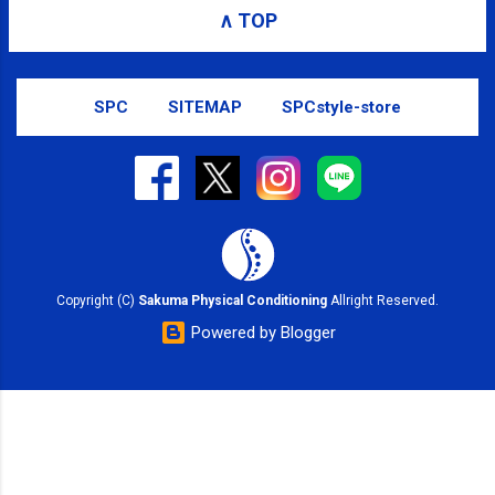
∧ TOP
SPC
SITEMAP
SPCstyle-store
Copyright (C)
Sakuma Physical Conditioning
Allright Reserved.
Powered by Blogger