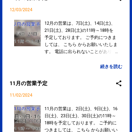
になりました。 ありがとうございま
した。
12/03/2024
12月の営業は、7日(土)、14日(土)、
21日(土)、28日(土)の11時～18時を
予定しております。 ご予約につきま
しては、 こちら からお願いいたしま
す。 電話に出られないことがありま
すので、ご予約、お問い合わせは
SMS（ショートメッセージ）やLINE
続きを読む
等をおすすめしております。
11月の営業予定
11/02/2024
11月の営業は、2日(土)、9日(土)、16
日(土)、23日(土)、30日(土)の11時～
18時を予定しております。 ご予約に
つきましては、 こちら からお願いい