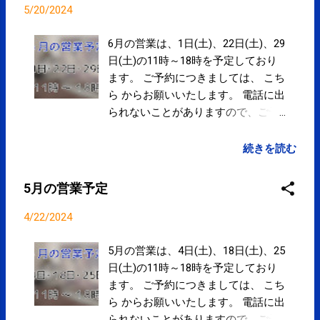
5/20/2024
6月の営業は、1日(土)、22日(土)、29
日(土)の11時～18時を予定しており
ます。 ご予約につきましては、 こち
ら からお願いいたします。 電話に出
られないことがありますので、ご予
約、お問い合わせはSMS（ショート
メッセージ）やLINE等をおすすめし
続きを読む
ております。
5月の営業予定
4/22/2024
5月の営業は、4日(土)、18日(土)、25
日(土)の11時～18時を予定しており
ます。 ご予約につきましては、 こち
ら からお願いいたします。 電話に出
られないことがありますので、ご予