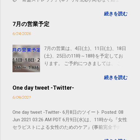
ます。 #kotoku #江東区 posted at 10:07:24 You are
続きを読む
subscribed to email updates from サクマフィジカルコ
ンディショニング(@SPCstyle) - Twilog To stop
7月の営業予定
receiving these emails, you may unsubscribe now .
6/24/2026
Email delivery powered by Google Google Inc., 1600
Amphitheatre Parkway, Mountain View, CA 94043,
7月の営業は、4日(土)、11日(土)、18日
United States
(土)、25日の11時～18時を予定してお
ります。 ご予約につきましては、 こち
ら からお願いいたします。 電話に出ら
続きを読む
れないことがありますので、ご予約、
お問い合わせはSMS（ショートメッセ
One day tweet -Twitter-
ージ）や LINE 等をおすすめしておりま
6/09/2021
す。
One day tweet -Twitter- 6月8日のツイート Posted: 08
Jun 2021 03:26 AM PDT 6月9日(水)は、11時から『女性
セラピストによる女性のためのケア』(事前完全予約
制)となり、通常業務は休みとなります。よろしくお願