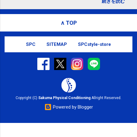
続きを読む
い致します。｜SPC-NEWS ttps://bit.ly/3pxrWN8
#kotoku #江東区 bit.ly/3pxrWN8 posted at 19:26:16 You
are subscribed to email updates from サクマフィジカ
∧ TOP
ルコンディショニング(@spcstyle) - Twilog . To stop
receiving these emails, you may unsubscribe now .
Email delivery powered by Google Google, 1600
SPC
SITEMAP
SPCstyle-store
Amphitheatre Parkway, Mountain View, CA 94043,
United States
Copyright (C)
Sakuma Physical Conditioning
Allright Reserved.
Powered by Blogger