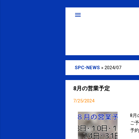
SPC-NEWS
»
2024/07
投
稿
8月の営業予定
7/25/2024
8月
ご予
予約