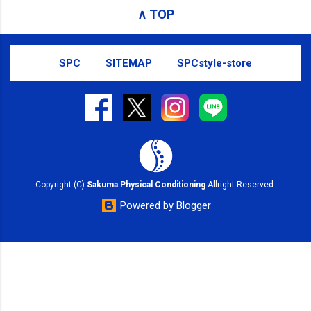
SMS（ショートメッセージ）や LINE 等
∧ TOP
をおすすめしております。
SPC
SITEMAP
SPCstyle-store
Copyright (C)
Sakuma Physical Conditioning
Allright Reserved.
Powered by Blogger