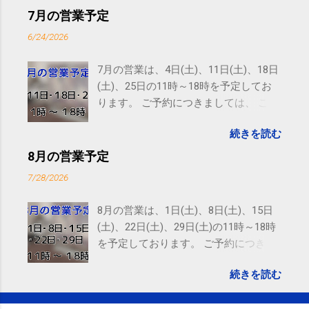
ンディショニング(@SPCstyle) - Twilog To stop
7月の営業予定
receiving these emails, you may unsubscribe now .
6/24/2026
Email delivery powered by Google Google Inc., 1600
Amphitheatre Parkway, Mountain View, CA 94043,
7月の営業は、4日(土)、11日(土)、18日
United States
(土)、25日の11時～18時を予定してお
ります。 ご予約につきましては、 こち
ら からお願いいたします。 電話に出ら
続きを読む
れないことがありますので、ご予約、
お問い合わせはSMS（ショートメッセ
8月の営業予定
ージ）や LINE 等をおすすめしておりま
7/28/2026
す。
8月の営業は、1日(土)、8日(土)、15日
(土)、22日(土)、29日(土)の11時～18時
を予定しております。 ご予約につきま
しては、 こちら からお願いいたしま
続きを読む
す。 電話に出られないことがあります
ので、ご予約、お問い合わせは