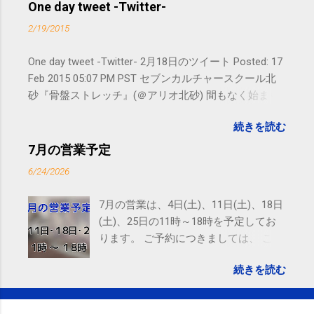
ので、ご予約、お問い合わせは
One day tweet -Twitter-
SMS（ショートメッセージ）や LINE 等
2/19/2015
をおすすめしております。
One day tweet -Twitter- 2月18日のツイート Posted: 17
Feb 2015 05:07 PM PST セブンカルチャースクール北
砂『骨盤ストレッチ』(＠アリオ北砂) 間もなく始まり
ます。 #kotoku #江東区 posted at 10:07:24 You are
続きを読む
subscribed to email updates from サクマフィジカルコ
ンディショニング(@SPCstyle) - Twilog To stop
7月の営業予定
receiving these emails, you may unsubscribe now .
6/24/2026
Email delivery powered by Google Google Inc., 1600
Amphitheatre Parkway, Mountain View, CA 94043,
7月の営業は、4日(土)、11日(土)、18日
United States
(土)、25日の11時～18時を予定してお
ります。 ご予約につきましては、 こち
ら からお願いいたします。 電話に出ら
続きを読む
れないことがありますので、ご予約、
お問い合わせはSMS（ショートメッセ
ージ）や LINE 等をおすすめしておりま