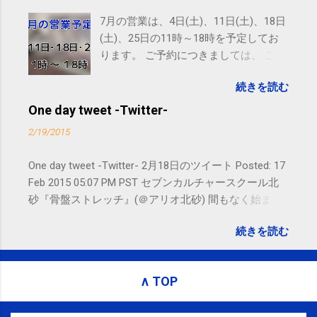
7月の営業は、4日(土)、11日(土)、18日
(土)、25日の11時～18時を予定してお
ります。 ご予約につきましては、 こち
ら からお願いいたします。 電話に出ら
続きを読む
れないことがありますので、ご予約、
お問い合わせはSMS（ショートメッセ
One day tweet -Twitter-
ージ）や LINE 等をおすすめしておりま
2/19/2015
す。
One day tweet -Twitter- 2月18日のツイート Posted: 17
Feb 2015 05:07 PM PST セブンカルチャースクール北
砂『骨盤ストレッチ』(＠アリオ北砂) 間もなく始まり
ます。 #kotoku #江東区 posted at 10:07:24 You are
続きを読む
subscribed to email updates from サクマフィジカルコ
ンディショニング(@SPCstyle) - Twilog To stop
receiving these emails, you may unsubscribe now .
∧ TOP
Email delivery powered by Google Google Inc., 1600
Amphitheatre Parkway, Mountain View, CA 94043,