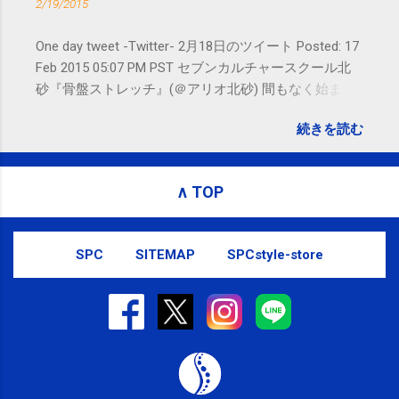
2/19/2015
す。
One day tweet -Twitter- 2月18日のツイート Posted: 17
Feb 2015 05:07 PM PST セブンカルチャースクール北
砂『骨盤ストレッチ』(＠アリオ北砂) 間もなく始まり
ます。 #kotoku #江東区 posted at 10:07:24 You are
続きを読む
subscribed to email updates from サクマフィジカルコ
ンディショニング(@SPCstyle) - Twilog To stop
receiving these emails, you may unsubscribe now .
∧ TOP
Email delivery powered by Google Google Inc., 1600
Amphitheatre Parkway, Mountain View, CA 94043,
United States
SPC
SITEMAP
SPCstyle-store