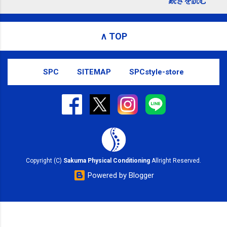
続きを読む
い致します。｜SPC-NEWS ttps://bit.ly/3pxrWN8
#kotoku #江東区 bit.ly/3pxrWN8 posted at 19:26:16 You
are subscribed to email updates from サクマフィジカ
∧ TOP
ルコンディショニング(@spcstyle) - Twilog . To stop
receiving these emails, you may unsubscribe now .
Email delivery powered by Google Google, 1600
SPC
SITEMAP
SPCstyle-store
Amphitheatre Parkway, Mountain View, CA 94043,
United States
Copyright (C)
Sakuma Physical Conditioning
Allright Reserved.
Powered by Blogger