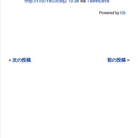
http://t.co/YeO3cdq2
10:38
via
TweetDeck
Powered by
t2b
< 次の投稿
前の投稿 >