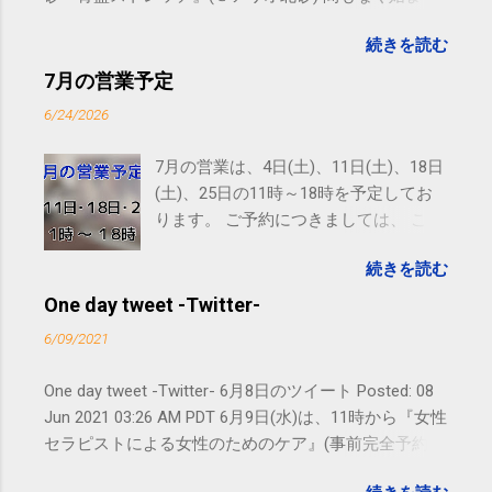
ます。 #kotoku #江東区 posted at 10:07:24 You are
続きを読む
subscribed to email updates from サクマフィジカルコ
ンディショニング(@SPCstyle) - Twilog To stop
7月の営業予定
receiving these emails, you may unsubscribe now .
6/24/2026
Email delivery powered by Google Google Inc., 1600
Amphitheatre Parkway, Mountain View, CA 94043,
7月の営業は、4日(土)、11日(土)、18日
United States
(土)、25日の11時～18時を予定してお
ります。 ご予約につきましては、 こち
ら からお願いいたします。 電話に出ら
続きを読む
れないことがありますので、ご予約、
お問い合わせはSMS（ショートメッセ
One day tweet -Twitter-
ージ）や LINE 等をおすすめしておりま
6/09/2021
す。
One day tweet -Twitter- 6月8日のツイート Posted: 08
Jun 2021 03:26 AM PDT 6月9日(水)は、11時から『女性
セラピストによる女性のためのケア』(事前完全予約
制)となり、通常業務は休みとなります。よろしくお願