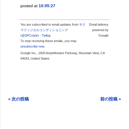
posted at
10:05:27
You are subscribed to email updates from
サク
Email delivery
マフィジカルコンディショニング
powered by
(@SPCstyle) - Twilog
Google
To stop receiving these emails, you may
unsubscribe now
.
Google Inc., 1600 Amphitheatre Parkway, Mountain View, CA
94043, United States
< 次の投稿
前の投稿 >