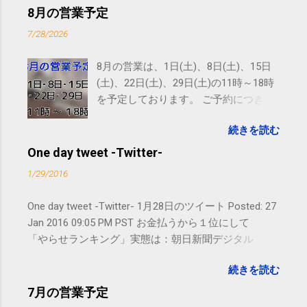
8月の営業予定
7/28/2026
8月の営業は、1日(土)、8日(土)、15日
(土)、22日(土)、29日(土)の11時～18時
を予定しております。 ご予約につきま
しては、 こちら からお願いいたしま
続きを読む
す。 電話に出られないことがあります
ので、ご予約、お問い合わせは
One day tweet -Twitter-
SMS（ショートメッセージ）や LINE 等
1/29/2016
をおすすめしております。
One day tweet -Twitter- 1月28日のツイート Posted: 27
Jan 2016 09:05 PM PST お金払うから１位にして
「やらせランキング」実態は：朝日新聞デジタル
goo.gl/UJEZXJ posted at 14:05:58 You are subscribed
続きを読む
to email updates from サクマフィジカルコンディショ
ニング(@SPCstyle) - Twilog . To stop receiving these
7月の営業予定
emails, you may unsubscribe now . Email delivery