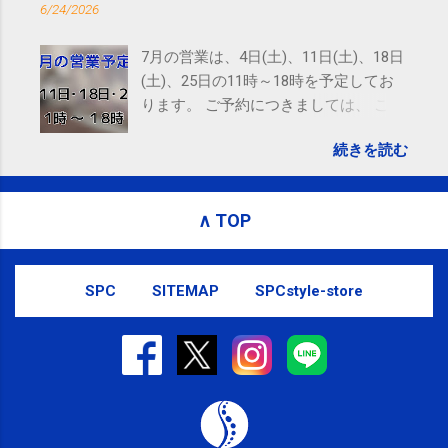
6/24/2026
powered by Google Google Inc., 1600 Amphitheatre
Parkway, Mountain View, CA 94043, United States
7月の営業は、4日(土)、11日(土)、18日
(土)、25日の11時～18時を予定してお
ります。 ご予約につきましては、 こち
ら からお願いいたします。 電話に出ら
続きを読む
れないことがありますので、ご予約、
お問い合わせはSMS（ショートメッセ
ージ）や LINE 等をおすすめしておりま
∧ TOP
す。
SPC
SITEMAP
SPCstyle-store