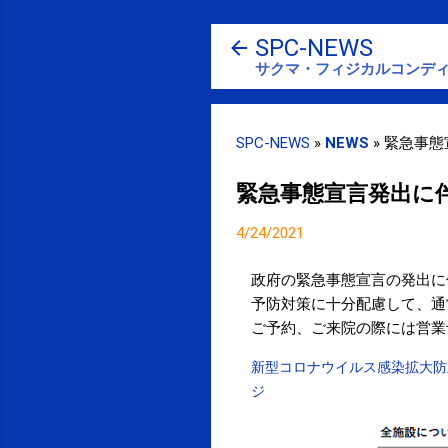
SPC-NEWS
サクマ・フィジカルコンディ
SPC-NEWS
»
NEWS
»
緊急事態
緊急事態宣言発出に
4/24/2021
政府の緊急事態宣言の発出に
予防対策に十分配慮して、通
ご予約、ご来院の際には営業
新型コロナウイルス感染拡大防
ジ