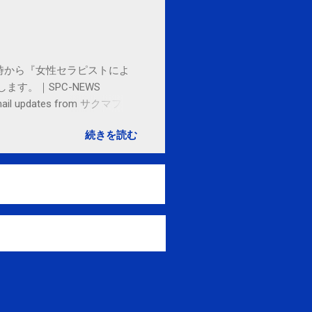
日(水)は、11時から『女性セラピストによ
す。｜SPC-NEWS
to email updates from サクマフィ
e now . Email delivery
続きを読む