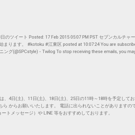
er- 2月18日のツイート Posted: 17 Feb 2015 05:07 PM PST 
#kotoku #江東区 posted at 10:07:24 You are subscribed t
le) - Twilog To stop receiving these emails, you may un
oogle Inc., 1600 Amphitheatre Parkway, Mountain View, CA 94043, Un
は、4日(土)、11日(土)、18日(土)、25日の11時～18時を予定し
こちら からお願いいたします。 電話に出られないことがありますの
ョートメッセージ）や LINE 等をおすすめしております。