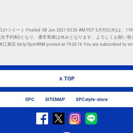
r- 6月8日のツイート Posted: 08 Jun 2021 03:26 AM PDT 6月9
全予約制)となり、通常業務は休みとなります。よろしくお願い致しま
ku #江東区 bit.ly/3pxrWN8 posted at 19:26:16 You are subscribed 
Twilog . To stop receiving these emails, you may unsubscrib
00 Amphitheatre Parkway, Mountain View, CA 94043, United States
∧ TOP
SPC
SITEMAP
SPCstyle-store