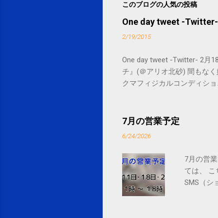
このブログの人気の投稿
One day tweet -Twitter-
2/19/2015
One day tweet -Twitt
チ』(＠アリオ北砂) 間もなく始まります。 
クマフィジカルコンディショニング(@SPCsty
delivery powered by Google G
7月の営業予定
6/24/2026
7月の営業
ては、 
SMS（シ