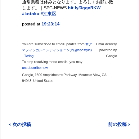
通常業務は休みとなります。よろしくお願い致
します。｜SPC-NEWS
bit.ly/3gqcRKW
#kotoku
#江東区
posted at
19:23:14
You are subscribed to email updates from
サク
Email delivery
マフィジカルコンディショニング(@spcstyle)
powered by
- Twilog
.
Google
To stop receiving these emails, you may
unsubscribe now
.
Google, 1600 Amphitheatre Parkway, Mountain View, CA
94043, United States
< 次の投稿
前の投稿 >