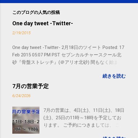
このブログの人気の投稿
One day tweet -Twitter-
2/19/2015
One day tweet -Twitter- 2月18日のツイート Posted: 17
Feb 2015 05:07 PM PST セブンカルチャースクール北
砂『骨盤ストレッチ』(＠アリオ北砂) 間もなく始まり
ます。 #kotoku #江東区 posted at 10:07:24 You are
続きを読む
subscribed to email updates from サクマフィジカルコ
ンディショニング(@SPCstyle) - Twilog To stop
7月の営業予定
receiving these emails, you may unsubscribe now .
6/24/2026
Email delivery powered by Google Google Inc., 1600
Amphitheatre Parkway, Mountain View, CA 94043,
7月の営業は、4日(土)、11日(土)、18日
United States
(土)、25日の11時～18時を予定してお
ります。 ご予約につきましては、 こち
ら からお願いいたします。 電話に出ら