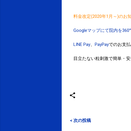
料金改定(2020年1月～)のお
Googleマップにて院内を36
LINE Pay
、
PayPay
でのお支払
目立たない粒刺激で簡単・安
< 次の投稿