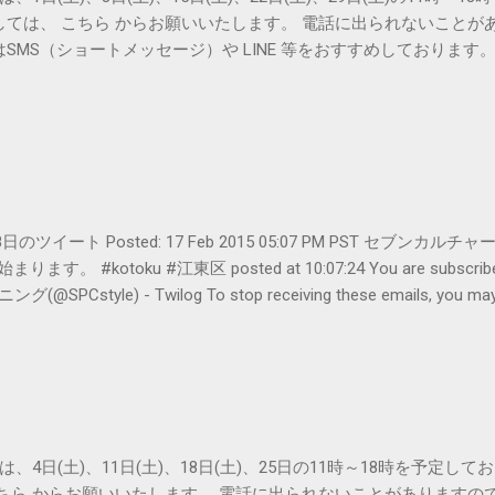
しては、 こちら からお願いいたします。 電話に出られないことが
SMS（ショートメッセージ）や LINE 等をおすすめしております
er- 2月18日のツイート Posted: 17 Feb 2015 05:07 PM PST 
#kotoku #江東区 posted at 10:07:24 You are subscribed t
le) - Twilog To stop receiving these emails, you may un
oogle Inc., 1600 Amphitheatre Parkway, Mountain View, CA 94043, Un
は、4日(土)、11日(土)、18日(土)、25日の11時～18時を予定し
こちら からお願いいたします。 電話に出られないことがありますの