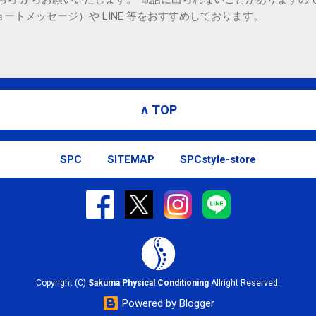
ョートメッセージ）や LINE 等をおすすめしております。
∧ TOP
SPC
SITEMAP
SPCstyle-store
Copyright (C)
Sakuma Physical Conditioning
Allright Reserved.
Powered by Blogger