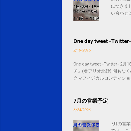
につきま
い合わせは
One day tweet -Twitter-
2/19/2015
One day tweet -Twitt
チ』(＠アリオ北砂) 間もなく始まります。 
クマフィジカルコンディショニング(@SPCsty
delivery powered by Google G
7月の営業予定
6/24/2026
7月の営業
ては、 