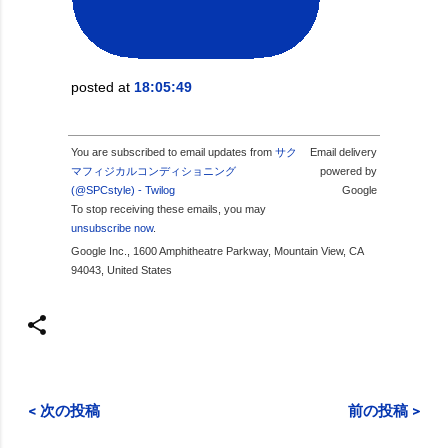
posted at
18:05:49
You are subscribed to email updates from
サク
Email delivery
マフィジカルコンディショニング
powered by
(@SPCstyle) - Twilog
Google
To stop receiving these emails, you may
unsubscribe now
.
Google Inc., 1600 Amphitheatre Parkway, Mountain View, CA
94043, United States
< 次の投稿
前の投稿 >