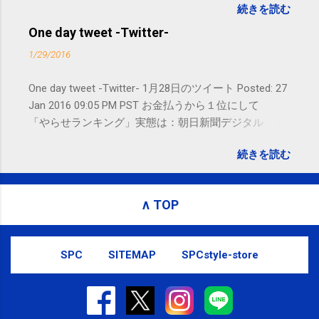
続きを読む
れないことがありますので、ご予約、
お問い合わせはSMS（ショートメッセ
One day tweet -Twitter-
ージ）や LINE 等をおすすめしておりま
1/29/2016
す。
One day tweet -Twitter- 1月28日のツイート Posted: 27
Jan 2016 09:05 PM PST お金払うから１位にして
「やらせランキング」実態は：朝日新聞デジタル
goo.gl/UJEZXJ posted at 14:05:58 You are subscribed
続きを読む
to email updates from サクマフィジカルコンディショ
ニング(@SPCstyle) - Twilog . To stop receiving these
emails, you may unsubscribe now . Email delivery
∧ TOP
powered by Google Google Inc., 1600 Amphitheatre
Parkway, Mountain View, CA 94043, United States
SPC
SITEMAP
SPCstyle-store