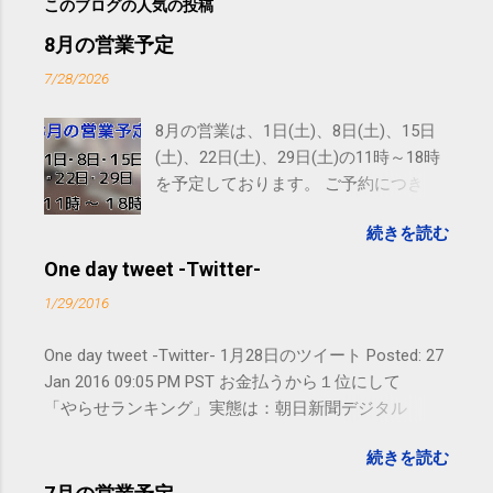
このブログの人気の投稿
8月の営業予定
7/28/2026
8月の営業は、1日(土)、8日(土)、15日
(土)、22日(土)、29日(土)の11時～18時
を予定しております。 ご予約につきま
しては、 こちら からお願いいたしま
続きを読む
す。 電話に出られないことがあります
ので、ご予約、お問い合わせは
One day tweet -Twitter-
SMS（ショートメッセージ）や LINE 等
1/29/2016
をおすすめしております。
One day tweet -Twitter- 1月28日のツイート Posted: 27
Jan 2016 09:05 PM PST お金払うから１位にして
「やらせランキング」実態は：朝日新聞デジタル
goo.gl/UJEZXJ posted at 14:05:58 You are subscribed
続きを読む
to email updates from サクマフィジカルコンディショ
ニング(@SPCstyle) - Twilog . To stop receiving these