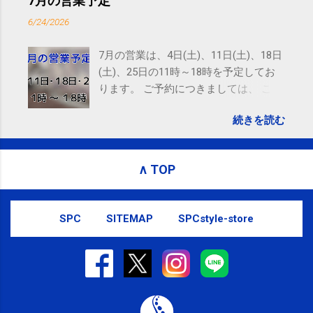
7月の営業予定
emails, you may unsubscribe now . Email delivery
6/24/2026
powered by Google Google Inc., 1600 Amphitheatre
Parkway, Mountain View, CA 94043, United States
7月の営業は、4日(土)、11日(土)、18日
(土)、25日の11時～18時を予定してお
ります。 ご予約につきましては、 こち
ら からお願いいたします。 電話に出ら
続きを読む
れないことがありますので、ご予約、
お問い合わせはSMS（ショートメッセ
ージ）や LINE 等をおすすめしておりま
∧ TOP
す。
SPC
SITEMAP
SPCstyle-store