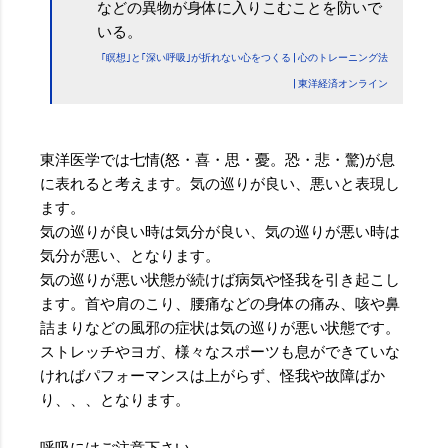
などの異物が身体に入りこむことを防いで
いる。
｢瞑想｣と｢深い呼吸｣が折れない心をつくる | 心のトレーニング法
| 東洋経済オンライン
東洋医学では七情(怒・喜・思・憂。恐・悲・驚)が息
に表れると考えます。気の巡りが良い、悪いと表現し
ます。
気の巡りが良い時は気分が良い、気の巡りが悪い時は
気分が悪い、となります。
気の巡りが悪い状態が続けば病気や怪我を引き起こし
ます。首や肩のこり、腰痛などの身体の痛み、咳や鼻
詰まりなどの風邪の症状は気の巡りが悪い状態です。
ストレッチやヨガ、様々なスポーツも息ができていな
ければパフォーマンスは上がらず、怪我や故障ばか
り、、、となります。
呼吸にはご注意下さい。