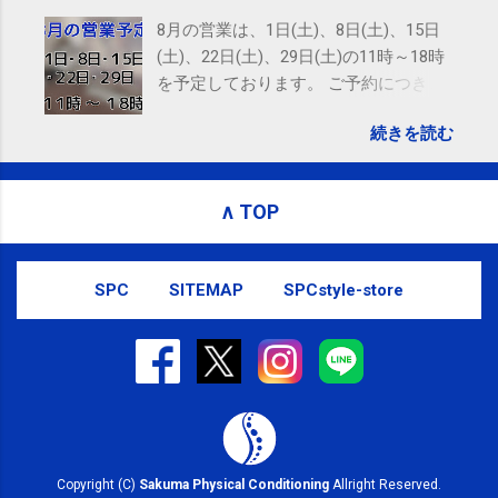
8月の営業は、1日(土)、8日(土)、15日
(土)、22日(土)、29日(土)の11時～18時
を予定しております。 ご予約につきま
しては、 こちら からお願いいたしま
続きを読む
す。 電話に出られないことがあります
ので、ご予約、お問い合わせは
SMS（ショートメッセージ）や LINE 等
∧ TOP
をおすすめしております。
SPC
SITEMAP
SPCstyle-store
Copyright (C)
Sakuma Physical Conditioning
Allright Reserved.