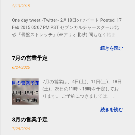
2/19/2015
One day tweet -Twitter- 2月18日のツイート Posted: 17
Feb 2015 05:07 PM PST セブンカルチャースクール北
砂『骨盤ストレッチ』(＠アリオ北砂) 間もなく始まり
ます。 #kotoku #江東区 posted at 10:07:24 You are
続きを読む
subscribed to email updates from サクマフィジカルコ
ンディショニング(@SPCstyle) - Twilog To stop
7月の営業予定
receiving these emails, you may unsubscribe now .
6/24/2026
Email delivery powered by Google Google Inc., 1600
Amphitheatre Parkway, Mountain View, CA 94043,
7月の営業は、4日(土)、11日(土)、18日
United States
(土)、25日の11時～18時を予定してお
ります。 ご予約につきましては、 こち
ら からお願いいたします。 電話に出ら
続きを読む
れないことがありますので、ご予約、
お問い合わせはSMS（ショートメッセ
8月の営業予定
ージ）や LINE 等をおすすめしておりま
7/28/2026
す。