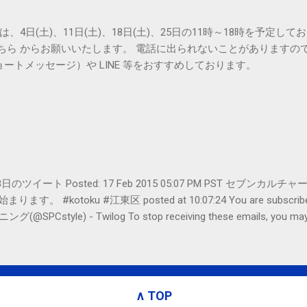
は、4日(土)、11日(土)、18日(土)、25日の11時～18時を予定し
こちら からお願いいたします。 電話に出られないことがありますの
ョートメッセージ）や LINE 等をおすすめしております。
er- 2月18日のツイート Posted: 17 Feb 2015 05:07 PM PST 
#kotoku #江東区 posted at 10:07:24 You are subscribed t
le) - Twilog To stop receiving these emails, you may un
oogle Inc., 1600 Amphitheatre Parkway, Mountain View, CA 94043, Un
∧ TOP