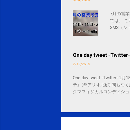
7月の営業
ては、 
SMS（シ
One day tweet -Twitter-
2/19/2015
One day tweet -Twitt
チ』(＠アリオ北砂) 間もなく始まります。 
クマフィジカルコンディショニング(@SPCsty
delivery powered by Google G