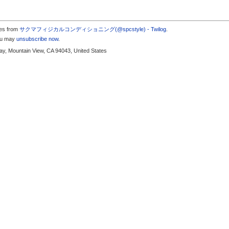
tes from
サクマフィジカルコンディショニング(@spcstyle) - Twilog
.
you may
unsubscribe now
.
y, Mountain View, CA 94043, United States