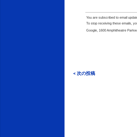
You are subscribed to email upda
To stop receiving these emails, 
Google, 1600 Amphitheatre Parkwa
< 次の投稿