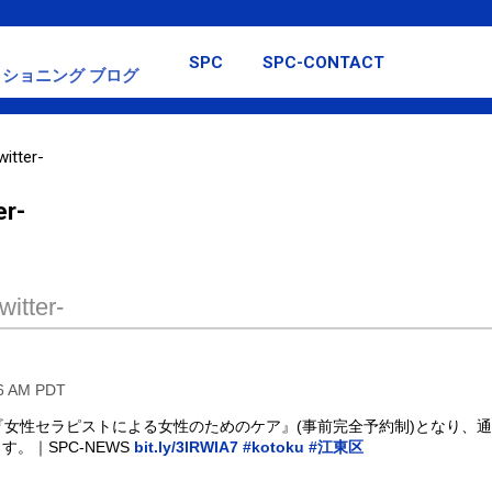
スキップしてメイン コンテンツに移動
SPC
SPC-CONTACT
ショニング ブログ
itter-
er-
itter-
56 AM PDT
時から『女性セラピストによる女性のためのケア』(事前完全予約制)となり、
。｜SPC-NEWS
bit.ly/3lRWIA7
#kotoku
#江東区