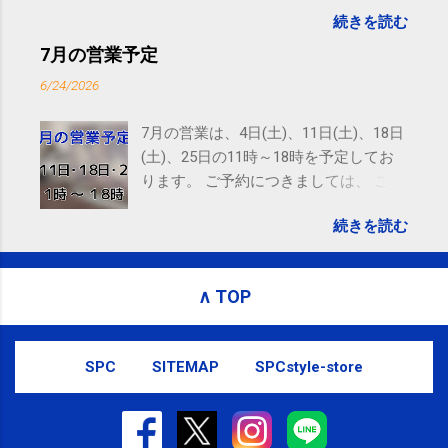
goo.gl/UJEZXJ posted at 14:05:58 You are subscribed
続きを読む
to email updates from サクマフィジカルコンディショ
ニング(@SPCstyle) - Twilog . To stop receiving these
7月の営業予定
emails, you may unsubscribe now . Email delivery
6/24/2026
powered by Google Google Inc., 1600 Amphitheatre
Parkway, Mountain View, CA 94043, United States
7月の営業は、4日(土)、11日(土)、18日
(土)、25日の11時～18時を予定してお
ります。 ご予約につきましては、 こち
ら からお願いいたします。 電話に出ら
続きを読む
れないことがありますので、ご予約、
お問い合わせはSMS（ショートメッセ
ージ）や LINE 等をおすすめしておりま
∧ TOP
す。
SPC
SITEMAP
SPCstyle-store