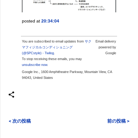
posted at
20:34:04
You are subscribed to email updates from
サク
Email delivery
マフィジカルコンディショニング
powered by
(@SPCstyle) - Twilog
.
Google
To stop receiving these emails, you may
unsubscribe now
.
Google Inc., 1600 Amphitheatre Parkway, Mountain View, CA
94043, United States
< 次の投稿
前の投稿 >