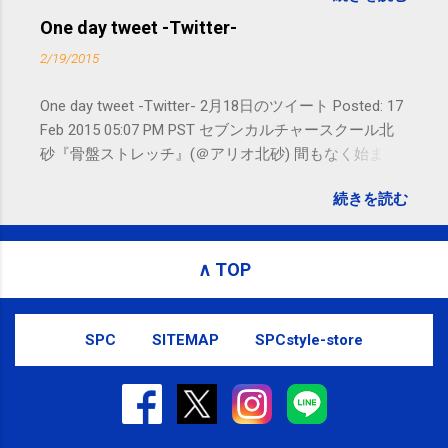
お問い合わせはSMS（ショートメッセ
One day tweet -Twitter-
ージ）や LINE 等をおすすめしておりま
2/19/2015
す。
One day tweet -Twitter- 2月18日のツイート Posted: 17
Feb 2015 05:07 PM PST セブンカルチャースクール北
砂『骨盤ストレッチ』(＠アリオ北砂) 間もなく始まり
ます。 #kotoku #江東区 posted at 10:07:24 You are
続きを読む
subscribed to email updates from サクマフィジカルコ
ンディショニング(@SPCstyle) - Twilog To stop
receiving these emails, you may unsubscribe now .
∧ TOP
Email delivery powered by Google Google Inc., 1600
Amphitheatre Parkway, Mountain View, CA 94043,
United States
SPC
SITEMAP
SPCstyle-store