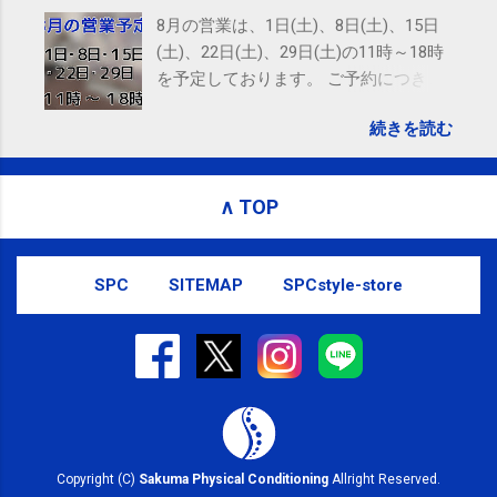
8月の営業は、1日(土)、8日(土)、15日
(土)、22日(土)、29日(土)の11時～18時
を予定しております。 ご予約につきま
しては、 こちら からお願いいたしま
続きを読む
す。 電話に出られないことがあります
ので、ご予約、お問い合わせは
SMS（ショートメッセージ）や LINE 等
∧ TOP
をおすすめしております。
SPC
SITEMAP
SPCstyle-store
Copyright (C)
Sakuma Physical Conditioning
Allright Reserved.