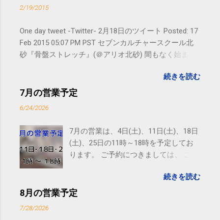
2/19/2015
One day tweet -Twitter- 2月18日のツイート Posted: 17
Feb 2015 05:07 PM PST セブンカルチャースクール北
砂『骨盤ストレッチ』(＠アリオ北砂) 間もなく始まり
ます。 #kotoku #江東区 posted at 10:07:24 You are
続きを読む
subscribed to email updates from サクマフィジカルコ
ンディショニング(@SPCstyle) - Twilog To stop
7月の営業予定
receiving these emails, you may unsubscribe now .
6/24/2026
Email delivery powered by Google Google Inc., 1600
Amphitheatre Parkway, Mountain View, CA 94043,
7月の営業は、4日(土)、11日(土)、18日
United States
(土)、25日の11時～18時を予定してお
ります。 ご予約につきましては、 こち
ら からお願いいたします。 電話に出ら
続きを読む
れないことがありますので、ご予約、
お問い合わせはSMS（ショートメッセ
8月の営業予定
ージ）や LINE 等をおすすめしておりま
7/28/2026
す。