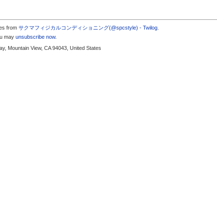
tes from
サクマフィジカルコンディショニング(@spcstyle) - Twilog
.
you may
unsubscribe now
.
y, Mountain View, CA 94043, United States