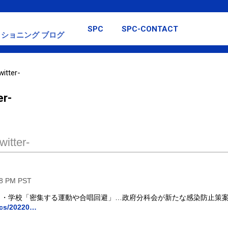
スキップしてメイン コンテンツに移動
SPC
SPC-CONTACT
ショニング ブログ
itter-
er-
itter-
58 PM PST
・学校「密集する運動や合唱回避」…政府分科会が新たな感染防止策案 
ics/20220…