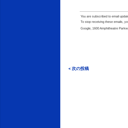
You are subscribed to email upda
To stop receiving these emails, 
Google, 1600 Amphitheatre Parkwa
< 次の投稿