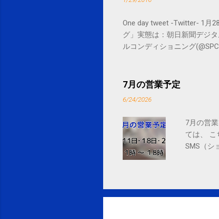
One day tweet -Twitt
グ」実態は：朝日新聞デジタル goo.gl/
ルコンディショニング(@SPCstyle) - Tw
by Google Google Inc., 1600 
7月の営業予定
6/24/2026
7月の営業
ては、 
SMS（シ