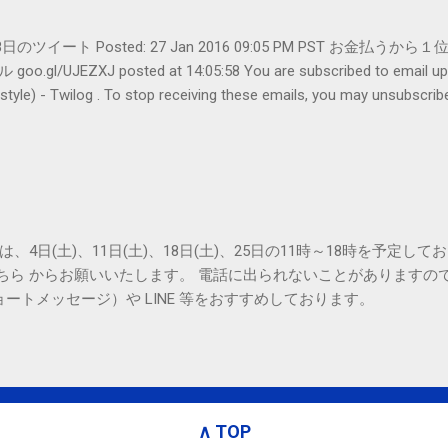
er- 1月28日のツイート Posted: 27 Jan 2016 09:05 PM PST 
UJEZXJ posted at 14:05:58 You are subscribed to emai
ilog . To stop receiving these emails, you may unsubscribe n
Amphitheatre Parkway, Mountain View, CA 94043, United States
は、4日(土)、11日(土)、18日(土)、25日の11時～18時を予定し
こちら からお願いいたします。 電話に出られないことがありますの
ョートメッセージ）や LINE 等をおすすめしております。
∧ TOP