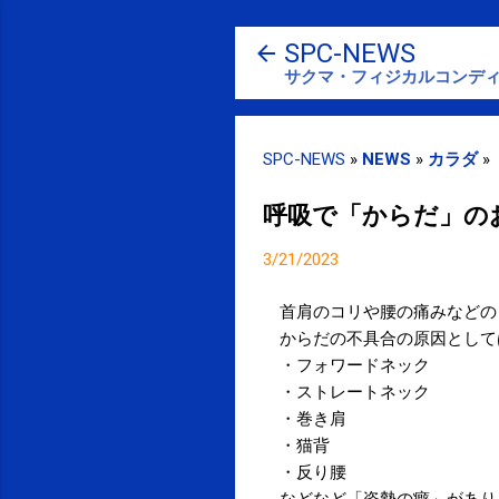
SPC-NEWS
サクマ・フィジカルコンディ
SPC-NEWS
»
NEWS
»
カラダ
»
呼吸で「からだ」の
3/21/2023
首肩のコリや腰の痛みなどの
からだの不具合の原因として
・フォワードネック
・ストレートネック
・巻き肩
・猫背
・反り腰
などなど「姿勢の癖」があり