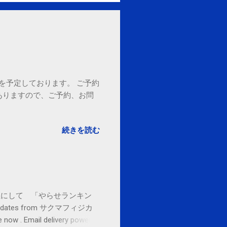
18時を予定しております。 ご予約
ありますので、ご予約、お問
。
続きを読む
お金払うから１位にして 「やらせランキン
l updates from サクマフィジカ
ow . Email delivery powered