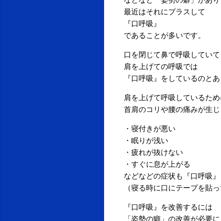
最近はそれにプラスして
『口呼吸』
であることが多いです。
口を閉じて鼻で呼吸していて
肩を上げての呼吸では
『口呼吸』をしているのとあ
肩を上げて呼吸しているため
首肩のコリや腰の痛みが生じ
・寝付きが悪い
・眠りが浅い
・疲れが抜けない
・すぐに息が上がる
などなどの症状も『口呼吸』
（寝る時に口にテープを貼っ
『口呼吸』を改善するには
「姿勢の癖」の改善が必要に