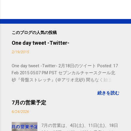
このブログの人気の投稿
One day tweet -Twitter-
2/19/2015
One day tweet -Twitter- 2月18日のツイート Posted: 17
Feb 2015 05:07 PM PST セブンカルチャースクール北
砂『骨盤ストレッチ』(＠アリオ北砂) 間もなく始まり
ます。 #kotoku #江東区 posted at 10:07:24 You are
続きを読む
subscribed to email updates from サクマフィジカルコ
ンディショニング(@SPCstyle) - Twilog To stop
7月の営業予定
receiving these emails, you may unsubscribe now .
6/24/2026
Email delivery powered by Google Google Inc., 1600
Amphitheatre Parkway, Mountain View, CA 94043,
7月の営業は、4日(土)、11日(土)、18日
United States