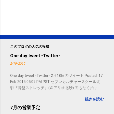
このブログの人気の投稿
One day tweet -Twitter-
2/19/2015
One day tweet -Twitter- 2月18日のツイート Posted: 17
Feb 2015 05:07 PM PST セブンカルチャースクール北
砂『骨盤ストレッチ』(＠アリオ北砂) 間もなく始まり
ます。 #kotoku #江東区 posted at 10:07:24 You are
続きを読む
subscribed to email updates from サクマフィジカルコ
ンディショニング(@SPCstyle) - Twilog To stop
7月の営業予定
receiving these emails, you may unsubscribe now .