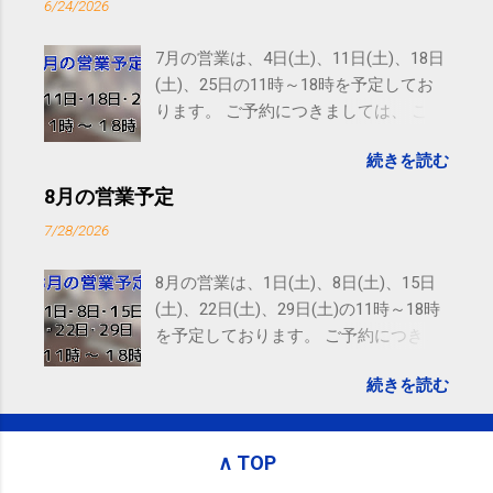
6/24/2026
Email delivery powered by Google Google Inc., 1600
Amphitheatre Parkway, Mountain View, CA 94043,
7月の営業は、4日(土)、11日(土)、18日
United States
(土)、25日の11時～18時を予定してお
ります。 ご予約につきましては、 こち
ら からお願いいたします。 電話に出ら
続きを読む
れないことがありますので、ご予約、
お問い合わせはSMS（ショートメッセ
8月の営業予定
ージ）や LINE 等をおすすめしておりま
7/28/2026
す。
8月の営業は、1日(土)、8日(土)、15日
(土)、22日(土)、29日(土)の11時～18時
を予定しております。 ご予約につきま
しては、 こちら からお願いいたしま
続きを読む
す。 電話に出られないことがあります
ので、ご予約、お問い合わせは
SMS（ショートメッセージ）や LINE 等
∧ TOP
をおすすめしております。