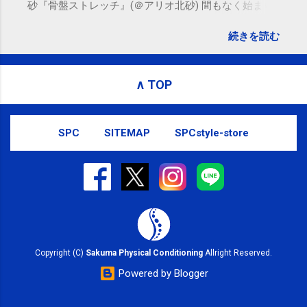
砂『骨盤ストレッチ』(＠アリオ北砂) 間もなく始まり
ます。 #kotoku #江東区 posted at 10:07:24 You are
続きを読む
subscribed to email updates from サクマフィジカルコ
ンディショニング(@SPCstyle) - Twilog To stop
receiving these emails, you may unsubscribe now .
∧ TOP
Email delivery powered by Google Google Inc., 1600
Amphitheatre Parkway, Mountain View, CA 94043,
United States
SPC
SITEMAP
SPCstyle-store
Copyright (C)
Sakuma Physical Conditioning
Allright Reserved.
Powered by Blogger