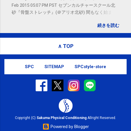
Feb 2015 05:07 PM PST セブンカルチャースクール北
砂『骨盤ストレッチ』(＠アリオ北砂) 間もなく始まり
ます。 #kotoku #江東区 posted at 10:07:24 You are
続きを読む
subscribed to email updates from サクマフィジカルコ
ンディショニング(@SPCstyle) - Twilog To stop
receiving these emails, you may unsubscribe now .
∧ TOP
Email delivery powered by Google Google Inc., 1600
Amphitheatre Parkway, Mountain View, CA 94043,
United States
SPC
SITEMAP
SPCstyle-store
Copyright (C)
Sakuma Physical Conditioning
Allright Reserved.
Powered by Blogger