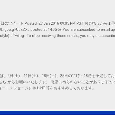
er- 1月28日のツイート Posted: 27 Jan 2016 09:05 PM PST 
UJEZXJ posted at 14:05:58 You are subscribed to emai
ilog . To stop receiving these emails, you may unsubscribe n
Amphitheatre Parkway, Mountain View, CA 94043, United States
は、4日(土)、11日(土)、18日(土)、25日の11時～18時を予定し
こちら からお願いいたします。 電話に出られないことがありますの
ョートメッセージ）や LINE 等をおすすめしております。