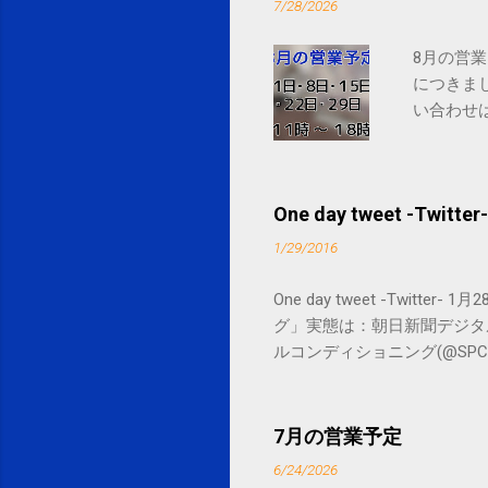
7/28/2026
8月の営業
につきま
い合わせは
One day tweet -Twitter-
1/29/2016
One day tweet -Twitt
グ」実態は：朝日新聞デジタル goo.gl/
ルコンディショニング(@SPCstyle) - Tw
by Google Google Inc., 1600 
7月の営業予定
6/24/2026