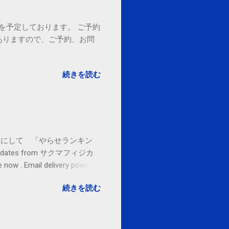
18時を予定しております。 ご予約
ありますので、ご予約、お問
。
続きを読む
お金払うから１位にして 「やらせランキン
l updates from サクマフィジカ
ow . Email delivery powered
続きを読む