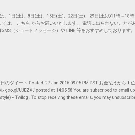
は、1日(土)、8日(土)、15日(土)、22日(土)、29日(土)の11時～
しては、 こちら からお願いいたします。 電話に出られないことが
SMS（ショートメッセージ）や LINE 等をおすすめしております
er- 1月28日のツイート Posted: 27 Jan 2016 09:05 PM PST 
UJEZXJ posted at 14:05:58 You are subscribed to emai
ilog . To stop receiving these emails, you may unsubscribe n
Amphitheatre Parkway, Mountain View, CA 94043, United States