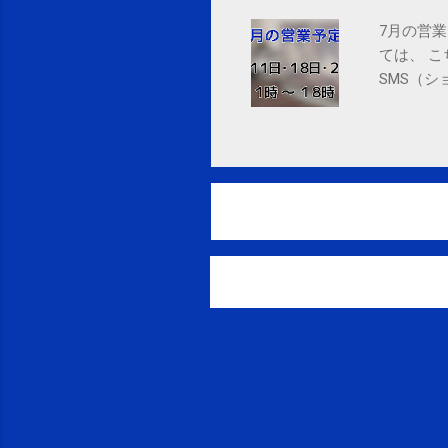
7月の営業
ては、 
SMS（シ