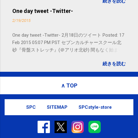
続きを読む
れないことがありますので、ご予約、
お問い合わせはSMS（ショートメッセ
One day tweet -Twitter-
ージ）や LINE 等をおすすめしておりま
2/19/2015
す。
One day tweet -Twitter- 2月18日のツイート Posted: 17
Feb 2015 05:07 PM PST セブンカルチャースクール北
砂『骨盤ストレッチ』(＠アリオ北砂) 間もなく始まり
ます。 #kotoku #江東区 posted at 10:07:24 You are
続きを読む
subscribed to email updates from サクマフィジカルコ
ンディショニング(@SPCstyle) - Twilog To stop
receiving these emails, you may unsubscribe now .
∧ TOP
Email delivery powered by Google Google Inc., 1600
Amphitheatre Parkway, Mountain View, CA 94043,
United States
SPC
SITEMAP
SPCstyle-store