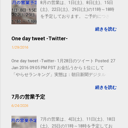
8月の営業は、1日(土)、8日(土)、15日
(土)、22日(土)、29日(土)の11時～18時
を予定しております。 ご予約につきま
しては、 こちら からお願いいたしま
続きを読む
す。 電話に出られないことがあります
ので、ご予約、お問い合わせは
One day tweet -Twitter-
SMS（ショートメッセージ）や LINE 等
1/29/2016
をおすすめしております。
One day tweet -Twitter- 1月28日のツイート Posted: 27
Jan 2016 09:05 PM PST お金払うから１位にして
「やらせランキング」実態は：朝日新聞デジタル
goo.gl/UJEZXJ posted at 14:05:58 You are subscribed
続きを読む
to email updates from サクマフィジカルコンディショ
ニング(@SPCstyle) - Twilog . To stop receiving these
7月の営業予定
emails, you may unsubscribe now . Email delivery
6/24/2026
powered by Google Google Inc., 1600 Amphitheatre
Parkway, Mountain View, CA 94043, United States
7月の営業は、4日(土)、11日(土)、18日
(土)、25日の11時～18時を予定してお