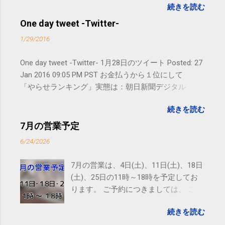
続きを読む
す。 電話に出られないことがあります
ので、ご予約、お問い合わせは
One day tweet -Twitter-
SMS（ショートメッセージ）や LINE 等
1/29/2016
をおすすめしております。
One day tweet -Twitter- 1月28日のツイート Posted: 27
Jan 2016 09:05 PM PST お金払うから１位にして
「やらせランキング」実態は：朝日新聞デジタル
goo.gl/UJEZXJ posted at 14:05:58 You are subscribed
続きを読む
to email updates from サクマフィジカルコンディショ
ニング(@SPCstyle) - Twilog . To stop receiving these
7月の営業予定
emails, you may unsubscribe now . Email delivery
6/24/2026
powered by Google Google Inc., 1600 Amphitheatre
Parkway, Mountain View, CA 94043, United States
7月の営業は、4日(土)、11日(土)、18日
(土)、25日の11時～18時を予定してお
ります。 ご予約につきましては、 こち
ら からお願いいたします。 電話に出ら
続きを読む
れないことがありますので、ご予約、