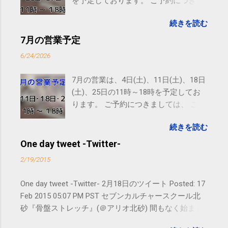
を予定しております。 ご予約につきま
しては、 こちら からお願いいたしま
続きを読む
す。 電話に出られないことがあります
ので、ご予約、お問い合わせは
7月の営業予定
SMS（ショートメッセージ）や LINE 等
6/24/2026
をおすすめしております。
7月の営業は、4日(土)、11日(土)、18日
(土)、25日の11時～18時を予定してお
ります。 ご予約につきましては、 こち
ら からお願いいたします。 電話に出ら
続きを読む
れないことがありますので、ご予約、
お問い合わせはSMS（ショートメッセ
One day tweet -Twitter-
ージ）や LINE 等をおすすめしておりま
2/19/2015
す。
One day tweet -Twitter- 2月18日のツイート Posted: 17
Feb 2015 05:07 PM PST セブンカルチャースクール北
砂『骨盤ストレッチ』(＠アリオ北砂) 間もなく始まり
ます。 #kotoku #江東区 posted at 10:07:24 You are