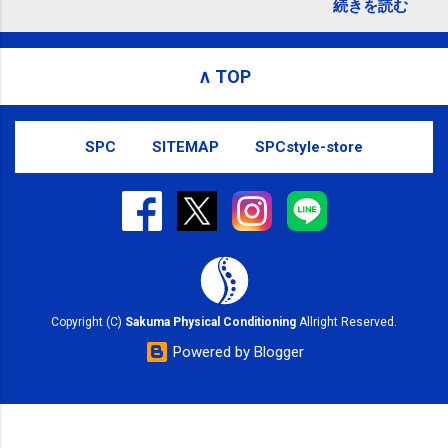
続きを読む
subscribed to email updates from サクマフィジカルコ
ンディショニング(@SPCstyle) - Twilog To stop
receiving these emails, you may unsubscribe now .
∧ TOP
Email delivery powered by Google Google Inc., 1600
Amphitheatre Parkway, Mountain View, CA 94043,
United States
SPC
SITEMAP
SPCstyle-store
Copyright (C)
Sakuma Physical Conditioning
Allright Reserved.
Powered by Blogger