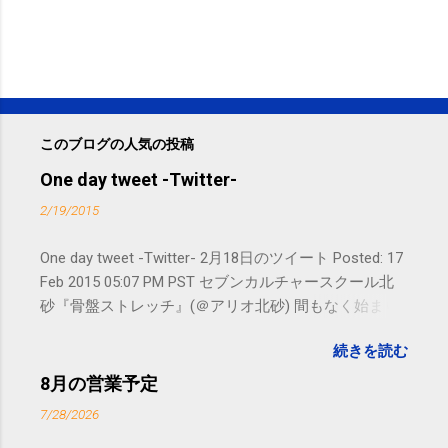
このブログの人気の投稿
One day tweet -Twitter-
2/19/2015
One day tweet -Twitter- 2月18日のツイート Posted: 17
Feb 2015 05:07 PM PST セブンカルチャースクール北
砂『骨盤ストレッチ』(＠アリオ北砂) 間もなく始まり
ます。 #kotoku #江東区 posted at 10:07:24 You are
続きを読む
subscribed to email updates from サクマフィジカルコ
ンディショニング(@SPCstyle) - Twilog To stop
8月の営業予定
receiving these emails, you may unsubscribe now .
7/28/2026
Email delivery powered by Google Google Inc., 1600