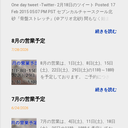
One day tweet -Twitter- 2月18日のツイート Posted: 17
Feb 2015 05:07 PM PST セブンカルチャースクール北
砂『骨盤ストレッチ』(＠アリオ北砂) 間もなく始まり
ます。 #kotoku #江東区 posted at 10:07:24 You are
続きを読む
subscribed to email updates from サクマフィジカルコ
ンディショニング(@SPCstyle) - Twilog To stop
8月の営業予定
receiving these emails, you may unsubscribe now .
7/28/2026
Email delivery powered by Google Google Inc., 1600
Amphitheatre Parkway, Mountain View, CA 94043,
8月の営業は、1日(土)、8日(土)、15日
United States
(土)、22日(土)、29日(土)の11時～18時
を予定しております。 ご予約につきま
しては、 こちら からお願いいたしま
続きを読む
す。 電話に出られないことがあります
ので、ご予約、お問い合わせは
7月の営業予定
SMS（ショートメッセージ）や LINE 等
6/24/2026
をおすすめしております。
7月の営業は、4日(土)、11日(土)、18日